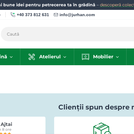
i bune idei pentru petrecerea ta în grădină
–
descoperă colecț
+40 373 812 631
info@jurhan.com
e
ină
Atelierul
Mobilier
Clienții spun despre 
Ajtai
Romi Lazuran
 8 ore
acum 15 ore
★★★
★★★
★★★
★★★★★
★★★★★
★★★★★