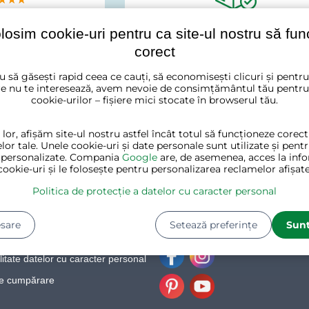
 ok. Lada pare cam
"Recomand cu încredere, am fost foar
dar dupa asamblare e
Știați că din depozitele noastre p
mulțumit."
olosim cookie-uri pentru ca site-ul nostru să fu
 usoara. In sfarsit
zilnic 560
de comenzi?
e arata decent."
corect
u să găsești rapid ceea ce cauți, să economisești clicuri și pentr
e nu te interesează, avem nevoie de consimțământul tău pentru
cookie-urilor – fișiere mici stocate în browserul tău.
 lor, afișăm site-ul nostru astfel încât totul să funcționeze corec
CLIENȚI
DESPRE JURHAN
lor tale. Unele cookie-uri și date personale sunt utilizate și pent
 personalizate. Compania
Google
are, de asemenea, acces la info
cookie-uri și le folosește pentru personalizarea reclamelor afișate
i plată
Despre Jurhan
Politica de protecție a datelor cu caracter personal
 bunuri
Contact
 de bunuri
Blog
sare
Setează preferințe
Sunt
afaceri
litate datelor cu caracter personal
Facebook
Instagram
re cumpărare
Pinterest
Youtube