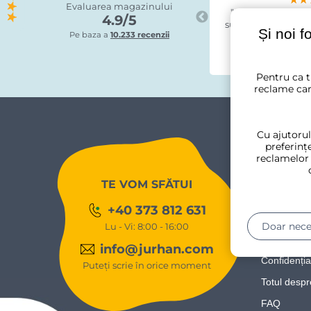
Evaluarea magazinului
"Comanda, livrare
4.9/5
subțire in pereti, 
Și noi f
Pe baza a
10.233 recenzii
stabila. Asamblare
balcoanele mel
Pentru ca t
reclame car
Cu ajutorul
PENTRU 
preferințe
reclamelor
Expediere ș
TE VOM SFĂTUI
Returnarea
+40 373 812 631
Reclamație
Doar nece
Lu - Vi: 8:00 - 16:00
Condiții de 
info@jurhan.com
Confidenția
Puteți scrie în orice moment
Totul desp
FAQ