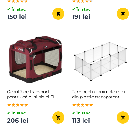
★★★★★
★★★★★
★★★★★
★★★★★
★★★★★
★★★★★
✔ În stoc
✔ În stoc
150 lei
191 lei
Geantă de transport
Țarc pentru animale mici
pentru câini și pisici ELI,
din plastic transparent
60x42x42cm, roșu închis
BEN, 125x63x42 cm,
★★★★★
★★★★★
★★★★★
★★★★★
★★★★★
★★★★★
transparent
✔ În stoc
✔ În stoc
206 lei
113 lei