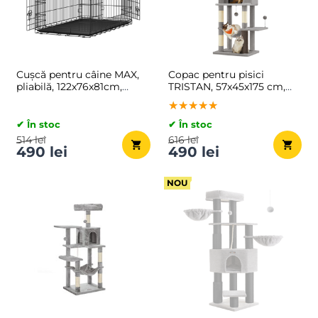
Cușcă pentru câine MAX,
Copac pentru pisici
pliabilă, 122x76x81cm,
TRISTAN, 57x45x175 cm,
negru
gri
★★★★★
★★★★★
★★★★★
✔ În stoc
✔ În stoc
514 lei
616 lei
490 lei
490 lei
NOU