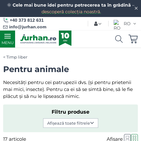
🌞
Cele mai bune idei pentru petrecerea ta în grădină
–
✕
descoperă colecția noastră.
+40 373 812 631
RO
info@jurhan.com
MENU
Timp liber
Pentru animale
Necesități pentru cei patrupezii dvs. (și pentru prietenii
mai mici, insecte). Pentru ca ei să se simtă bine, să le fie
plăcut și să nu le lipsească nimic.
Filtru produse
Afișează toate filtrele
17
articole
Afișare