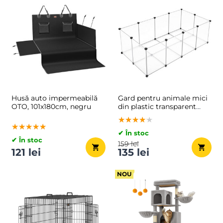
Husă auto impermeabilă
Gard pentru animale mici
OTO, 101x180cm, negru
din plastic transparent
BEN, 143x71x47cm,
★★★★★
★★★★★
★★★★★
transparent
★★★★★
★★★★★
★★★★★
✔ În stoc
✔ În stoc
159 lei
121 lei
135 lei
NOU