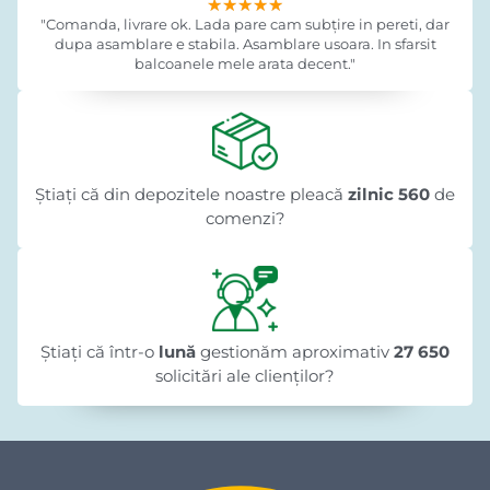
★★★★★
★★★★★
★★★★★
"Comanda, livrare ok. Lada pare cam subțire in pereti, dar
dupa asamblare e stabila. Asamblare usoara. In sfarsit
balcoanele mele arata decent."
Știați că din depozitele noastre pleacă
zilnic 560
de
comenzi?
Știați că într-o
lună
gestionăm aproximativ
27 650
solicitări ale clienților?