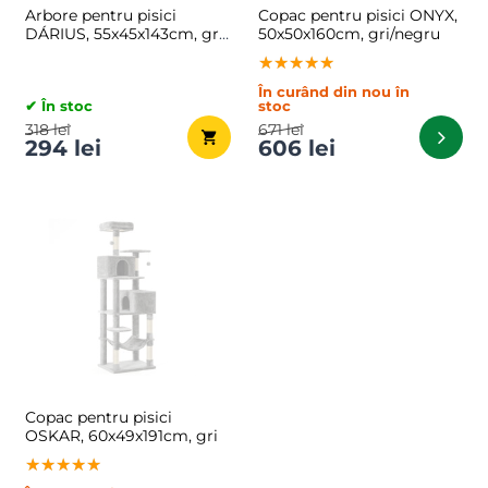
Arbore pentru pisici
Copac pentru pisici ONYX,
DÁRIUS, 55x45x143cm, gri
50x50x160cm, gri/negru
deschis
★★★★★
★★★★★
★★★★★
În curând din nou în
✔ În stoc
stoc
318 lei
671 lei
294 lei
606 lei
Copac pentru pisici
OSKAR, 60x49x191cm, gri
★★★★★
★★★★★
★★★★★