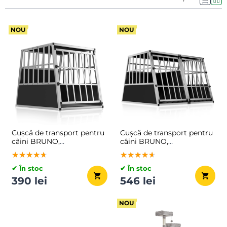
NOU
NOU
Cușcă de transport pentru
Cușcă de transport pentru
câini BRUNO,
câini BRUNO,
66x90x72cm,
97x90x72cm,
★★★★★
★★★★★
★★★★★
★★★★★
★★★★★
★★★★★
argintiu/negru
argintiu/negru
✔ În stoc
✔ În stoc
390 lei
546 lei
NOU