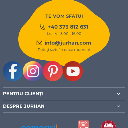
TE VOM SFĂTUI
+40 373 812 631
Lu - Vi: 8:00 - 16:00
info@jurhan.com
Puteți scrie în orice moment
Facebook
Instagram
Pinterest
Youtube
PENTRU CLIENȚI
DESPRE JURHAN