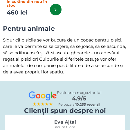
În curând din nou în
stoc
460 lei
Pentru animale
Sigur că pisicile se vor bucura de un copac pentru pisici,
care le va permite să se cațere, să se joace, să se ascundă,
să se odihnească și să-și ascuțe ghearele - un adevărat
regat al pisicilor! Cuiburile și diferitele casuțe vor oferi
animalelor de companie posibilitatea de a se ascunde și
de a avea propriul lor spațiu.
Evaluarea magazinului
4.9/5
★★★★★
Pe baza a
10.233 recenzii
Clienții spun despre noi
Eva Ajtai
acum 8 ore