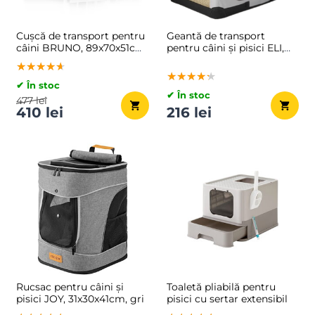
Cușcă de transport pentru
Geantă de transport
câini BRUNO, 89x70x51cm,
pentru câini și pisici ELI,
argintiu/negru
70x52x52cm, gri
★★★★★
★★★★★
★★★★★
★★★★★
★★★★★
★★★★★
✔ În stoc
✔ În stoc
477 lei
410 lei
216 lei
Rucsac pentru câini și
Toaletă pliabilă pentru
pisici JOY, 31x30x41cm, gri
pisici cu sertar extensibil