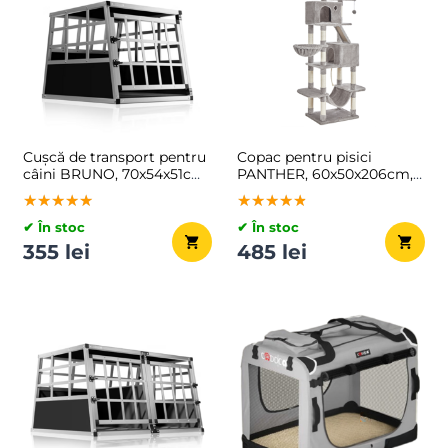
Cușcă de transport pentru
Copac pentru pisici
câini BRUNO, 70x54x51cm,
PANTHER, 60x50x206cm,
argintiu/negru
gri
★★★★★
★★★★★
★★★★★
★★★★★
★★★★★
★★★★★
✔ În stoc
✔ În stoc
355 lei
485 lei