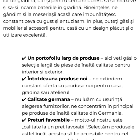
lor de grădină, dar și pentru cei care doresc să se relaxeze
și să-și încarce bateriile în grădină. Bineînțeles, ne
gândim și la meseriașii acasă care îmbunătățesc
constant ceva cu gust și entuziasm. În plus, puteți găsi și
mobilier și accesorii pentru casă cu un design plăcut și o
utilizare excelentă.
✔️
Un portofoliu larg de produse
– aici veți găsi o
selecție largă de piese de înaltă calitate pentru
interior și exterior.
✔️
Întotdeauna produse noi
– ne extindem
constant oferta cu produse noi pentru casa,
gradina sau atelierul.
✔️
Calitate germana
– nu luăm cu ușurință
alegerea furnizorilor, ne concentrăm în principal
pe produse de înaltă calitate din Germania.
✔️
Preturi favorabile
– motto-ul nostru este
„calitate la un preț favorabil".Selectăm produsele
astfel încât acestea să fie accesibile pentru cel