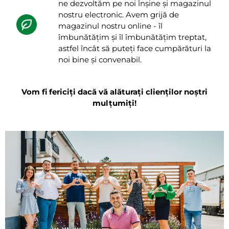
ne dezvoltăm pe noi înșine și magazinul
nostru electronic. Avem grijă de
magazinul nostru online - îl
îmbunătățim și îl îmbunătățim treptat,
astfel încât să puteți face cumpărături la
noi bine și convenabil.
Vom fi fericiți dacă vă alăturați clienților noștri
mulțumiți!