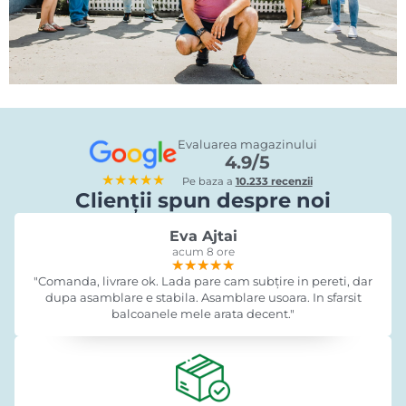
Evaluarea magazinului
4.9/5
★★★★★
Pe baza a
10.233 recenzii
Clienții spun despre noi
Eva Ajtai
acum 8 ore
★★★★★
★★★★★
★★★★★
"Comanda, livrare ok. Lada pare cam subțire in pereti, dar
dupa asamblare e stabila. Asamblare usoara. In sfarsit
balcoanele mele arata decent."