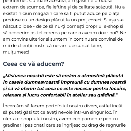
pe internet. Cu toate acestea, am găsit fie produse
extrem de scumpe, fie ieftine și de calitate scăzută. Nu a
existat niciun magazin care să fi putut aduce pe piață
produse cu un design plăcut la un preț corect. Și așa s-a
născut o idee - de ce să nu-ți pornești propriul e-shop și
să acoperim astfel cererea pe care o aveam doar noi? Ne-
am convins ulterior și suntem în continuare convinși de
mii de clienții noștri că ne-am descurcat bine,
mulțumesc!
Ceea ce vă aducem?
„Misiunea noastră este să creăm o atmosferă plăcută
în casele dumneavoastră împreună cu dumneavoastră
și să vă oferim tot ceea ce este necesar pentru locuire,
relaxare și lucru confortabil în atelier sau grădină."
Încercăm să facem portofoliul nostru divers, astfel încât
să puteți găsi tot ce aveți nevoie într-un singur loc. În
oferta e-shop-ului nostru, avem echipamente pentru
grădinarii pasionați care se îngrijesc cu drag de regnurile