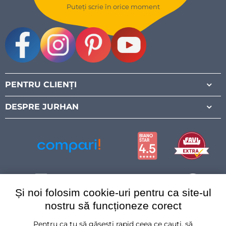
Puteți scrie în orice moment
Facebook
Instagram
Pinterest
Youtube
PENTRU CLIENȚI
DESPRE JURHAN
Și noi folosim cookie-uri pentru ca site-ul
nostru să funcționeze corect
Pentru ca tu să găsești rapid ceea ce cauți, să
România