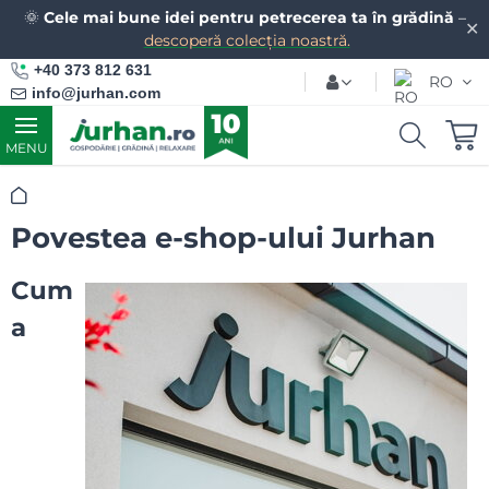
🌞
Cele mai bune idei pentru petrecerea ta în grădină
–
✕
descoperă colecția noastră.
+40 373 812 631
RO
info@jurhan.com
MENU
Acasă
Povestea e-shop-ului Jurhan
Cum
a