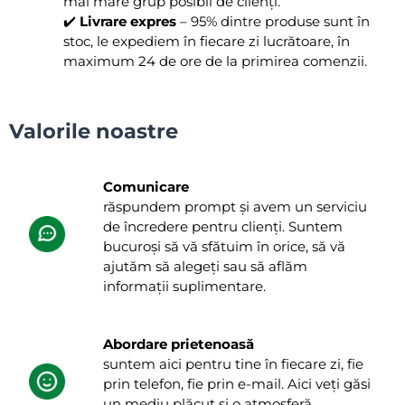
mai mare grup posibil de clienți.
✔️
Livrare expres
– 95% dintre produse sunt în
stoc, le expediem în fiecare zi lucrătoare, în
maximum 24 de ore de la primirea comenzii.
Valorile noastre
Comunicare
răspundem prompt și avem un serviciu
de încredere pentru clienți. Suntem
bucuroși să vă sfătuim în orice, să vă
ajutăm să alegeți sau să aflăm
informații suplimentare.
Abordare prietenoasă
suntem aici pentru tine în fiecare zi, fie
prin telefon, fie prin e-mail. Aici veți găsi
un mediu plăcut și o atmosferă