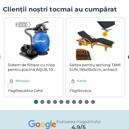
Clienții noștri tocmai au cumpărat
Sistem de filtrare cu nisip
Saltea pentru șezlong TAMI
pentru piscină AQUA, 10
SUN, 195x55x5cm, antracit
200 l/h, albastru
Miroslav
Karla
Republica Cehă
Slovacia
Evaluarea magazinului
4.9/5