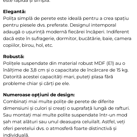
este rapidă și simplă.
Elegantă:
Polița simplă de perete este ideală pentru a crea spațiu
pentru piesele dvs. preferate. Designul intemporal
adaugă o ușurință modernă fiecărei încăperi. Indiferent
dacă este în sufragerie, dormitor, bucătărie, baie, camera
copiilor, birou, hol, etc.
Robustă:
Polițele suspendate din material robust MDF (E1) au o
înălțime de 3,8 cm și o capacitate de încărcare de 15 kg.
Datorită acestei capacități mari, puteți plasa fără
probleme chiar și cărți pe ele.
Numeroase opțiuni de design:
Combinați mai multe polițe de perete de diferite
dimensiuni și culori și creați o suprafață lungă de rafturi.
Sau montați mai multe polite suspendate într-un mod
șah mat alături sau unul deasupra celuilalt. Astfel, veți
oferi peretelui dvs. o atmosferă foarte distinctivă și
individuală.