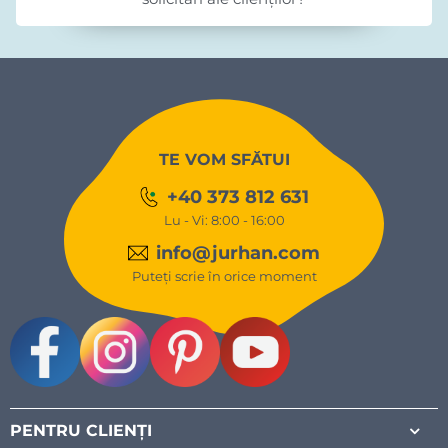
TE VOM SFĂTUI
+40 373 812 631
Lu - Vi: 8:00 - 16:00
info@jurhan.com
Puteți scrie în orice moment
Facebook
Instagram
Pinterest
Youtube
PENTRU CLIENȚI