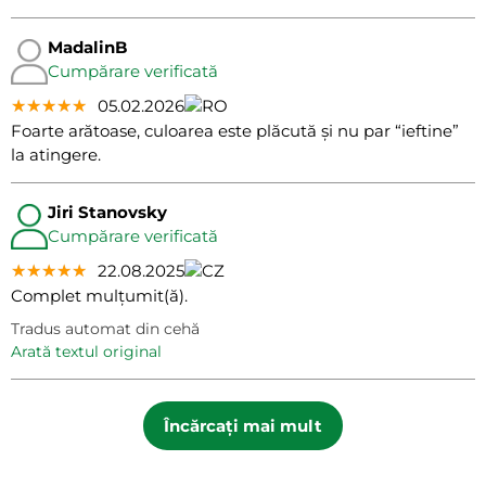
MadalinB
Cumpărare verificată
★★★★★
★★★★★
★★★★★
05.02.2026
Foarte arătoase, culoarea este plăcută și nu par “ieftine”
la atingere.
Jiri Stanovsky
Cumpărare verificată
★★★★★
★★★★★
★★★★★
22.08.2025
Complet mulțumit(ă).
Tradus automat din cehă
arată textul original
Încărcați mai mult