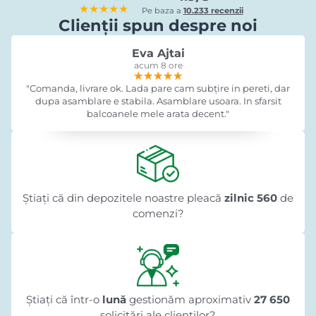
★★★★★
Pe baza a
10.233 recenzii
Clienții spun despre noi
Eva Ajtai
acum 8 ore
★★★★★
★★★★★
★★★★★
"Comanda, livrare ok. Lada pare cam subțire in pereti, dar
dupa asamblare e stabila. Asamblare usoara. In sfarsit
balcoanele mele arata decent."
Știați că din depozitele noastre pleacă
zilnic 560
de
comenzi?
Știați că într-o
lună
gestionăm aproximativ
27 650
solicitări ale clienților?