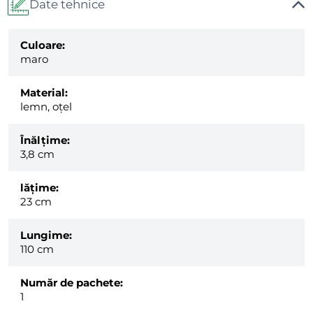
Date tehnice
Culoare:
maro
Material:
lemn, oțel
Înălțime:
3,8 cm
lăţime:
23 cm
Lungime:
110 cm
Număr de pachete:
1