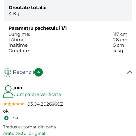
Greutate totală:
4
Kg
Parametru pachetului
1/1
Lungime:
117 cm
Lățime:
28 cm
Înălțime:
5 cm
Greutate:
4 kg
Recenzii
4
jura
Cumpărare verificată
★★★★★
★★★★★
★★★★★
03.04.2026
ok
ok
Tradus automat din cehă
arată textul original