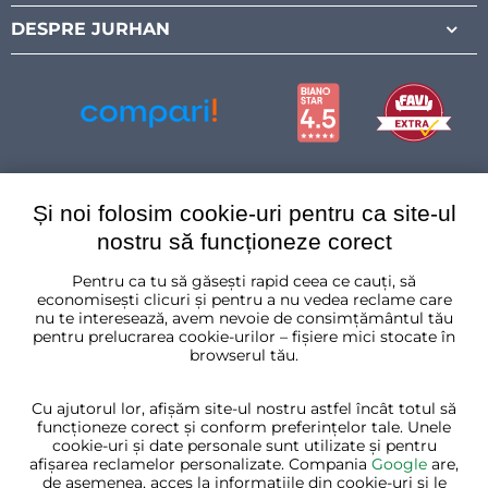
DESPRE JURHAN
Și noi folosim cookie-uri pentru ca site-ul
nostru să funcționeze corect
Pentru ca tu să găsești rapid ceea ce cauți, să
România
economisești clicuri și pentru a nu vedea reclame care
nu te interesează, avem nevoie de consimțământul tău
pentru prelucrarea cookie-urilor – fișiere mici stocate în
browserul tău.
Cu ajutorul lor, afișăm site-ul nostru astfel încât totul să
funcționeze corect și conform preferințelor tale. Unele
cookie-uri și date personale sunt utilizate și pentru
afișarea reclamelor personalizate. Compania
Google
are,
de asemenea, acces la informațiile din cookie-uri și le