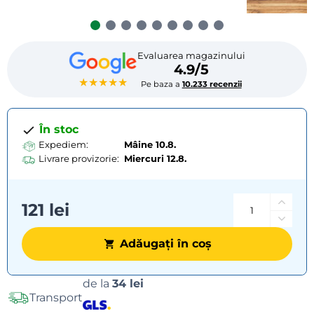
Evaluarea magazinului
4.9/5
★★★★★
Pe baza a
10.233 recenzii
În stoc
Expediem:
Mâine 10.8.
Livrare provizorie:
Miercuri
12.8.
121 lei
Adăugați în coș
Opțiuni
de la
34 lei
Transport
de