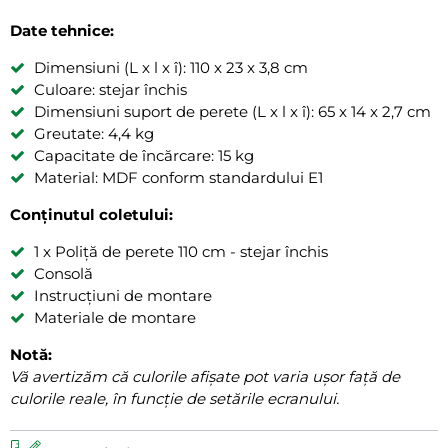
Date tehnice:
Dimensiuni (L x l x î): 110 x 23 x 3,8 cm
Culoare: stejar închis
Dimensiuni suport de perete (L x l x î): 65 x 14 x 2,7 cm
Greutate: 4,4 kg
Capacitate de încărcare: 15 kg
Material: MDF conform standardului E1
Conținutul coletului:
1 x Poliță de perete 110 cm - stejar închis
Consolă
Instrucțiuni de montare
Materiale de montare
Notă:
Vă avertizăm că culorile afișate pot varia ușor față de
culorile reale, în funcție de setările ecranului.