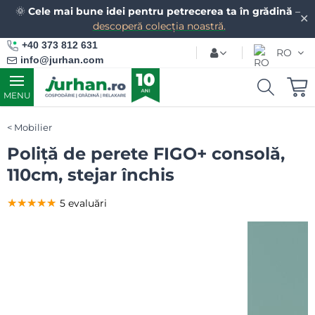
🌞
Cele mai bune idei pentru petrecerea ta în grădină
–
✕
descoperă colecția noastră.
+40 373 812 631
RO
info@jurhan.com
MENU
Mobilier
Poliță de perete FIGO+ consolă,
110cm, stejar închis
★★★★★
★★★★★
★★★★★
5 evaluări