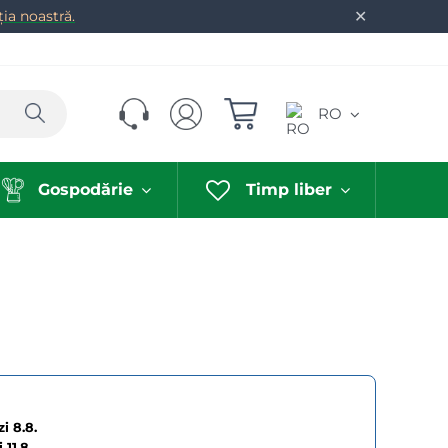
✕
ia noastră.
Caută
RO
Gospodărie
Timp liber
i 8.8.
i
11.8.