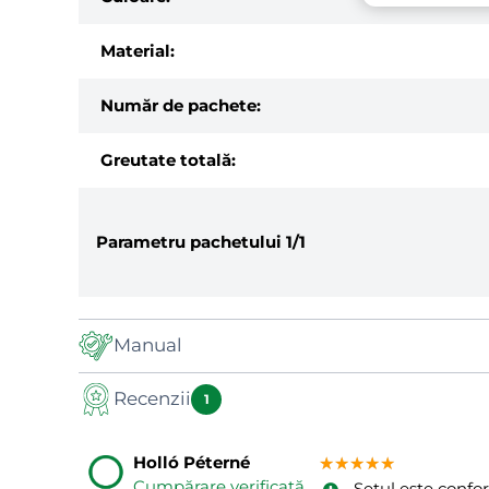
Material:
Număr de pachete:
Greutate totală:
Parametru pachetului
1/1
Manual
Recenzii
Manual
1
Holló Péterné
★★★★★
★★★★★
★★★★★
Cumpărare verificată
Setul este confo