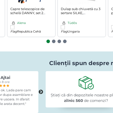
Capre telescopice de
Dulap sub chiuvetă cu 3
C
schelă DANNY, set 2
sertare SILKE,
bucăți, max. 200 kg,
63x30x54cm, alb
69x57x81-130cm,
a
Alena
Tüdős
argintiu/albastru
Republica Cehă
Ungaria
Clienții spun despre 
Ajtai
Romi Lazuran
 8 ore
acum 15 ore
★★★
★★★
★★★
★★★★★
★★★★★
★★★★★
 ok. Lada pare cam
"Recomand cu încredere, am fost foar
dar dupa asamblare e
Știați că din depozitele noastre p
mulțumit."
 usoara. In sfarsit
zilnic 560
de comenzi?
e arata decent."