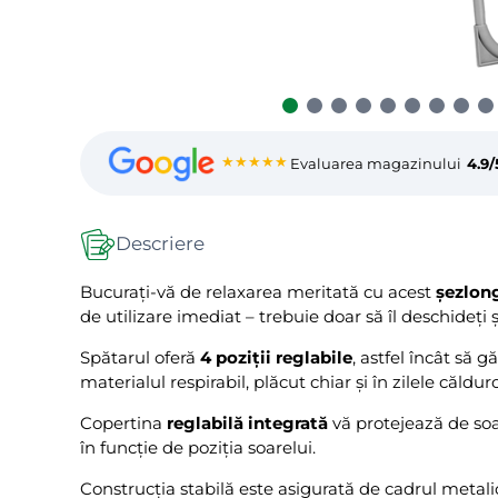
★★★★★
Evaluarea magazinului
4.9/
Descriere
Bucurați-vă de relaxarea meritată cu acest
șezlong
de utilizare imediat – trebuie doar să îl deschideți și
Spătarul oferă
4 poziții reglabile
, astfel încât să 
materialul respirabil, plăcut chiar și în zilele căldur
Copertina
reglabilă integrată
vă protejează de soar
în funcție de poziția soarelui.
Construcția stabilă este asigurată de cadrul metalic 