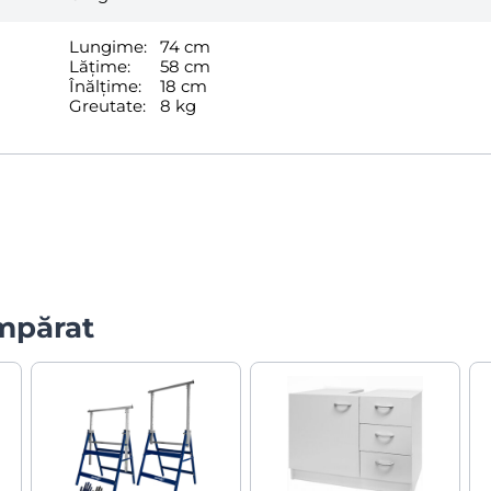
Lungime:
74 cm
Lățime:
58 cm
Înălțime:
18 cm
Greutate:
8 kg
umpărat