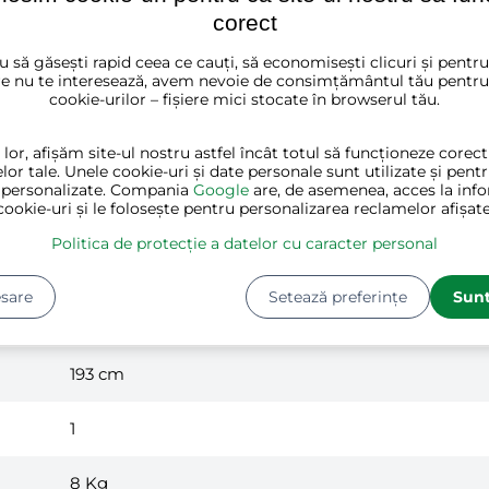
corect
u să găsești rapid ceea ce cauți, să economisești clicuri și pentr
e nu te interesează, avem nevoie de consimțământul tău pentru
cookie-urilor – fișiere mici stocate în browserul tău.
 lor, afișăm site-ul nostru astfel încât totul să funcționeze corec
bej, maro
lor tale. Unele cookie-uri și date personale sunt utilizate și pent
 personalizate. Compania
Google
are, de asemenea, acces la info
cookie-uri și le folosește pentru personalizarea reclamelor afișate
oțel, textile
Politica de protecție a datelor cu caracter personal
29 cm
sare
Setează preferințe
Sunt
53 cm
193 cm
1
8
Kg