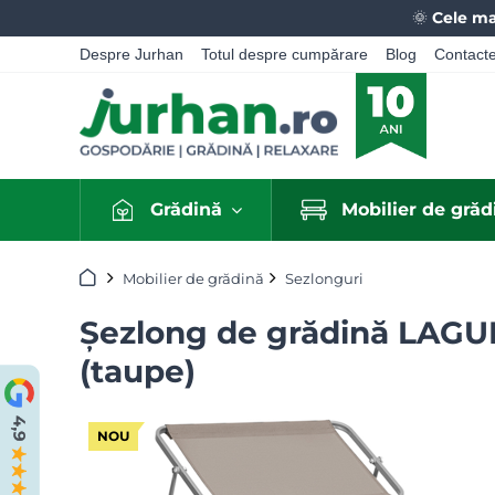
🌞
Cele ma
Despre Jurhan
Totul despre cumpărare
Blog
Contact
Grădină
Mobilier de grăd
Acasă
Mobilier de grădină
Sezlonguri
Șezlong de grădină LAGUN
(taupe)
NOU