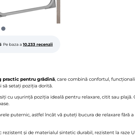
5
Pe baza a
10.233 recenzii
 practic pentru grădină
, care combină confortul, funcționali
 să setați poziția dorită.
găsiți cu ușurință poziția ideală pentru relaxare, citit sau plaj
oase.
ele puternic, astfel încât vă puteți bucura de relaxare fără a
rezistent și de materialul sintetic durabil, rezistent la raze 