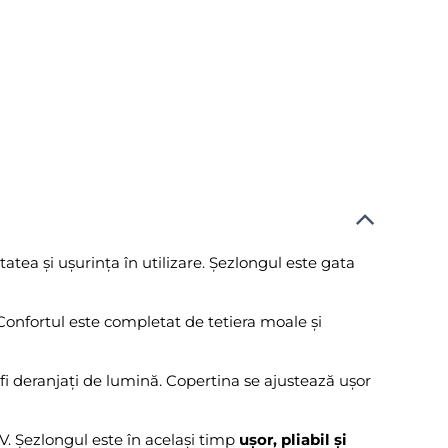
tatea și ușurința în utilizare. Șezlongul este gata
ă. Confortul este completat de tetiera moale și
 fi deranjați de lumină. Copertina se ajustează ușor
UV. Șezlongul este în același timp
ușor, pliabil și