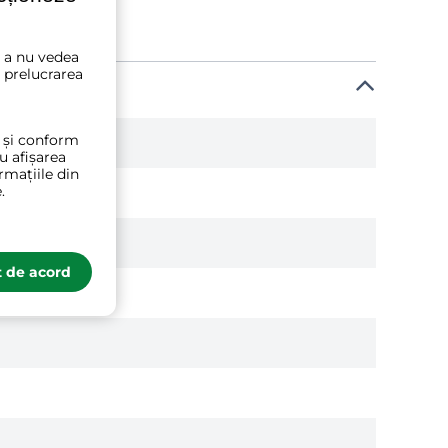
u a nu vedea
 prelucrarea
t și conform
ru afișarea
rmațiile din
.
 de acord