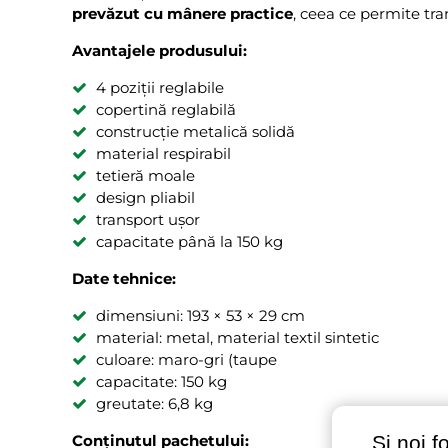
prevăzut cu mânere practice
, ceea ce permite tra
Avantajele produsului:
4 poziții reglabile
copertină reglabilă
construcție metalică solidă
material respirabil
tetieră moale
design pliabil
transport ușor
capacitate până la 150 kg
Date tehnice:
dimensiuni: 193 × 53 × 29 cm
material: metal, material textil sintetic
culoare: maro-gri (taupe
capacitate: 150 kg
greutate: 6,8 kg
Conținutul pachetului:
Și noi f