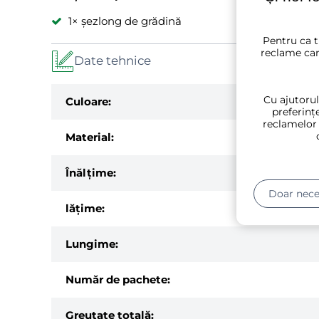
1× șezlong de grădină
Pentru ca t
reclame car
Date tehnice
Cu ajutorul
Culoare:
preferințe
reclamelor
Material:
Înălțime:
Doar nece
lăţime:
Lungime:
Număr de pachete:
Greutate totală: