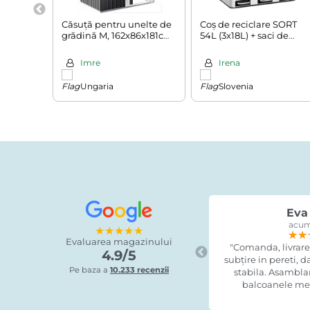
Căsuță pentru unelte de
Coș de reciclare SORT
grădină M, 162x86x181cm,
54L (3x18L) + saci de
antracit
gunoi, alb
Imre
Irena
Ungaria
Slovenia
Eva 
acum
★★★★★
★★
★★
★★
Evaluarea magazinului
"Comanda, livrare
4.9/5
subțire in pereti, 
Pe baza a
10.233 recenzii
stabila. Asamblare
balcoanele mel