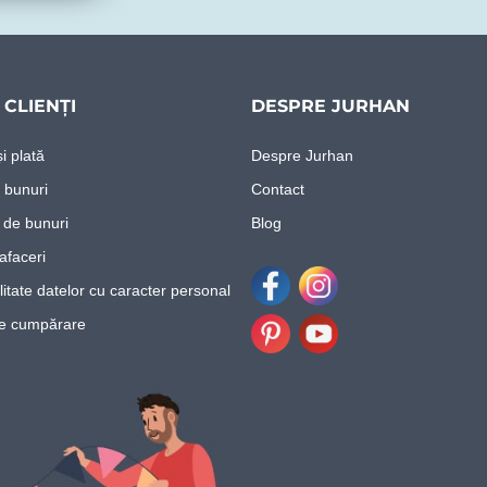
CLIENȚI
DESPRE JURHAN
i plată
Despre Jurhan
 bunuri
Contact
 de bunuri
Blog
afaceri
litate datelor cu caracter personal
Facebook
Instagram
re cumpărare
Pinterest
Youtube