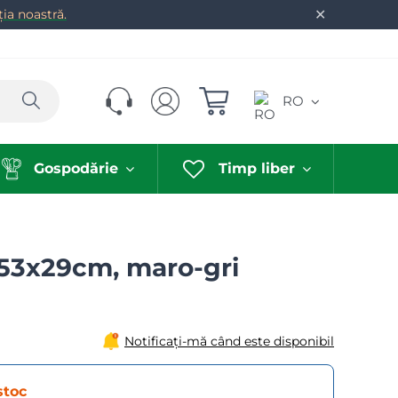
✕
ia noastră.
Caută
RO
Gospodărie
Timp liber
x53x29cm, maro-gri
Notificați-mă când este disponibil
stoc