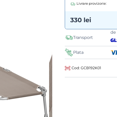
Livrare provizorie:
330 lei
de
Transport
Plata
Cod: GCB192K01