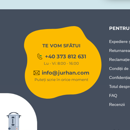
PENTRU 
Expediere ș
TE VOM SFĂTUI
Returnarea
+40 373 812 631
Reclamație
Lu - Vi: 8:00 - 16:00
Condiții de 
info@jurhan.com
Confidenția
Puteți scrie în orice moment
Totul desp
FAQ
Recenzii