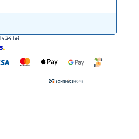
Opțiuni
 la
34 lei
de
livrare