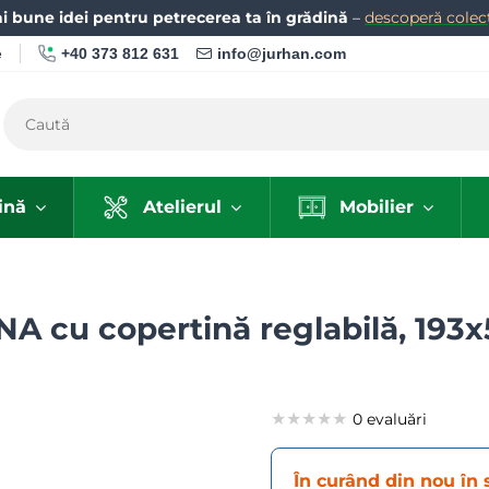
i bune idei pentru petrecerea ta în grădină
–
descoperă colecț
+40 373 812 631
info@jurhan.com
e
ină
Atelierul
Mobilier
A cu copertină reglabilă, 193
★★★★★
★★★★★
★★★★★
0 evaluări
În curând din nou în 