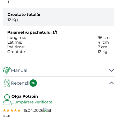
1
Greutate totală:
12
Kg
Parametru pachetului
1/1
Lungime:
96 cm
Lățime:
41 cm
Înălțime:
7 cm
Greutate:
12 kg
Manual
Recenzii
Manual
26
Olga Potrpin
Cumpărare verificată
★★★★★
★★★★★
★★★★★
15.04.2026
Raft