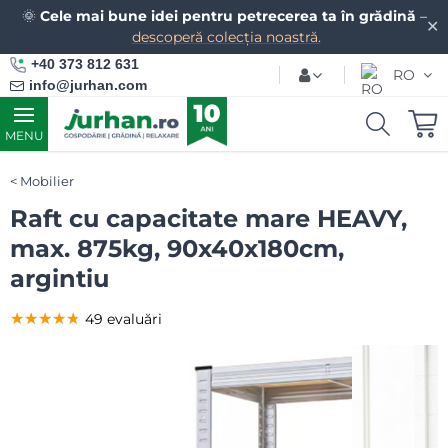
🌞
Cele mai bune idei pentru petrecerea ta în grădină
–
✕
descoperă colecția noastră.
+40 373 812 631
RO
info@jurhan.com
MENU
Mobilier
Raft cu capacitate mare HEAVY,
max. 875kg, 90x40x180cm,
argintiu
★★★★★
★★★★★
★★★★★
49 evaluări