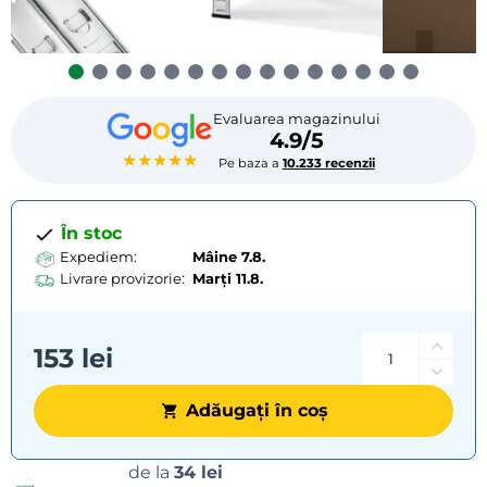
Evaluarea magazinului
4.9/5
★★★★★
Pe baza a
10.233 recenzii
În stoc
Expediem:
Mâine 7.8.
Livrare provizorie:
Marți
11.8.
153 lei
Adăugați în coș
Opțiuni
de la
34 lei