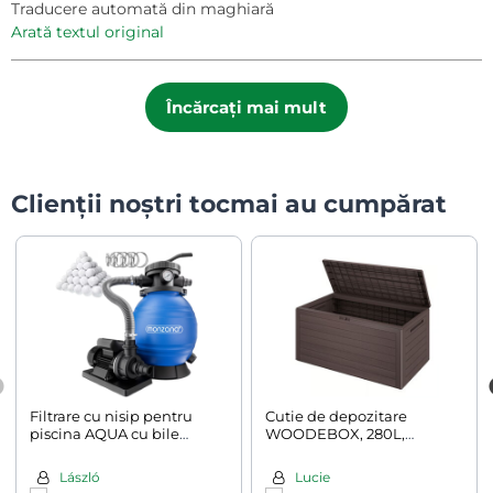
Traducere automată din maghiară
arată textul original
Încărcați mai mult
Clienții noștri tocmai au cumpărat
Filtrare cu nisip pentru
Cutie de depozitare
piscina AQUA cu bile
WOODEBOX, 280L,
filtrante, 10 200 l/h, albastră
120x46x57cm, maro închis
László
Lucie