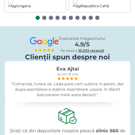
Ungaria
Republica Cehă
Evaluarea magazinului
4.9/5
★★★★★
Pe baza a
10.233 recenzii
Clienții spun despre noi
Eva Ajtai
acum 8 ore
★★★★★
★★★★★
★★★★★
"Comanda, livrare ok. Lada pare cam subțire in pereti, dar
dupa asamblare e stabila. Asamblare usoara. In sfarsit
balcoanele mele arata decent."
Știați că din depozitele noastre pleacă
zilnic 560
de