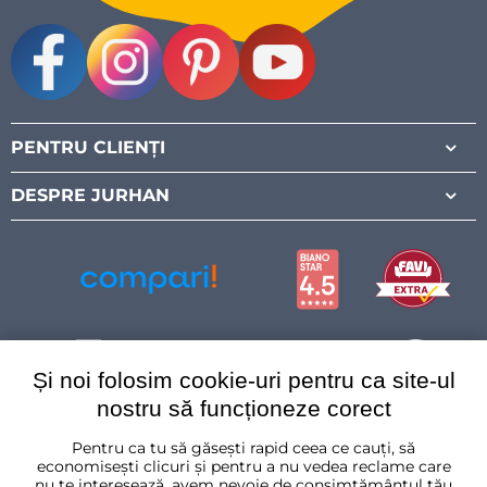
Facebook
Instagram
Pinterest
Youtube
PENTRU CLIENȚI
DESPRE JURHAN
Și noi folosim cookie-uri pentru ca site-ul
nostru să funcționeze corect
Pentru ca tu să găsești rapid ceea ce cauți, să
România
economisești clicuri și pentru a nu vedea reclame care
nu te interesează, avem nevoie de consimțământul tău