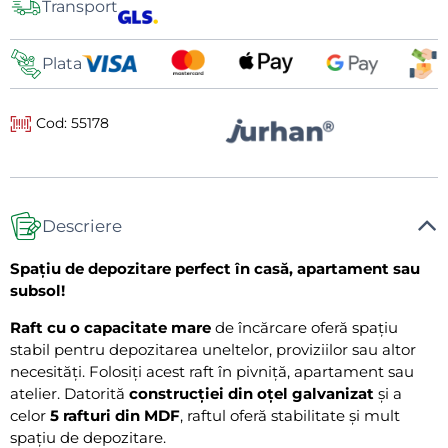
Transport
de
livrare
Plata
Cod: 55178
Descriere
Spațiu de depozitare perfect în casă, apartament sau
subsol!
Raft cu o capacitate mare
de încărcare oferă spațiu
stabil pentru depozitarea uneltelor, proviziilor sau altor
necesități. Folosiți acest raft în pivniță, apartament sau
atelier. Datorită
construcției din oțel galvanizat
și a
celor
5 rafturi din MDF
, raftul oferă stabilitate și mult
spațiu de depozitare.