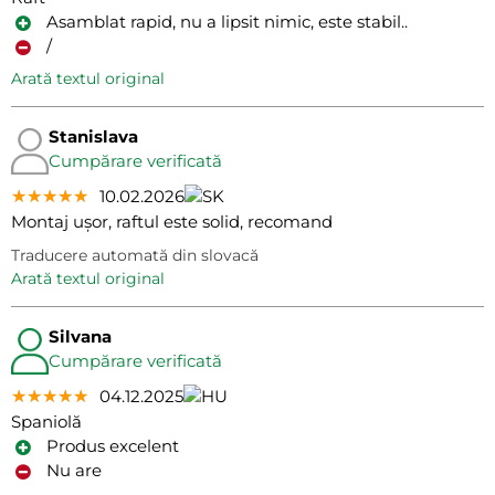
Asamblat rapid, nu a lipsit nimic, este stabil..
/
arată textul original
Stanislava
Cumpărare verificată
★★★★★
★★★★★
★★★★★
10.02.2026
Montaj ușor, raftul este solid, recomand
Traducere automată din slovacă
arată textul original
Silvana
Cumpărare verificată
★★★★★
★★★★★
★★★★★
04.12.2025
Spaniolă
Produs excelent
Nu are