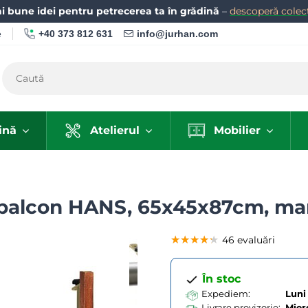
i bune idei pentru petrecerea ta în grădină
–
descoperă colecț
+40 373 812 631
info@jurhan.com
e
ină
Atelierul
Mobilier
 balcon HANS, 65x45x87cm, ma
★★★★★
★★★★★
★★★★★
46 evaluări
În stoc
Expediem:
Luni 
Livrare provizorie:
Mier