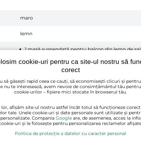
maro
lemn
1 masă suspendată pentru balcon din lemn de sa
instrucțiuni de asamblare
material de asamblare
olosim cookie-uri pentru ca site-ul nostru să fu
instrucțiuni de întreținere a lemnului
corect
u să găsești rapid ceea ce cauți, să economisești clicuri și pentr
1
e nu te interesează, avem nevoie de consimțământul tău pentru
cookie-urilor – fișiere mici stocate în browserul tău.
5
Kg
 lor, afișăm site-ul nostru astfel încât totul să funcționeze corec
Lungime:
91 cm
lor tale. Unele cookie-uri și date personale sunt utilizate și pent
 personalizate. Compania
Google
are, de asemenea, acces la info
Lățime:
47 cm
cookie-uri și le folosește pentru personalizarea reclamelor afișate
Înălțime:
6 cm
Greutate:
5 kg
Politica de protecție a datelor cu caracter personal