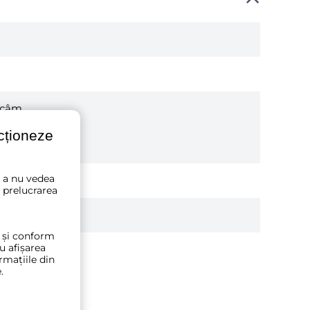
lcâm
ncționeze
u a nu vedea
 prelucrarea
t și conform
ru afișarea
rmațiile din
.