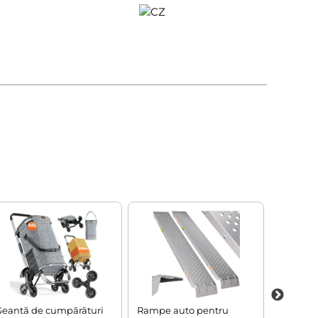
Geantă de cumpărături
Rampe auto pentru
Tocător 