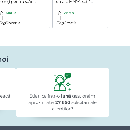
e roți pentru scări
urcare MARA, set 2
grădină
COMFORT, 50L, gri
bucăți, 400kg, 160cm,
50l, neg
argintie
Marija
Zoran
Ľub
Slovenia
Croația
Slov
noi
Iliuta Pologea
acum 1 zi
★★★★★
★★★★★
★★★★★
te
"Sunt foarte mulțumit."
"Coma
leacă
Știați că într-o
lună
gestionăm
aproximativ
27 650
solicitări ale
clienților?