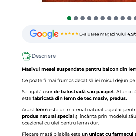
★★★★★
Evaluarea magazinului
4.9/
Descriere
Masivul mesei suspendate pentru balcon din lemn
Ce poate fi mai frumos decât să iei micul dejun pe
Se agață ușor
de balustradă sau parapet
. Atunci 
este
fabricată din lemn de tec masiv, predus.
Acest
lemn
este un material natural popular pentr
produs natural special
și încântă prin modelul să
ocazional cu ulei pentru lemn dur.
Fiecare masă pliabilă este
un unicat cu farmecul 