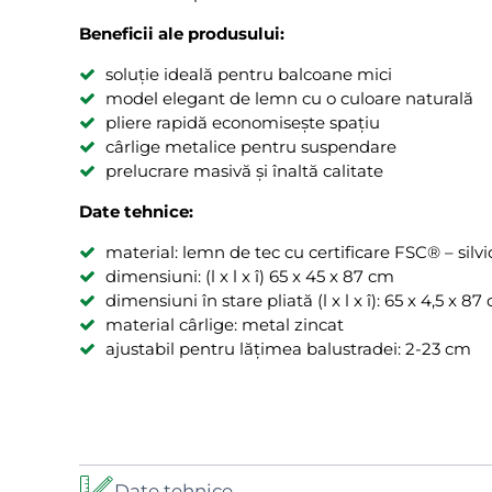
Beneficii ale produsului:
soluție ideală pentru balcoane mici
model elegant de lemn cu o culoare naturală
pliere rapidă economisește spațiu
cârlige metalice pentru suspendare
prelucrare masivă și înaltă calitate
Date tehnice:
material: lemn de tec cu certificare FSC® – silv
dimensiuni: (l x l x î) 65 x 45 x 87 cm
dimensiuni în stare pliată (l x l x î): 65 x 4,5 x 87
material cârlige: metal zincat
ajustabil pentru lățimea balustradei: 2-23 cm
Date tehnice