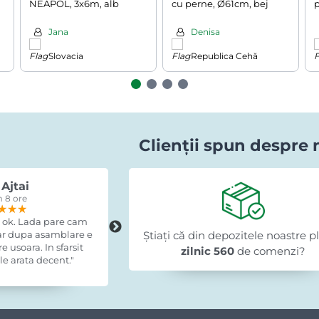
NEAPOL, 3x6m, alb
cu perne, Ø61cm, bej
p
Jana
Denisa
Slovacia
Republica Cehă
Clienții spun despre 
Ajtai
Romi Lazuran
 8 ore
acum 15 ore
★★★
★★★
★★★
★★★★★
★★★★★
★★★★★
 ok. Lada pare cam
"Recomand cu încredere, am fost foar
dar dupa asamblare e
Știați că din depozitele noastre p
mulțumit."
 usoara. In sfarsit
zilnic 560
de comenzi?
e arata decent."