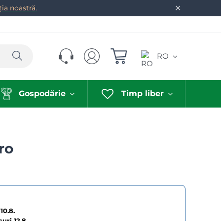
✕
ia noastră.
Caută
RO
Gospodărie
Timp liber
ro
10.8.
curi
12.8.