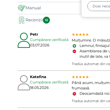
Doar nece
Manual
Recenzii
Manual
12
Petr
★★★★★
★★★★★
★★★★★
Cumpărare verificată
Mulțumire. O măsuță 
03.07.2026
Lemnul, finisajul
Asamblarea de un
inutil de late, va
Tradus automat din c
Kateřina
★★★★★
★★★★★
★★★★★
Cumpărare verificată
Până acum, mulțumit.
18.05.2026
frumoasă.
Deocamdată nic
Tradus automat din c