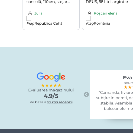
consolă, 110cm, stejar
DEUS, 58 litri, argintie
închis
Julia
Roșcan elena
Republica Cehă
România
Eva 
acum
★★★★★
★★
★★
★★
Evaluarea magazinului
"Comanda, livrare
4.9/5
subțire in pereti, 
Pe baza a
10.233 recenzii
stabila. Asamblare
balcoanele mel