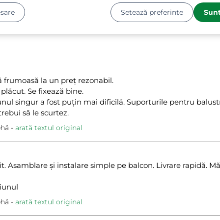
sare
Setează preferințe
Sunt
frumoasă la un preț rezonabil.
 plăcut. Se fixează bine.
ul singur a fost puțin mai dificilă. Suporturile pentru balus
 trebui să le scurtez.
ehă
arată textul original
 Asamblare și instalare simple pe balcon. Livrare rapidă. Mă
iunul
ehă
arată textul original