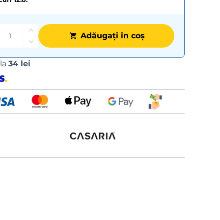
Adăugați în coș
Opțiuni
 la
34 lei
de
livrare