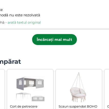
te
odă nu este rezolvată
ehă
arată textul original
Încărcați mai mult
umpărat
Cort de petrecere
Scaun suspendat BOHO