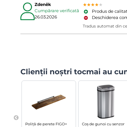
Zdeněk
★★★★★
★★★★★
★★★★★
Cumpărare verificată
Produs de calita
26.03.2026
Deschiderea com
Tradus automat din c
Clienții noștri tocmai au c
Poliță de perete FIGO+
Coș de gunoi cu senzor