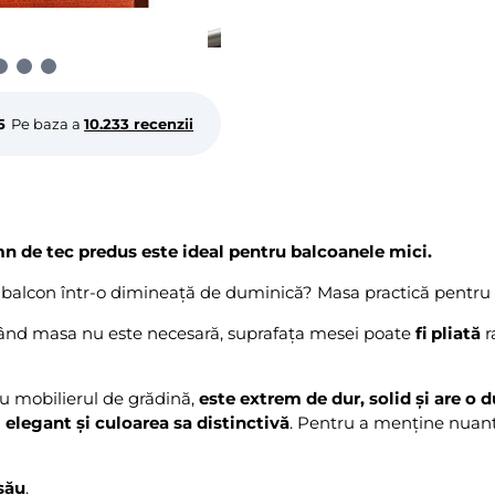
5
Pe baza a
10.233 recenzii
 de tec predus este ideal pentru balcoanele mici.
 balcon într-o dimineață de duminică? Masa practică pentru b
când masa nu este necesară, suprafața mesei poate
fi pliată
r
u mobilierul de grădină,
este extrem de dur, solid și are o d
u
elegant și culoarea sa distinctivă
. Pentru a menține nuanț
său
.