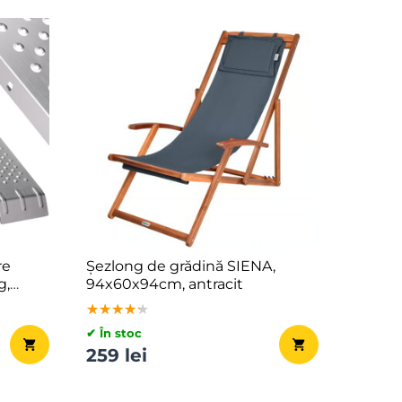
re
Șezlong de grădină SIENA,
g,
94x60x94cm, antracit
★★★★★
★★★★★
★★★★★
✔ În stoc
259 lei