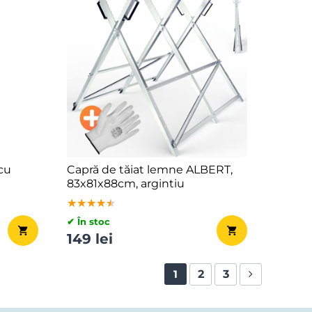
cu
Capră de tăiat lemne ALBERT,
83x81x88cm, argintiu
★★★★★
★★★★★
★★★★★
✔ În stoc
149 lei
2
3
1