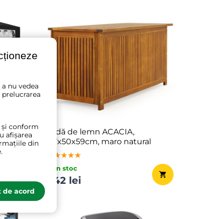
ncționeze
u a nu vedea
 prelucrarea
t și conform
L,
Ladă de lemn ACACIA,
ru afișarea
117x50x59cm, maro natural
rmațiile din
.
★★★★★
★★★★★
★★★★★
✔ În stoc
642 lei
 de acord