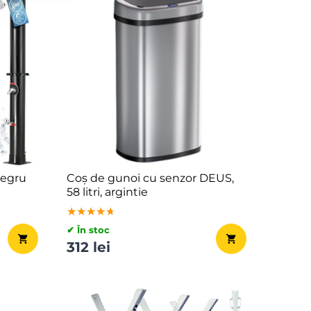
negru
Coș de gunoi cu senzor DEUS,
58 litri, argintie
★★★★★
★★★★★
★★★★★
✔ În stoc
312 lei