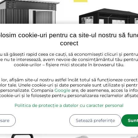
olosim cookie-uri pentru ca site-ul nostru să fu
corect
u să găsești rapid ceea ce cauți, să economisești clicuri și pentr
e nu te interesează, avem nevoie de consimțământul tău pentru
cookie-urilor – fișiere mici stocate în browserul tău.
 lor, afișăm site-ul nostru astfel încât totul să funcționeze corec
 pentru unelte de
Cort de petrecere NEAPO
lor tale. Unele cookie-uri și date personale sunt utilizate și pent
ă M, 162x86x181cm,
3x6m, antracit
 personalizate. Compania
Google
are, de asemenea, acces la info
t
cookie-uri și le folosește pentru personalizarea reclamelor afișate
★★
★★
★★
★★★★★
★★★★★
★★★★★
Politica de protecție a datelor cu caracter personal
c
✔ În stoc
i
415 lei
823 lei
sare
Setează preferințe
Sunt