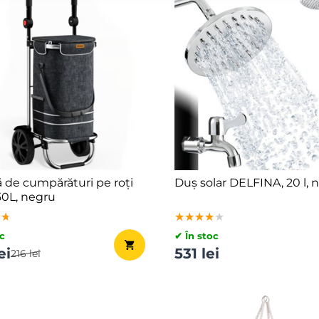
 de cumpărături pe roți
Duș solar DELFINA, 20 l, 
50L, negru
★★
★★
★★
★★★★★
★★★★★
★★★★★
c
✔ În stoc
ei
531 lei
216 lei