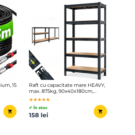
ium, 15
Raft cu capacitate mare HEAVY,
max. 875kg, 90x40x180cm,
negru
★★★★★
★★★★★
★★★★★
✔ În stoc
158 lei