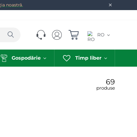
✕
ia noastră.
Caută
RO
Gospodărie
Timp liber
69
produse