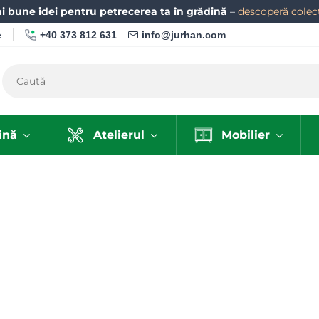
i bune idei pentru petrecerea ta în grădină
–
descoperă colecț
+40 373 812 631
info@jurhan.com
e
ină
Atelierul
Mobilier