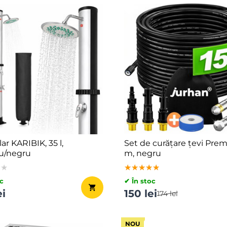
ar KARIBIK, 35 l,
Set de curățare țevi Prem
iu/negru
m, negru
★★
★★
★★
★★★★★
★★★★★
★★★★★
c
✔ În stoc
ei
150 lei
174 lei
NOU