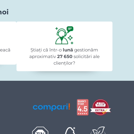
noi
Iliuta Pologea
acum 1 zi
★★★★★
★★★★★
★★★★★
te
"Sunt foarte mulțumit."
"Coma
leacă
Știați că într-o
lună
gestionăm
aproximativ
27 650
solicitări ale
clienților?