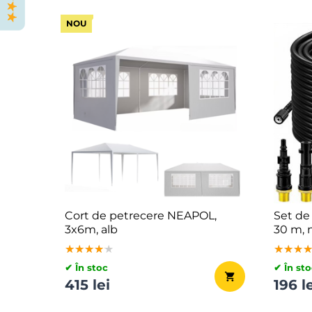
NOU
Cort de petrecere NEAPOL,
Set de
3x6m, alb
30 m, 
★★★★★
★★★★★
★★★★★
★★★
★★★
★★★
✔ În stoc
✔ În sto
415 lei
196 l