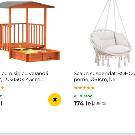
 cu nisip cu verandă
Scaun suspendat BOHO 
 130x130x143cm,
perne, Ø61cm, bej
ri
★★
★★
★★
★★★★★
★★★★★
★★★★★
c
✔ În stoc
i
174 lei
325 lei