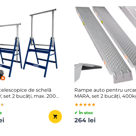
telescopice de schelă
Rampe auto pentru urca
 set 2 bucăți, max. 200
MARA, set 2 bucăți, 400k
x57x81-130cm,
160cm, argintie
★★
★★
★★
★★★★★
★★★★★
★★★★★
u/albastru
c
✔ În stoc
ei
264 lei