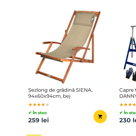
Șezlong de grădină SIENA,
Capre 
94x60x94cm, bej
DANNY,
kg, 69
★★★★★
★★★★★
★★★★★
★★★
★★★
★★★
arginti
✔ În stoc
✔ În sto
259 lei
230 l