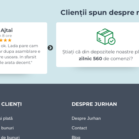
Clienții spun despre 
Ajtai
Romi Lazuran
 8 ore
acum 15 ore
★★★
★★★
★★★
★★★★★
★★★★★
★★★★★
 ok. Lada pare cam
"Recomand cu încredere, am fost foar
dar dupa asamblare e
Știați că din depozitele noastre p
mulțumit."
 usoara. In sfarsit
zilnic 560
de comenzi?
e arata decent."
CLIENȚI
DESPRE JURHAN
i plată
Despre Jurhan
 bunuri
Contact
 de bunuri
Blog