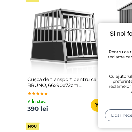
Și noi f
Pentru ca t
reclame car
Cu ajutorul
Cușcă de transport pentru câini
Căsuță
preferințe
BRUNO, 66x90x72cm,
grădin
reclamelor
argintiu/negru
antraci
★★★★★
★★★★★
★★★★★
★★★
★★★
★★★
✔ În stoc
✔ În sto
390 lei
717 le
Doar nece
NOU