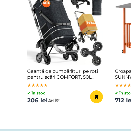
Geantă de cumpărături pe roți
Groapa
pentru scări COMFORT, 50L,
SUNNY,
negru
maro/g
★★★★★
★★★★★
★★★★★
★★★
★★★
★★★
✔ În stoc
✔ În sto
206 lei
712 le
221 lei