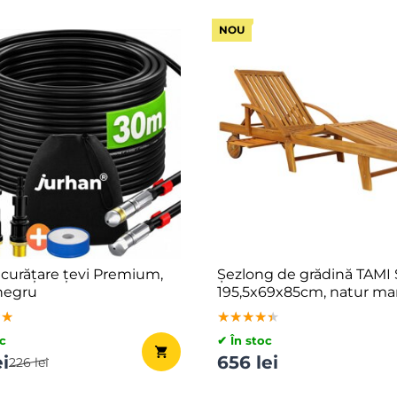
NOU
 curățare țevi Premium,
Șezlong de grădină TAMI
negru
195,5x69x85cm, natur ma
★★
★★
★★
★★★★★
★★★★★
★★★★★
c
✔ În stoc
ei
656 lei
226 lei