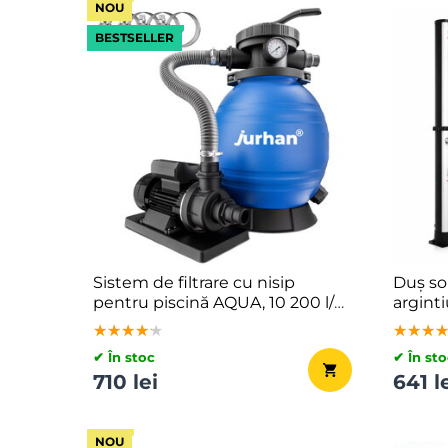
NOU
BESTSELLER
Sistem de filtrare cu nisip
Duș sol
pentru piscină AQUA, 10 200 l/h,
argint
albastru
★★★★★
★★★★★
★★★★★
★★★
★★★
★★★
✔ În stoc
✔ În sto
710 lei
641 l
NOU