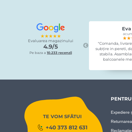
Eva 
acum
★★★★★
★★
★★
★★
Evaluarea magazinului
"Comanda, livrare
4.9/5
subțire in pereti, 
Pe baza a
10.233 recenzii
stabila. Asamblare
balcoanele mel
PENTRU 
Expediere ș
TE VOM SFĂTUI
Returnarea
+40 373 812 631
Reclamație