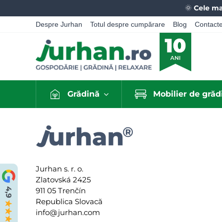
🌞
Cele ma
Despre Jurhan
Totul despre cumpărare
Blog
Contact
Grădină
Mobilier de grăd
Jurhan s. r. o.
Zlatovská 2425
911 05 Trenčín
Republica Slovacă
info@jurhan.com