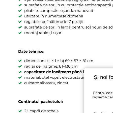
suprafață de sprijin cu protecție antiderapantă 
pliabile, compacte, ușor de manevrat
utilizare în numeroase domenii
reglabile pe înălțime în 7 poziții
suprafață de sprijin largă pentru scânduri de sc
montaj rapid și ușor
Date tehnice:
dimensiuni: (L × l × h) 69 × 57 × 81 cm
reglaj pe înălțime: 81–130 cm
capacitate de încărcare: până la 200 kg
Și noi f
material: oțel vopsit electrostatic, reglaj de înă
culoare: albastru, zincat
Pentru ca t
reclame car
Conținutul pachetului:
2× capră de schelă