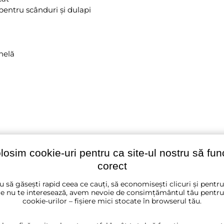
pentru scânduri și dulapi
helă
olosim cookie-uri pentru ca site-ul nostru să fu
lțime zincat
corect
u să găsești rapid ceea ce cauți, să economisești clicuri și pentr
e nu te interesează, avem nevoie de consimțământul tău pentru
cookie-urilor – fișiere mici stocate în browserul tău.