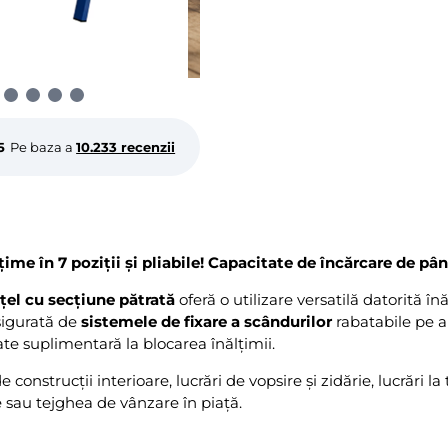
5
Pe baza a
10.233 recenzii
ime în 7 poziții și pliabile! Capacitate de încărcare de pân
oțel cu secțiune pătrată
oferă o utilizare versatilă datorită înă
sigurată de
sistemele de fixare a scândurilor
rabatabile pe a
ate suplimentară la blocarea înălțimii.
e construcții interioare, lucrări de vopsire și zidărie, lucrări 
 sau tejghea de vânzare în piață.