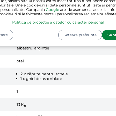
 lor, afișăm site-ul nostru astfel încât totul să funcționeze corec
lor tale. Unele cookie-uri și date personale sunt utilizate și pent
 personalizate. Compania
Google
are, de asemenea, acces la info
cookie-uri și le folosește pentru personalizarea reclamelor afișate
Politica de protecție a datelor cu caracter personal
sare
Setează preferințe
Sunt
albastru, argintie
oțel
2 x căprițe pentru schele
1 x ghid de asamblare
1
13
Kg