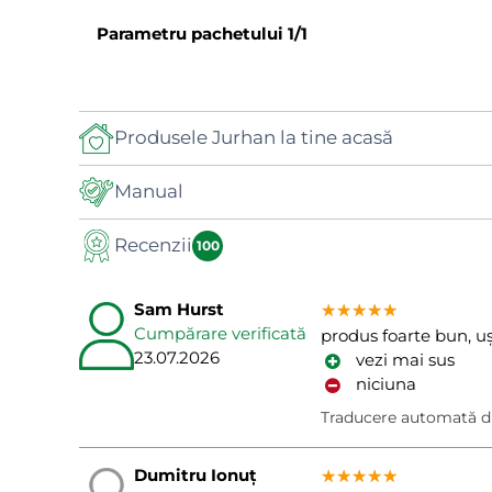
Parametru pachetului
1/1
Produsele Jurhan la tine acasă
Manual
Recenzii
Manual
100
Sam Hurst
★★★★★
★★★★★
★★★★★
Cumpărare verificată
produs foarte bun, uș
23.07.2026
vezi mai sus
niciuna
Traducere automată d
Dumitru Ionuț
★★★★★
★★★★★
★★★★★