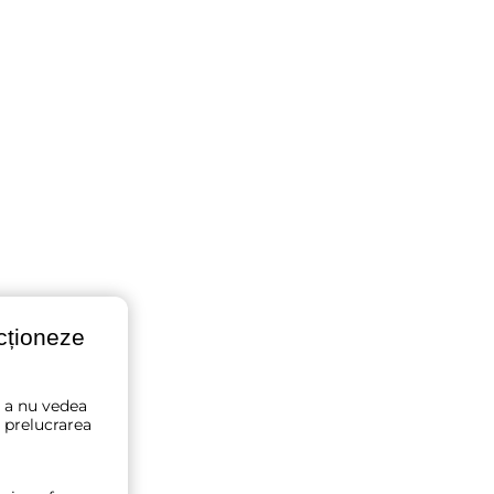
ncționeze
u a nu vedea
 prelucrarea