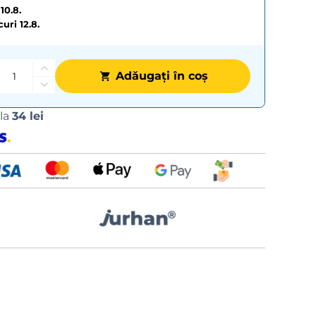
10.8.
curi
12.8.
Adăugați în coș
Opțiuni
 la
34 lei
de
livrare