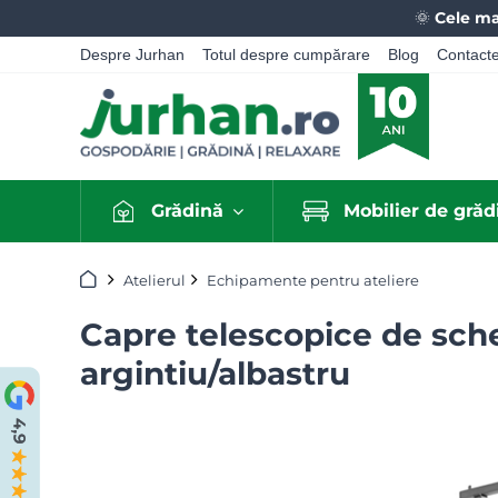
🌞
Cele ma
Despre Jurhan
Totul despre cumpărare
Blog
Contact
Grădină
Mobilier de grăd
Acasă
Atelierul
Echipamente pentru ateliere
Capre telescopice de sch
argintiu/albastru