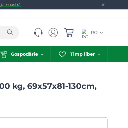
✕
ia noastră.
Caută
RO
Gospodărie
Timp liber
200 kg, 69x57x81-130cm,