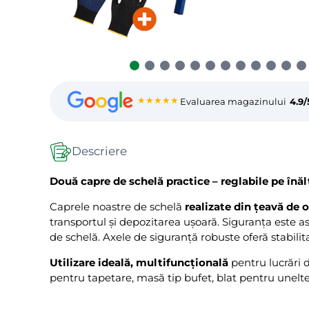
★★★★★
Evaluarea magazinului
4.9/
Descriere
Două capre de schelă practice – reglabile pe înălț
Caprele noastre de schelă
realizate din țeavă de 
transportul și depozitarea ușoară. Siguranța este a
de schelă. Axele de siguranță robuste oferă stabilit
Utilizare ideală, multifuncțională
pentru lucrări d
pentru tapetare, masă tip bufet, blat pentru unelte