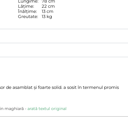
Lungime:
78 cm
Lățime:
22 cm
Înălțime:
13 cm
Greutate:
13 kg
or de asamblat și foarte solid. a sosit în termenul promis
in maghiară
arată textul original