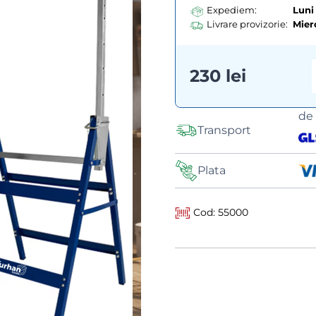
Expediem:
Luni 
Livrare provizorie:
Mier
230 lei
de
Transport
Plata
Cod: 55000