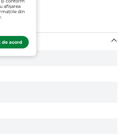
t și conform
ru afișarea
rmațiile din
.
 de acord