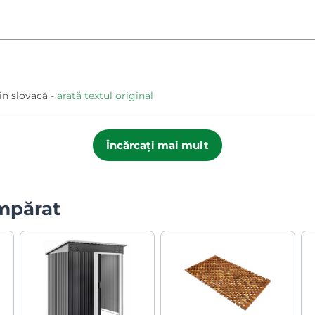
in slovacă
arată textul original
Încărcați mai mult
umpărat