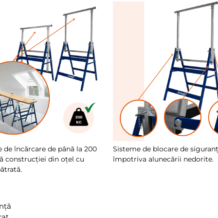
e de încărcare de până la 200
Sisteme de blocare de siguran
ă construcției din oțel cu
împotriva alunecării nedorite.
ătrată.
anță
cat