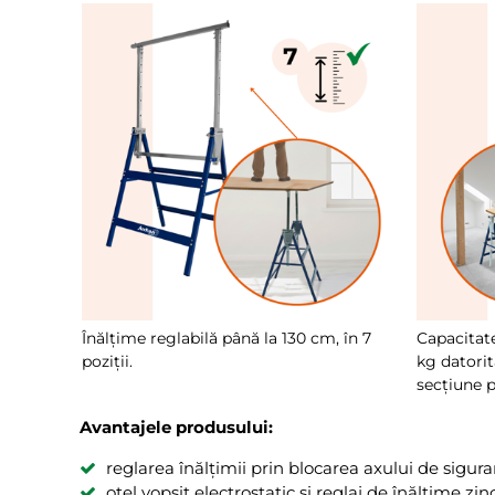
Înălțime reglabilă până la 130 cm, în 7
Capacitat
poziții.
kg datorit
secțiune p
Avantajele produsului:
reglarea înălțimii prin blocarea axului de sigur
oțel vopsit electrostatic și reglaj de înălțime zin