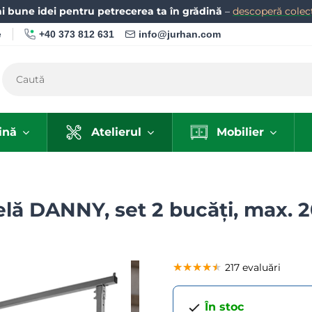
i bune idei pentru petrecerea ta în grădină
–
descoperă colecț
+40 373 812 631
info@jurhan.com
e
ină
Atelierul
Mobilier
elă DANNY, set 2 bucăți, max. 
★★★★★
★★★★★
★★★★★
217 evaluări
În stoc