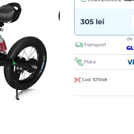
305 lei
de
Transport
Plata
Cod: 107048