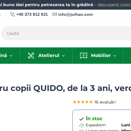
i bune idei pentru petrecerea ta în grădină
–
descoperă colecț
+40 373 812 631
info@jurhan.com
e
ină
Atelierul
Mobilier
ru copii QUIDO, de la 3 ani, ver
★★★★★
★★★★★
★★★★★
16 evaluări
În stoc
Expediem:
Luni 
Livrare provizorie:
Mier