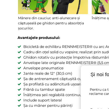
Mânere din cauciuc anti-alunecare și
Înălțime a
căptușeală pe ghidon pentru absorbția
șocurilor.
Avantajele produsului:
Bicicletă de echilibru RENNMEISTER® cu arc Ant
Cadru din oțel solid cu vopsire; realizat prin su
Ghidon rotativ cu protecție împotriva răsturnări
Anvelope late originale RENNMEISTER® (5,5 cm)
Anvelope pneumatice
Jante reale de 12" (30,5 cm)
Și noi f
Șa de antrenament căptușită cu husă PU rezist
Șa profilată cu adâncitură ușoară pentru sigura
Frână cu tambur spate
Pentru ca t
reclame car
Înălțimea șeii reglabilă continuu între 50,5 și 5
Include suport lateral
Șa cu mâner pentru părinți