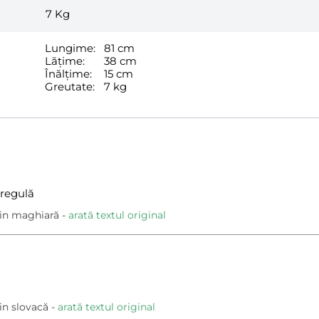
7
Kg
Lungime:
81 cm
Lățime:
38 cm
Înălțime:
15 cm
Greutate:
7 kg
 regulă
in maghiară
arată textul original
in slovacă
arată textul original