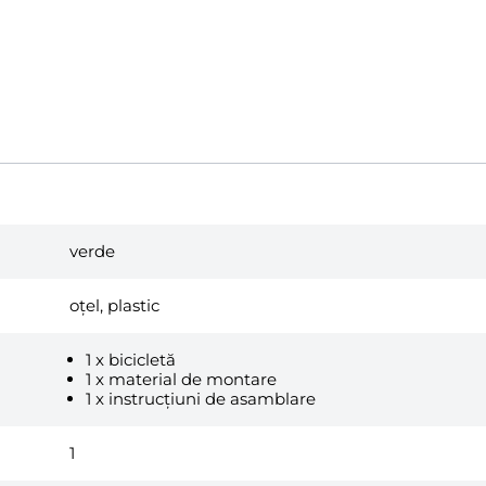
verde
oțel, plastic
1 x bicicletă
1 x material de montare
1 x instrucțiuni de asamblare
1