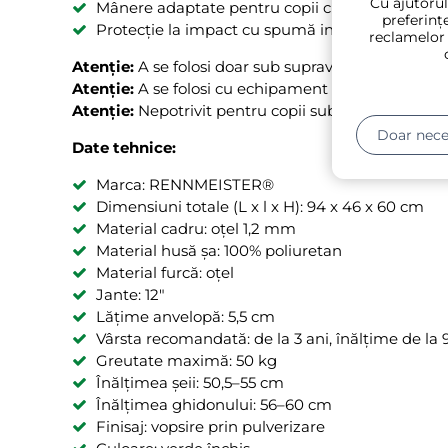
Cu ajutorul
Mânere adaptate pentru copii cu protecție later
preferințe
Protecție la impact cu spumă industrială de 5 
reclamelor
Atenție:
A se folosi doar sub supravegherea directă
Atenție:
A se folosi cu echipament de protecție. Nu 
Atenție:
Nepotrivit pentru copii sub 3 ani.
Doar nece
Date tehnice:
Marca: RENNMEISTER®
Dimensiuni totale (L x l x H): 94 x 46 x 60 cm
Material cadru: oțel 1,2 mm
Material husă șa: 100% poliuretan
Material furcă: oțel
Jante: 12"
Lățime anvelopă: 5,5 cm
Vârsta recomandată: de la 3 ani, înălțime de la
Greutate maximă: 50 kg
Înălțimea șeii: 50,5–55 cm
Înălțimea ghidonului: 56–60 cm
Finisaj: vopsire prin pulverizare