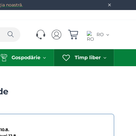
✕
ia noastră.
Caută
RO
Gospodărie
Timp liber
de
10.8.
curi
12.8.