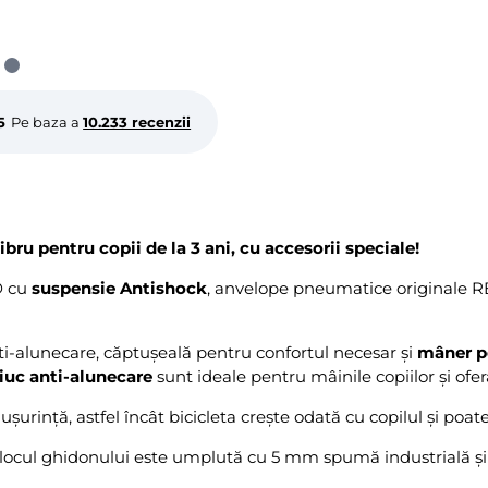
5
Pe baza a
10.233 recenzii
ibru pentru copii de la 3 ani, cu accesorii speciale!
®
cu
suspensie Antishock
, anvelope pneumatice originale R
ti-alunecare, căptușeală pentru confortul necesar și
mâner pe
iuc anti-alunecare
sunt ideale pentru mâinile copiilor și ofer
șurință, astfel încât bicicleta crește odată cu copilul și poate f
locul ghidonului este umplută cu 5 mm spumă industrială și