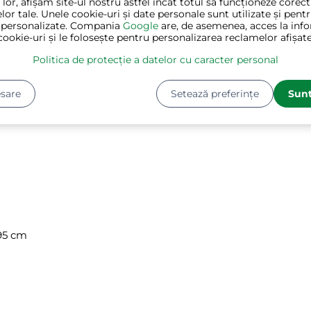
 lor, afișăm site-ul nostru astfel încât totul să funcționeze corec
ală și suprafață anti-alunecare
lor tale. Unele cookie-uri și date personale sunt utilizate și pent
mm pentru siguranță sporită, acoperită cu material Oxford 
 personalizate. Compania
Google
are, de asemenea, acces la info
cookie-uri și le folosește pentru personalizarea reclamelor afișate
 a unui adult.
Politica de protecție a datelor cu caracter personal
este destinat circulației rutiere.
sare
Setează preferințe
Sunt
 95 cm