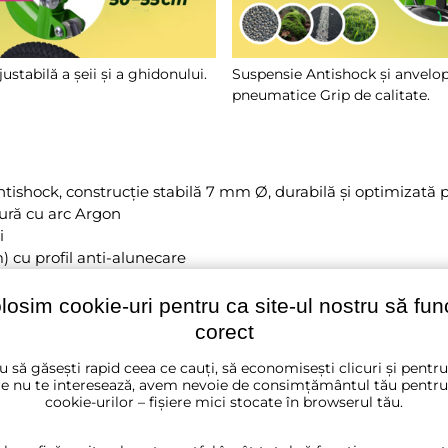
justabilă a șeii și a ghidonului.
Suspensie Antishock și anvelo
pneumatice Grip de calitate.
ishock, construcție stabilă 7 mm Ø, durabilă și optimizată p
dură cu arc Argon
i
 cu profil anti-alunecare
olosim cookie-uri pentru ca site-ul nostru să fu
entă la murdărie
corect
nță sporită împotriva alunecării
u să găsești rapid ceea ce cauți, să economisești clicuri și pentr
e nu te interesează, avem nevoie de consimțământul tău pentru
5 cm cu prindere rapidă
cookie-urilor – fișiere mici stocate în browserul tău.