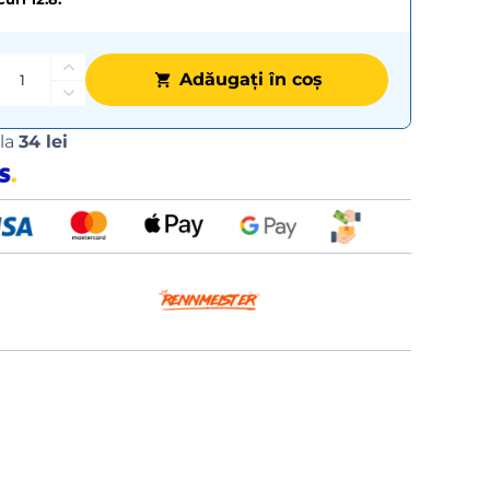
Adăugați în coș
Opțiuni
 la
34 lei
de
livrare