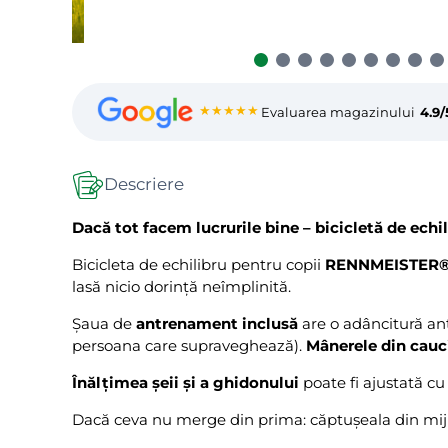
★★★★★
Evaluarea magazinului
4.9/
Descriere
Dacă tot facem lucrurile bine – bicicletă de echil
Bicicleta de echilibru pentru copii
RENNMEISTER
lasă nicio dorință neîmplinită.
Șaua de
antrenament inclusă
are o adâncitură an
persoana care supraveghează).
Mânerele din cauc
Înălțimea șeii și a ghidonului
poate fi ajustată cu u
Dacă ceva nu merge din prima: căptușeala din mij