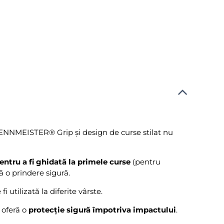
ENNMEISTER® Grip și design de curse stilat nu
ntru a fi ghidată la primele curse
(pentru
ă o prindere sigură.
i utilizată la diferite vârste.
 oferă o
protecție sigură împotriva impactului
.