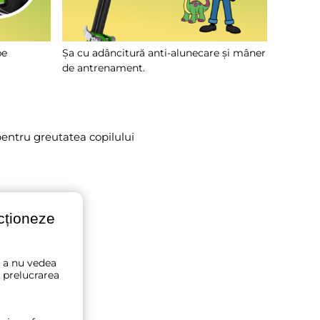
pe
Șa cu adâncitură anti-alunecare și mâner
de antrenament.
entru greutatea copilului
ncționeze
u a nu vedea
 prelucrarea