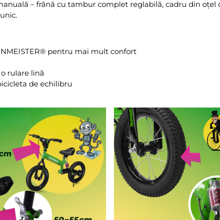
 manuală – frână cu tambur complet reglabilă, cadru din oțel d
unic.
NNMEISTER® pentru mai mult confort
o rulare lină
icicleta de echilibru