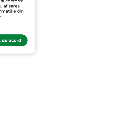
t și conform
ru afișarea
600D
rmațiile din
.
 de acord