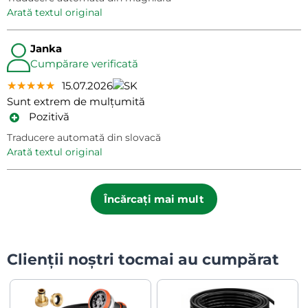
arată textul original
Janka
Cumpărare verificată
★★★★★
★★★★★
★★★★★
15.07.2026
Sunt extrem de mulțumită
Pozitivă
Traducere automată din slovacă
arată textul original
Încărcați mai mult
Clienții noștri tocmai au cumpărat