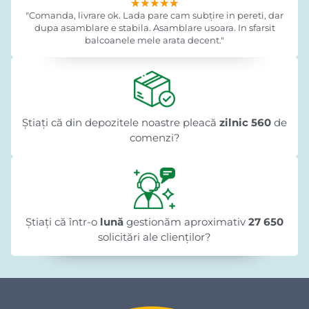
★★★★★
★★★★★
★★★★★
"Comanda, livrare ok. Lada pare cam subțire in pereti, dar
dupa asamblare e stabila. Asamblare usoara. In sfarsit
balcoanele mele arata decent."
Știați că din depozitele noastre pleacă
zilnic 560
de
comenzi?
Știați că într-o
lună
gestionăm aproximativ
27 650
solicitări ale clienților?