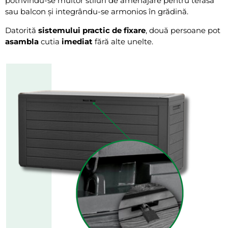
potrivindu-se multor stiluri de amenajare pentru terasă
sau balcon și integrându-se armonios în grădină.
Datorită
sistemului practic de fixare
, două persoane pot
asambla
cutia
imediat
fără alte unelte.