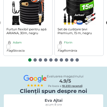
Furtun flexibil pentru apă
Set de curățare țevi
ARIANA, 30m, negru
Premium, 15 m, negru
Adam
Florin
Slovacia
România
Evaluarea magazinului
4.9/5
★★★★★
Pe baza a
10.233 recenzii
Clienții spun despre noi
Eva Ajtai
acum 8 ore