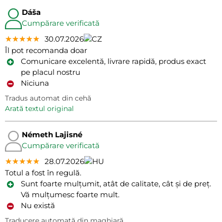
Dáša
Cumpărare verificată
★★★★★
★★★★★
★★★★★
30.07.2026
Îl pot recomanda doar
Comunicare excelentă, livrare rapidă, produs exact
pe placul nostru
Niciuna
Tradus automat din cehă
arată textul original
Németh Lajisné
Cumpărare verificată
★★★★★
★★★★★
★★★★★
28.07.2026
Totul a fost în regulă.
Sunt foarte mulțumit, atât de calitate, cât și de preț.
Vă mulțumesc foarte mult.
Nu există
Traducere automată din maghiară