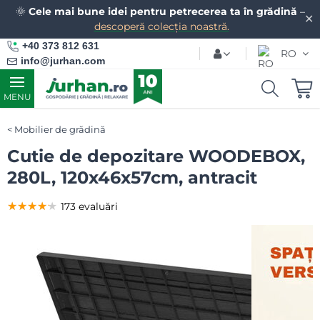
🌞
Cele mai bune idei pentru petrecerea ta în grădină
–
✕
descoperă colecția noastră.
+40 373 812 631
RO
info@jurhan.com
MENU
Mobilier de grădină
Cutie de depozitare WOODEBOX,
280L, 120x46x57cm, antracit
★★★★★
★★★★★
★★★★★
173 evaluări