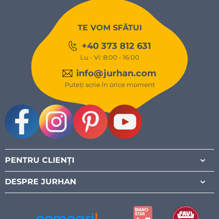
TE VOM SFĂTUI
+40 373 812 631
Lu - Vi: 8:00 - 16:00
info@jurhan.com
Puteți scrie în orice moment
Facebook
Instagram
Pinterest
Youtube
PENTRU CLIENȚI
DESPRE JURHAN