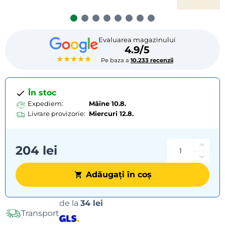
Evaluarea magazinului
4.9/5
★★★★★
Pe baza a
10.233 recenzii
În stoc
Expediem:
Mâine 10.8.
Livrare provizorie:
Miercuri
12.8.
204 lei
Adăugați în coș
Opțiuni
de la
34 lei
Transport
de