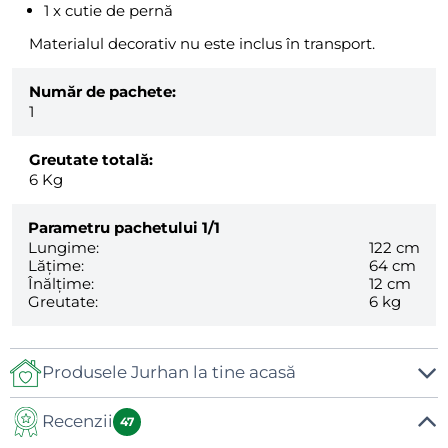
1 x cutie de pernă
Materialul decorativ nu este inclus în transport.
Număr de pachete:
1
Greutate totală:
6
Kg
Parametru pachetului
1/1
Lungime:
122 cm
Lățime:
64 cm
Înălțime:
12 cm
Greutate:
6 kg
Produsele Jurhan la tine acasă
Recenzii
47