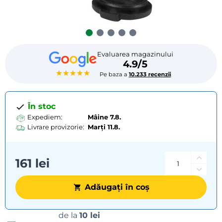
Evaluarea magazinului
4.9/5
★★★★★
Pe baza a
10.233 recenzii
În stoc
Expediem:
Mâine 7.8.
Livrare provizorie:
Marți
11.8.
161 lei
Adăugați în coș
Opțiuni
de la
10 lei