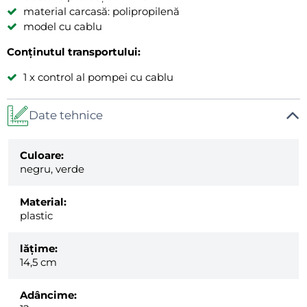
material carcasă: polipropilenă
model cu cablu
Conținutul transportului:
1 x control al pompei cu cablu
Date tehnice
Culoare:
negru, verde
Material:
plastic
lăţime:
14,5 cm
Adâncime: