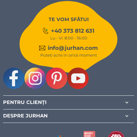
TE VOM SFĂTUI
+40 373 812 631
Lu - Vi: 8:00 - 16:00
info@jurhan.com
Puteți scrie în orice moment
Facebook
Instagram
Pinterest
Youtube
PENTRU CLIENȚI
DESPRE JURHAN