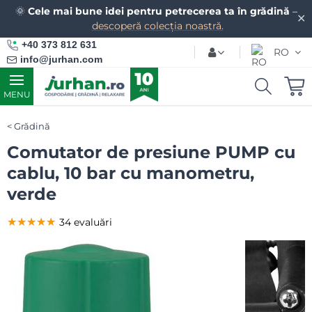
🌞
Cele mai bune idei pentru petrecerea ta în grădină
–
✕
descoperă colecția noastră.
+40 373 812 631
RO
info@jurhan.com
MENU
Grădină
Comutator de presiune PUMP cu
cablu, 10 bar cu manometru,
verde
★★★★★
★★★★★
★★★★★
34 evaluări