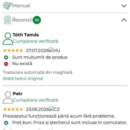
Manual
Recenzii
Manual
32
Tóth Tamás
Cumpărare verificată
★★★★★
★★★★★
★★★★★
27.07.2026
Sunt mulțumit de produs
Nu există
Traducere automată din maghiară
arată textul original
Petr
Cumpărare verificată
★★★★★
★★★★★
★★★★★
23.06.2026
Presostatul funcționează până acum fără probleme.
Preț bun. Priza și ștecherul sunt incluse în comutator.