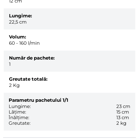
12 cm
Lungime:
22,5 cm
Volum:
60 - 160 l/min
Număr de pachete:
1
Greutate totală:
2
Kg
Parametru pachetului
1/1
Lungime:
23 cm
Lățime:
15 cm
Înălțime:
13 cm
Greutate:
2 kg