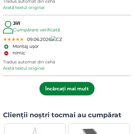
Tradus automat din cehă
arată textul original
Jiří
Cumpărare verificată
★★★★★
★★★★★
★★★★★
09.06.2026
Montaj ușor
nimic
Tradus automat din cehă
arată textul original
Încărcați mai mult
Clienții noștri tocmai au cumpărat