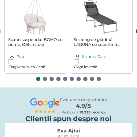
Scaun suspendat BOHO cu
Șezlong de grădină
perne, Ø61cm, bej
LAGUNA cu copertină
reglabilă, 193x53x29cm, gri
închis
Petr
Marinka Galic
Republica Cehă
Slovenia
Evaluarea magazinului
4.9/5
★★★★★
Pe baza a
10.233 recenzii
Clienții spun despre noi
Eva Ajtai
acum 8 ore