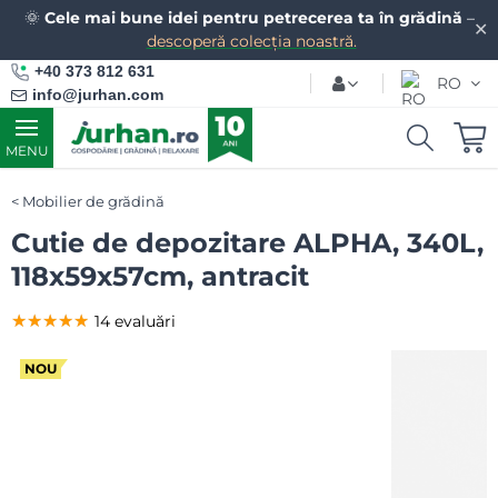
🌞
Cele mai bune idei pentru petrecerea ta în grădină
–
✕
descoperă colecția noastră.
+40 373 812 631
RO
info@jurhan.com
MENU
Mobilier de grădină
Cutie de depozitare ALPHA, 340L,
118x59x57cm, antracit
★★★★★
★★★★★
★★★★★
14 evaluări
NOU