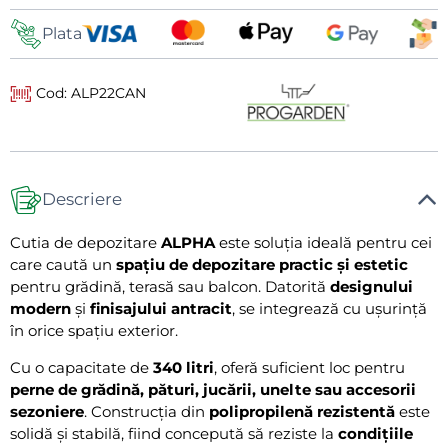
livrare
Plata
Cod: ALP22CAN
Descriere
Cutia de depozitare
ALPHA
este soluția ideală pentru cei
care caută un
spațiu de depozitare practic și estetic
pentru grădină, terasă sau balcon. Datorită
designului
modern
și
finisajului antracit
, se integrează cu ușurință
în orice spațiu exterior.
Cu o capacitate de
340 litri
, oferă suficient loc pentru
perne de grădină, pături, jucării, unelte sau accesorii
sezoniere
. Construcția din
polipropilenă rezistentă
este
solidă și stabilă, fiind concepută să reziste la
condițiile