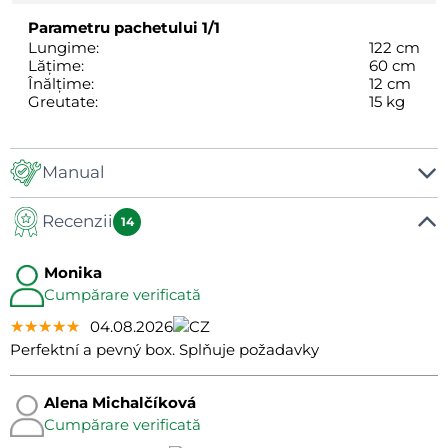
Parametru pachetului
1/1
Lungime:
122 cm
Lățime:
60 cm
Înălțime:
12 cm
Greutate:
15 kg
Manual
Recenzii
Manual
14
Monika
Cumpărare verificată
★★★★★
★★★★★
★★★★★
04.08.2026
Perfektní a pevný box. Splňuje požadavky
Alena Michalčíková
Cumpărare verificată