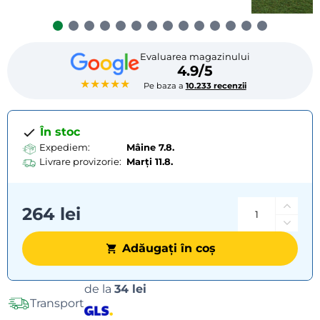
Evaluarea magazinului
4.9/5
★★★★★
Pe baza a
10.233 recenzii
În stoc
Expediem:
Mâine 7.8.
Livrare provizorie:
Marți
11.8.
264 lei
Adăugați în coș
Opțiuni
de la
34 lei
Transport
de