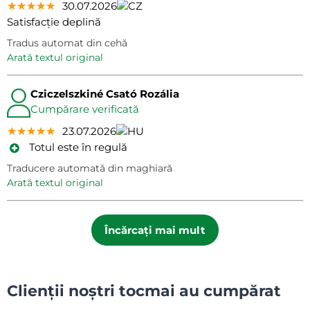
★★★★★
★★★★★
★★★★★
30.07.2026
Satisfacție deplină
Tradus automat din cehă
arată textul original
Cziczelszkiné Csató Rozália
Cumpărare verificată
★★★★★
★★★★★
★★★★★
23.07.2026
Totul este în regulă
Traducere automată din maghiară
arată textul original
Încărcați mai mult
Clienții noștri tocmai au cumpărat