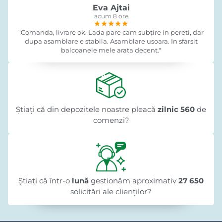
Eva Ajtai
acum 8 ore
★★★★★
★★★★★
★★★★★
"Comanda, livrare ok. Lada pare cam subțire in pereti, dar
dupa asamblare e stabila. Asamblare usoara. In sfarsit
balcoanele mele arata decent."
Știați că din depozitele noastre pleacă
zilnic 560
de
comenzi?
Știați că într-o
lună
gestionăm aproximativ
27 650
solicitări ale clienților?