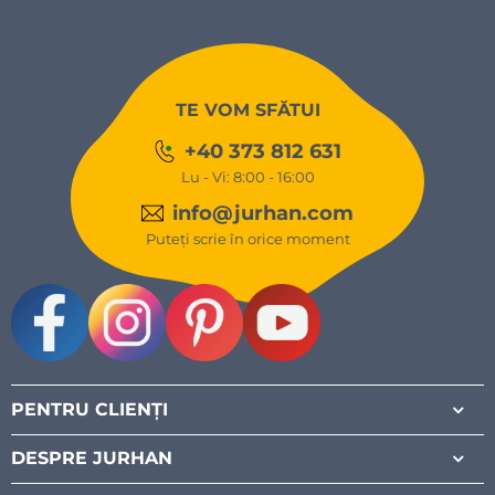
TE VOM SFĂTUI
+40 373 812 631
Lu - Vi: 8:00 - 16:00
info@jurhan.com
Puteți scrie în orice moment
Facebook
Instagram
Pinterest
Youtube
PENTRU CLIENȚI
DESPRE JURHAN