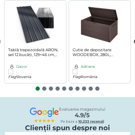
Tablă trapezoidală ARON,
Cutie de depozitare
set 12 bucăți, 129×46 cm,
WOODEBOX, 280L,
antracit
120x46x57cm, maro închis
Davor
Adriana
Slovenia
România
Evaluarea magazinului
4.9/5
★★★★★
Pe baza a
10.233 recenzii
Clienții spun despre noi