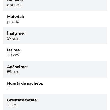
antracit
Material:
plastic
Înălțime:
57 cm
lăţime:
118 cm
Adâncime:
59 cm
Număr de pachete:
1
Greutate totală:
15
Kg