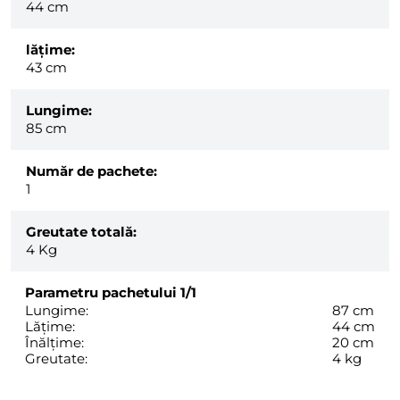
44 cm
lăţime:
43 cm
Lungime:
85 cm
Număr de pachete:
1
Greutate totală:
4
Kg
Parametru pachetului
1/1
Lungime:
87 cm
Lățime:
44 cm
Înălțime:
20 cm
Greutate:
4 kg