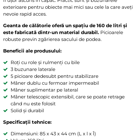
fi ușor ascuns în capac. Practic sunt și buzunarele
exterioare pentru obiecte mai mici sau cele la care aveți
nevoie rapid acces.
Geanta de călătorie oferă un spațiu de 160 de litri și
este fabricată dintr-un material durabil.
Picioarele
robuste previn zgârierea sacului de podea.
Beneficii ale produsului:
Roți cu role și rulmenți cu bile
3 buzunare laterale
5 picioare dedesubt pentru stabilizare
Mâner dublu cu fermoar impermeabil
Mâner suplimentar pe lateral
Mâner telescopic extensibil, care se poate retrage
când nu este folosit
Solid și durabil
Specificații tehnice:
Dimensiuni: 85 x 43 x 44 cm (L x l x Î)