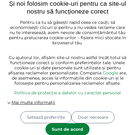
Și noi folosim cookie-uri pentru ca site-ul
nostru să funcționeze corect
Pentru ca tu să găsești rapid ceea ce cauți, să
România
economisești clicuri și pentru a nu vedea reclame care
nu te interesează, avem nevoie de consimțământul tău
pentru prelucrarea cookie-urilor – fișiere mici stocate în
browserul tău.
Cu ajutorul lor, afișăm site-ul nostru astfel încât totul să
funcționeze corect și conform preferințelor tale. Unele
cookie-uri și date personale sunt utilizate și pentru
afișarea reclamelor personalizate. Compania
Google
are,
de asemenea, acces la informațiile din cookie-uri și le
folosește pentru personalizarea reclamelor afișate.
Politica de protecție a datelor cu caracter personal
Setează preferințe
Doar necesare
© 2026
Jurhan.ro 💚 | Toate drepturile rezervate
Preferințe de confidențialitate
Sunt de acord
Politica de protecție a datelor cu caracter personal
Starea comenzii