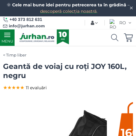
🌞
Cele mai bune idei pentru petrecerea ta în grădină
–
✕
descoperă colecția noastră.
+40 373 812 631
RO
info@jurhan.com
MENU
Timp liber
Geantă de voiaj cu roți JOY 160L,
negru
★★★★★
★★★★★
★★★★★
11 evaluări