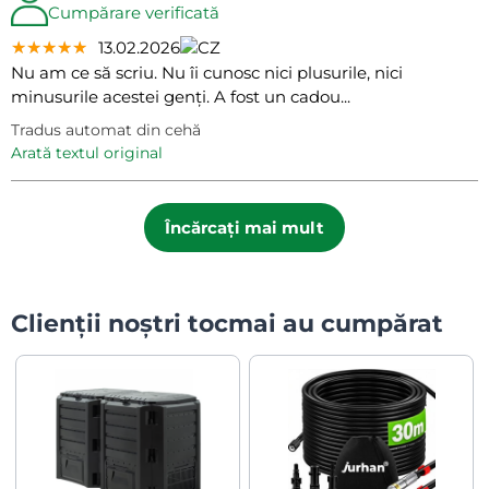
Cumpărare verificată
★★★★★
★★★★★
★★★★★
13.02.2026
Nu am ce să scriu. Nu îi cunosc nici plusurile, nici
minusurile acestei genți. A fost un cadou...
Tradus automat din cehă
arată textul original
Încărcați mai mult
Clienții noștri tocmai au cumpărat