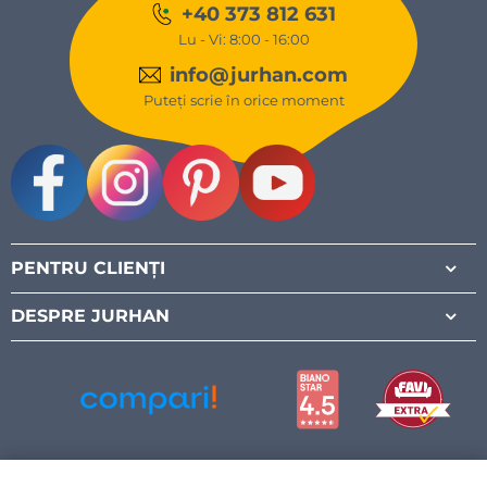
+40 373 812 631
Lu - Vi: 8:00 - 16:00
info@jurhan.com
Puteți scrie în orice moment
Facebook
Instagram
Pinterest
Youtube
PENTRU CLIENȚI
DESPRE JURHAN