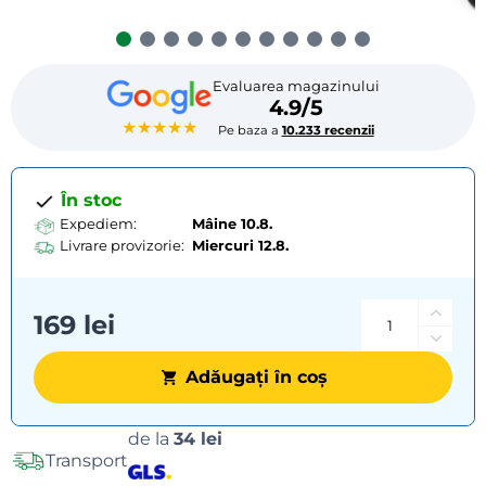
Evaluarea magazinului
4.9/5
★★★★★
Pe baza a
10.233 recenzii
În stoc
Expediem:
Mâine 10.8.
Livrare provizorie:
Miercuri
12.8.
169 lei
Adăugați în coș
Opțiuni
de la
34 lei
Transport
de