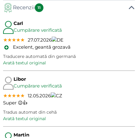
Recenzii
11
Carl
Cumpărare verificată
★★★★★
★★★★★
★★★★★
27.07.2026
Excelent, geantă grozavă
Traducere automată din germană
arată textul original
Libor
Cumpărare verificată
★★★★★
★★★★★
★★★★★
12.05.2026
Super 😉👍
Tradus automat din cehă
arată textul original
Martin