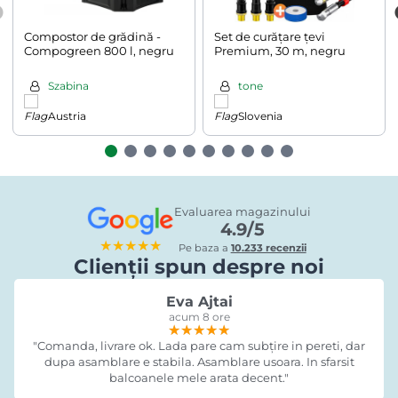
Compostor de grădină -
Set de curățare țevi
Compogreen 800 l, negru
Premium, 30 m, negru
Szabina
tone
Austria
Slovenia
Evaluarea magazinului
4.9/5
★★★★★
Pe baza a
10.233 recenzii
Clienții spun despre noi
Eva Ajtai
acum 8 ore
★★★★★
★★★★★
★★★★★
"Comanda, livrare ok. Lada pare cam subțire in pereti, dar
dupa asamblare e stabila. Asamblare usoara. In sfarsit
balcoanele mele arata decent."