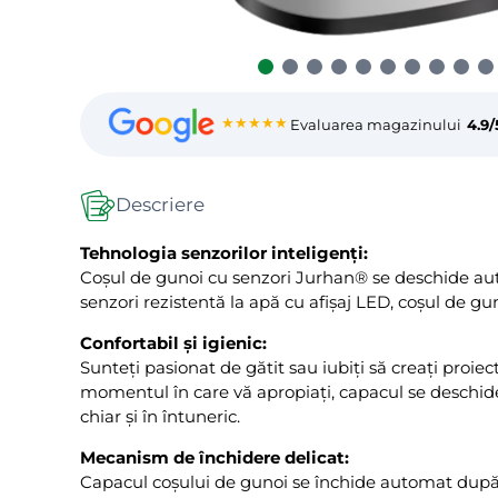
★★★★★
Evaluarea magazinului
4.9/
Descriere
Tehnologia senzorilor inteligenți:
Coșul de gunoi cu senzori Jurhan® se deschide aut
senzori rezistentă la apă cu afișaj LED, coșul de guno
Confortabil și igienic:
Sunteți pasionat de gătit sau iubiți să creați proi
momentul în care vă apropiați, capacul se deschide
chiar și în întuneric.
Mecanism de închidere delicat:
Capacul coșului de gunoi se închide automat după 5