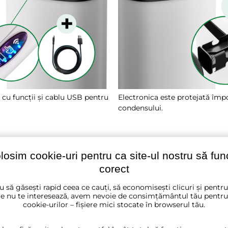
 cu funcții și cablu USB pentru
Electronica este protejată împ
condensului.
olosim cookie-uri pentru ca site-ul nostru să fu
ologia senzorilor
corect
u să găsești rapid ceea ce cauți, să economisești clicuri și pentr
e nu te interesează, avem nevoie de consimțământul tău pentru
cookie-urilor – fișiere mici stocate în browserul tău.