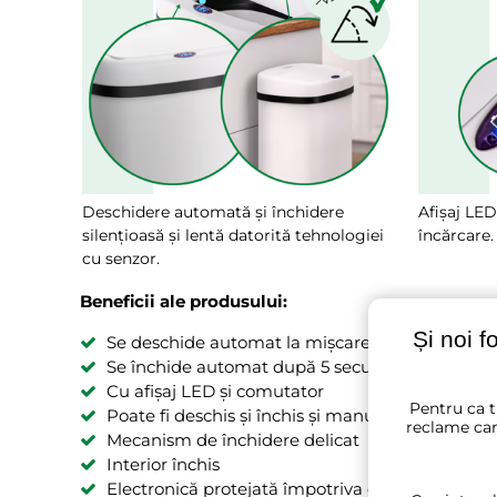
Deschidere automată și închidere
Afișaj LED
silențioasă și lentă datorită tehnologiei
încărcare.
cu senzor.
Beneficii ale produsului:
Și noi f
Se deschide automat la mișcarea mâinii cu tehn
Se închide automat după 5 secunde
Cu afișaj LED și comutator
Pentru ca t
Poate fi deschis și închis și manual
reclame car
Mecanism de închidere delicat
Interior închis
Electronică protejată împotriva condensului