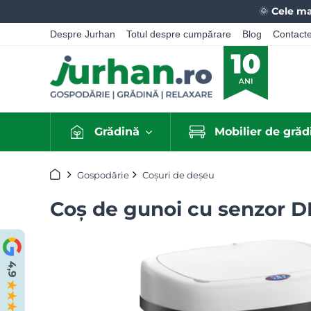
🌞
Cele ma
Despre Jurhan
Totul despre cumpărare
Blog
Contact
Grădină
Mobilier de grăd
Acasă
Gospodărie
Coșuri de deșeu
Coș de gunoi cu senzor DEU