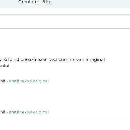
Greutate:
6 kg
tă și funcționează exact așa cum mi-am imaginat
ului
ehă
arată textul original
ehă
arată textul original