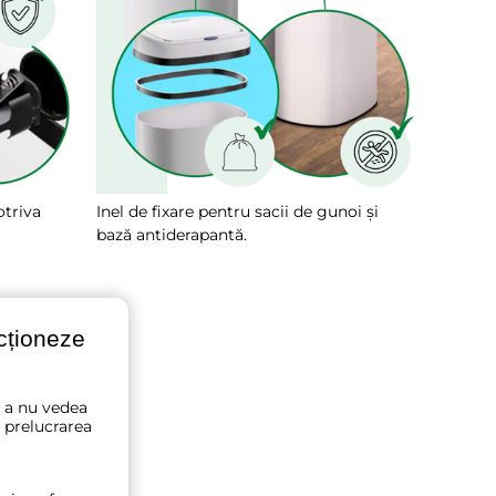
otriva
Inel de fixare pentru sacii de gunoi și
bază antiderapantă.
ncționeze
u a nu vedea
 prelucrarea