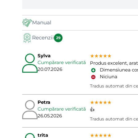
Manual
Recenzii
Manual
29
Sylva
★★★★★
★★★★★
★★★★★
Cumpărare verificată
Produs excelent, ara
20.07.2026
Dimensiunea coș
Niciuna
Tradus automat din c
Petra
★★★★★
★★★★★
★★★★★
Cumpărare verificată
👍
26.05.2026
Tradus automat din c
trita
★★★★★
★★★★★
★★★★★