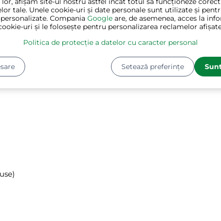
 lor, afișăm site-ul nostru astfel încât totul să funcționeze corec
lor tale. Unele cookie-uri și date personale sunt utilizate și pent
 personalizate. Compania
Google
are, de asemenea, acces la info
cookie-uri și le folosește pentru personalizarea reclamelor afișate
Politica de protecție a datelor cu caracter personal
sare
Setează preferințe
Sunt
luse)