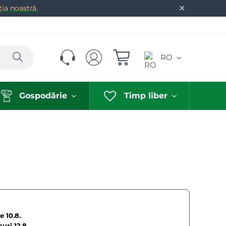
✕
ia noastră.
Caută
RO
Gospodărie
Timp liber
e 10.8.
curi
12.8.