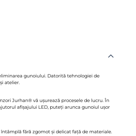
liminarea gunoiului. Datorită tehnologiei de
i atelier.
enzori Jurhan® vă ușurează procesele de lucru. În
utorul afișajului LED, puteți arunca gunoiul ușor
întâmplă fără zgomot și delicat față de materiale.