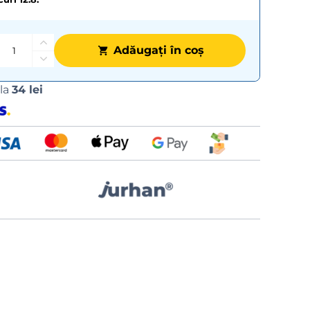
Adăugați în coș
Opțiuni
 la
34 lei
de
livrare