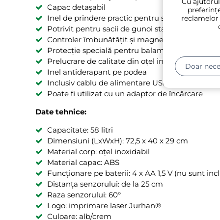
Cu ajutorul
Capac detașabil
preferințe
Inel de prindere practic pentru sacii de gunoi
reclamelor
Potrivit pentru sacii de gunoi standard
Controler îmbunătățit și magnet pe capac
Protecție specială pentru balamale
Prelucrare de calitate din oțel inoxidabil
Doar nece
Inel antiderapant pe podea
Inclusiv cablu de alimentare USB de 148 cm
Poate fi utilizat cu un adaptor de încărcare
Date tehnice:
Capacitate: 58 litri
Dimensiuni (LxWxH): 72,5 x 40 x 29 cm
Material corp: oțel inoxidabil
Material capac: ABS
Funcționare pe baterii: 4 x AA 1,5 V (nu sunt inc
Distanța senzorului: de la 25 cm
Raza senzorului: 60°
Logo: imprimare laser Jurhan®
Culoare: alb/crem