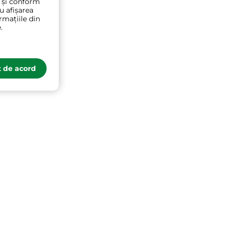
t și conform
ru afișarea
rmațiile din
.
 de acord