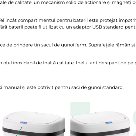
ale de calitate, un mecanism solid de acționare și magneți p
stfel încât compartimentul pentru baterii este protejat împot
ră baterii poate fi utilizat cu un adaptor USB standard pentr
ice de prindere țin sacul de gunoi ferm. Suprafețele rămân s
 oțel inoxidabil de înaltă calitate. Inelul antiderapant de pe
i manual și este potrivit pentru saci de gunoi standard.