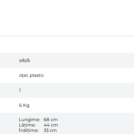
alb/ă
oțel, plastic
1
6
Kg
Lungime:
68 cm
Lățime:
44 cm
Înălțime:
33 cm