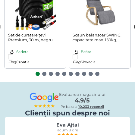
Set de curățare țevi
Scaun balansoar SWING,
Premium, 30 m, negru
capacitate max. 150kg,
67x115x91cm, gri
Sadeta
Beáta
Croația
Slovacia
Evaluarea magazinului
4.9/5
★★★★★
Pe baza a
10.233 recenzii
Clienții spun despre noi
Eva Ajtai
acum 8 ore
★★★★★
★★★★★
★★★★★