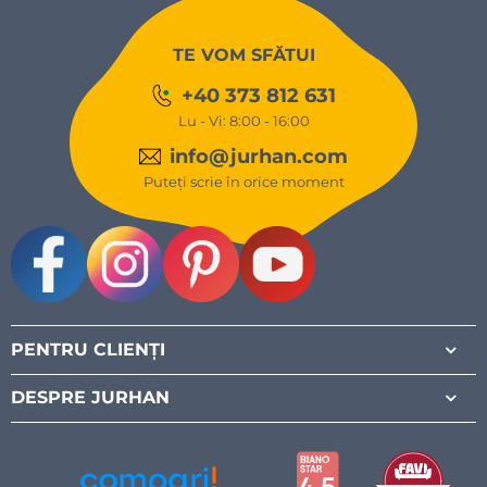
TE VOM SFĂTUI
+40 373 812 631
Lu - Vi: 8:00 - 16:00
info@jurhan.com
Puteți scrie în orice moment
Facebook
Instagram
Pinterest
Youtube
PENTRU CLIENȚI
DESPRE JURHAN