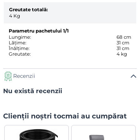
Greutate totală:
4
Kg
Parametru pachetului
1/1
Lungime:
68 cm
Lățime:
31 cm
Înălțime:
31 cm
Greutate:
4 kg
Recenzii
Nu există recenzii
Clienții noștri tocmai au cumpărat