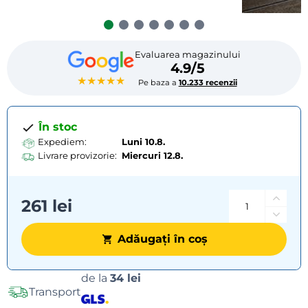
Evaluarea magazinului
4.9/5
★★★★★
Pe baza a
10.233 recenzii
În stoc
Expediem:
Luni 10.8.
Livrare provizorie:
Miercuri
12.8.
261 lei
Adăugați în coș
Opțiuni
de la
34 lei
Transport
de