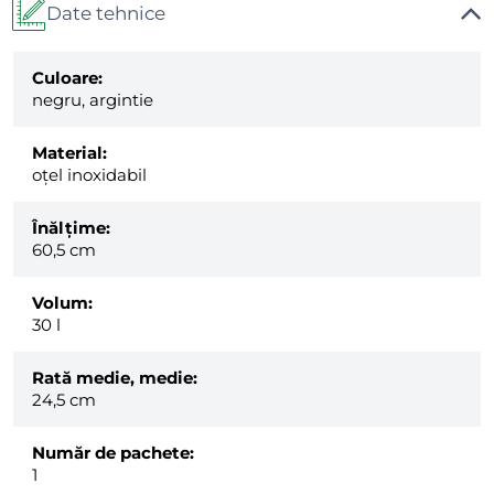
Date tehnice
Culoare:
negru, argintie
Material:
oțel inoxidabil
Înălțime:
60,5 cm
Volum:
30 l
Rată medie, medie:
24,5 cm
Număr de pachete:
1