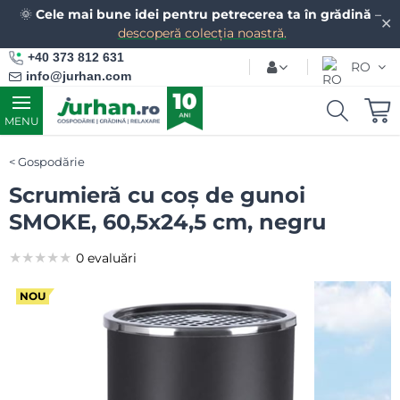
🌞
Cele mai bune idei pentru petrecerea ta în grădină
–
✕
descoperă colecția noastră.
+40 373 812 631
RO
info@jurhan.com
MENU
Gospodărie
Scrumieră cu coș de gunoi
SMOKE, 60,5x24,5 cm, negru
★★★★★
★★★★★
★★★★★
0 evaluări
NOU