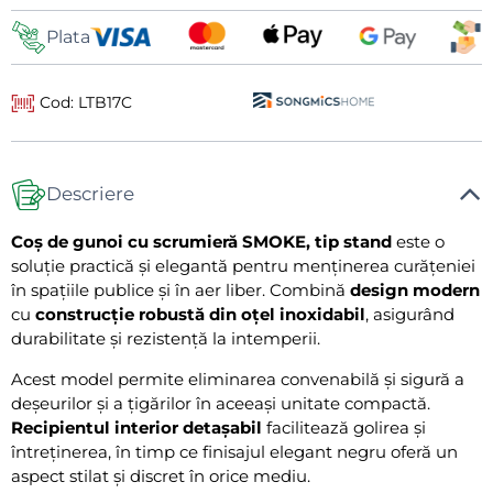
livrare
Plata
Cod: LTB17C
Descriere
Coș de gunoi cu scrumieră SMOKE, tip stand
este o
soluție practică și elegantă pentru menținerea curățeniei
în spațiile publice și în aer liber. Combină
design modern
cu
construcție robustă din oțel inoxidabil
, asigurând
durabilitate și rezistență la intemperii.
Acest model permite eliminarea convenabilă și sigură a
deșeurilor și a țigărilor în aceeași unitate compactă.
Recipientul interior detașabil
facilitează golirea și
întreținerea, în timp ce finisajul elegant negru oferă un
aspect stilat și discret în orice mediu.