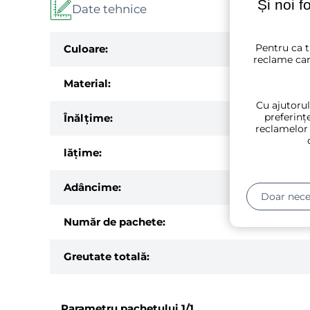
Și noi f
Date tehnice
Pentru ca t
Culoare:
reclame car
Material:
Cu ajutorul
preferințe
Înălțime:
reclamelor
lăţime:
Adâncime:
Doar nece
Număr de pachete:
Greutate totală:
Parametru pachetului
1/1