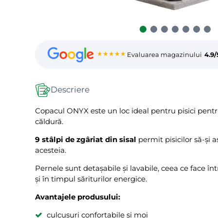
★★★★★
Evaluarea magazinului
4.9/
Descriere
Copacul ONYX este un loc ideal pentru pisici pentru
căldură.
9 stâlpi de zgâriat din sisal
permit pisicilor să-și 
acesteia.
Pernele sunt detașabile și lavabile, ceea ce face în
și în timpul săriturilor energice.
Avantajele produsului:
culcușuri confortabile și moi