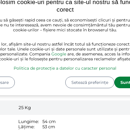
olosim cookie-uri pentru ca site-ul nostru să fu
corect
u să găsești rapid ceea ce cauți, să economisești clicuri și pentr
negru, gri
e nu te interesează, avem nevoie de consimțământul tău pentru
cookie-urilor – fișiere mici stocate în browserul tău.
lemn, textile
 lor, afișăm site-ul nostru astfel încât totul să funcționeze corec
lor tale. Unele cookie-uri și date personale sunt utilizate și pent
160 cm
 personalizate. Compania
Google
are, de asemenea, acces la info
cookie-uri și le folosește pentru personalizarea reclamelor afișate
50 cm
Politica de protecție a datelor cu caracter personal
50 cm
sare
Setează preferințe
Sunt
1
25
Kg
Lungime:
54 cm
Lățime:
53 cm