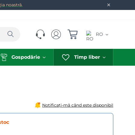
✕
ia noastră.
Caută
RO
Gospodărie
Timp liber
Notificați-mă când este disponibil
stoc