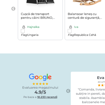
Cușcă de transport
Balansoar leneș cu
pentru câini BRUNO,
centură de siguranță,
97x90x72cm,
maro
argintiu/negru
Hajnalka
Iva
Ungaria
Republica Cehă
Eva 
acum
★★★★★
★★
★★
★★
Evaluarea magazinului
"Comanda, livrare
4.9/5
subțire in pereti, 
Pe baza a
10.233 recenzii
stabila. Asamblare
balcoanele mel