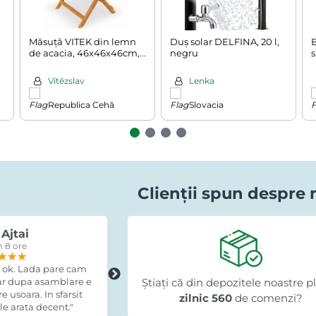
Măsuță VITEK din lemn
Duș solar DELFINA, 20 l,
B
de acacia, 46x46x46cm,
negru
s
maro
n
Vítězslav
Lenka
Republica Cehă
Slovacia
Clienții spun despre 
Ajtai
Romi Lazuran
 8 ore
acum 15 ore
★★★
★★★
★★★
★★★★★
★★★★★
★★★★★
 ok. Lada pare cam
"Recomand cu încredere, am fost foar
dar dupa asamblare e
Știați că din depozitele noastre p
mulțumit."
 usoara. In sfarsit
zilnic 560
de comenzi?
e arata decent."