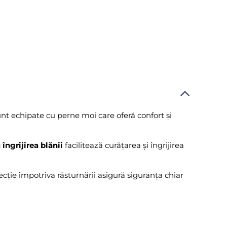
unt echipate cu perne moi care oferă confort și
îngrijirea blănii
facilitează curățarea și îngrijirea
ecție împotriva răsturnării asigură siguranța chiar