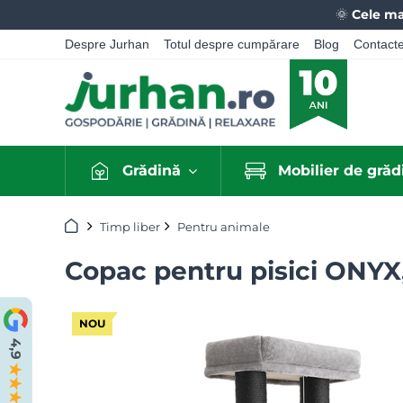
🌞
Cele ma
Despre Jurhan
Totul despre cumpărare
Blog
Contact
Grădină
Mobilier de grăd
Acasă
Timp liber
Pentru animale
Copac pentru pisici ONYX
NOU