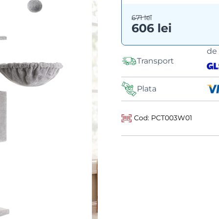
671 lei
606 lei
de
Transport
Plata
Cod: PCT003W01