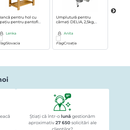
ancă pentru hol cu
Umplutură pentru
Dulap în
pațiu pentru pantofi
cârnați DELIA, 2,5kg,
SILKE, 
NINA, 50x33x46cm, maro
argintiu
atural
Lenka
Anita
Eva
Slovacia
Croația
Slov
noi
Iliuta Pologea
acum 1 zi
★★★★★
★★★★★
★★★★★
te
"Sunt foarte mulțumit."
"Coma
leacă
Știați că într-o
lună
gestionăm
aproximativ
27 650
solicitări ale
clienților?