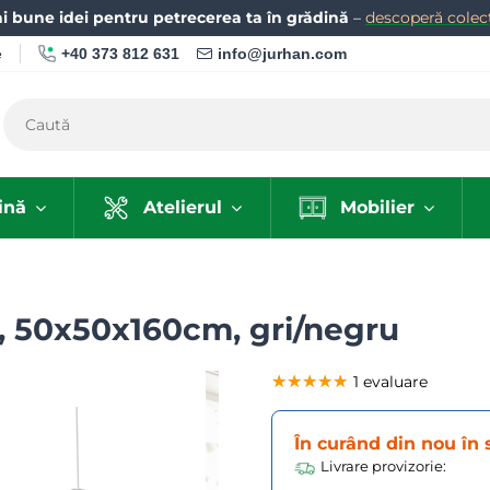
i bune idei pentru petrecerea ta în grădină
–
descoperă colecț
+40 373 812 631
info@jurhan.com
e
ină
Atelierul
Mobilier
, 50x50x160cm, gri/negru
★★★★★
★★★★★
★★★★★
1 evaluare
În curând din nou în 
Livrare provizorie: