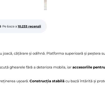
5
Pe baza a
10.233 recenzii
 joacă, cățărare și odihnă. Platforma superioară și peștera s
ascută ghearele fără a deteriora mobila, iar
accesoriile pentru 
treținerea ușoară.
Construcția stabilă
cu bază întărită și prot