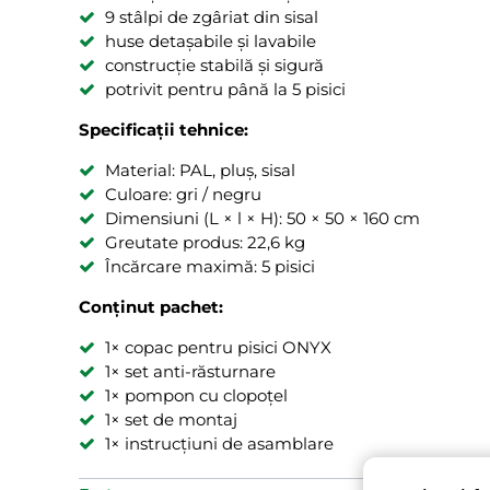
9 stâlpi de zgâriat din sisal
huse detașabile și lavabile
construcție stabilă și sigură
potrivit pentru până la 5 pisici
Specificații tehnice:
Material: PAL, pluș, sisal
Culoare: gri / negru
Dimensiuni (L × l × H): 50 × 50 × 160 cm
Greutate produs: 22,6 kg
Încărcare maximă: 5 pisici
Conținut pachet:
1× copac pentru pisici ONYX
1× set anti-răsturnare
1× pompon cu clopoțel
1× set de montaj
1× instrucțiuni de asamblare