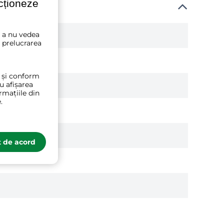
ncționeze
u a nu vedea
 prelucrarea
t și conform
ru afișarea
rmațiile din
.
 de acord