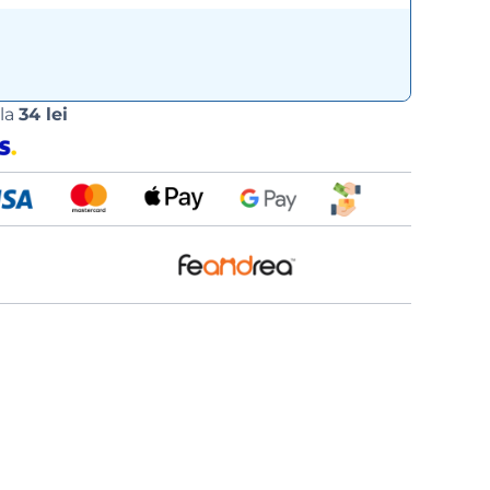
Opțiuni
 la
34 lei
de
livrare