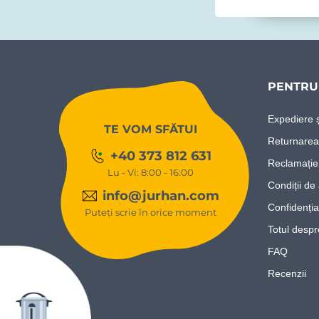
PENTRU 
Expediere ș
TE VOM SFĂTUI
Returnarea
+40 373 812 631
Reclamație
Lu - Vi: 8:00 - 16:00
Condiții de 
info@jurhan.com
Confidenția
Puteți scrie în orice moment
Totul desp
FAQ
Recenzii