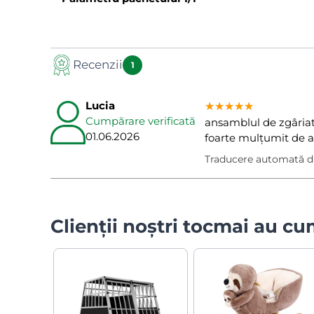
Recenzii
1
Lucia
★★★★★
★★★★★
★★★★★
Cumpărare verificată
ansamblul de zgâriat 
01.06.2026
foarte mulțumit de ac
Traducere automată d
Clienții noștri tocmai au c