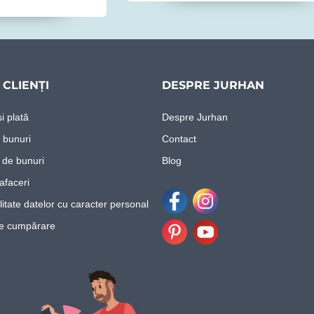
CLIENȚI
DESPRE JURHAN
i plată
Despre Jurhan
 bunuri
Contact
 de bunuri
Blog
afaceri
litate datelor cu caracter personal
Facebook
Instagram
re cumpărare
Pinterest
Youtube