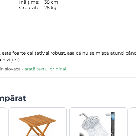
Înălțime:
38 cm
Greutate:
25 kg
este foarte calitativ și robust, așa că nu se mișcă atunci când
hiziție :)
in slovacă
arată textul original
umpărat