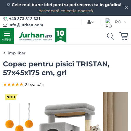
🌞
Cele mai bune idei pentru petrecerea ta în grădină
–
✕
descoperă colecția noastră.
+40 373 812 631
RO
info@jurhan.com
MENU
Timp liber
Copac pentru pisici TRISTAN,
57x45x175 cm, gri
★★★★★
★★★★★
★★★★★
2 evaluări
NOU