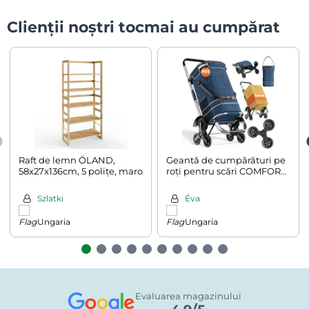
Clienții noștri tocmai au cumpărat
Raft de lemn ÖLAND,
Geantă de cumpărături pe
58x27x136cm, 5 polițe, maro
roți pentru scări COMFORT,
50L, albastru
Szlatki
Éva
Ungaria
Ungaria
Evaluarea magazinului