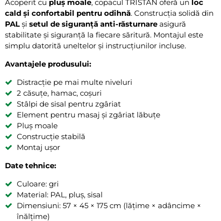
Acoperit cu
pluș moale
, copacul TRISTAN oferă un
loc
cald și confortabil pentru odihnă
. Construcția solidă din
PAL
și
setul de siguranță anti-răsturnare
asigură
stabilitate și siguranță la fiecare săritură. Montajul este
simplu datorită uneltelor și instrucțiunilor incluse.
Avantajele produsului:
Distracție pe mai multe niveluri
2 căsuțe, hamac, coșuri
Stâlpi de sisal pentru zgâriat
Element pentru masaj și zgâriat lăbuțe
Pluș moale
Construcție stabilă
Montaj ușor
Date tehnice:
Culoare: gri
Material: PAL, pluș, sisal
Dimensiuni: 57 × 45 × 175 cm (lățime × adâncime ×
înălțime)