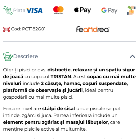
livrare
Plata
Cod: PCT182G01
Descriere
Oferiți pisicilor dvs.
distracție, relaxare și un spațiu sigur
de joacă
cu copacul
TRISTAN
. Acest
copac cu mai multe
niveluri
include
2 căsuțe, hamac, coșuri suspendate,
platformă de observație și jucării
, ideal pentru
gospodării cu mai multe pisici.
Fiecare nivel are
stâlpi de sisal
unde pisicile se pot
întinde, zgârci și juca. Partea inferioară include un
element pentru zgâriat și masajul lăbuțelor
, care
menține pisicile active și mulțumite.