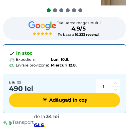
Evaluarea magazinului
4.9/5
★★★★★
Pe baza a
10.233 recenzii
În stoc
Expediem:
Luni 10.8.
Livrare provizorie:
Miercuri
12.8.
616 lei
490 lei
Adăugați în coș
Opțiuni
de la
34 lei
Transport
de