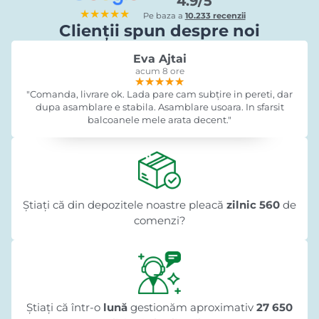
4.9/5
★★★★★
Pe baza a
10.233 recenzii
Clienții spun despre noi
Eva Ajtai
acum 8 ore
★★★★★
★★★★★
★★★★★
"Comanda, livrare ok. Lada pare cam subțire in pereti, dar
dupa asamblare e stabila. Asamblare usoara. In sfarsit
balcoanele mele arata decent."
Știați că din depozitele noastre pleacă
zilnic 560
de
comenzi?
Știați că într-o
lună
gestionăm aproximativ
27 650