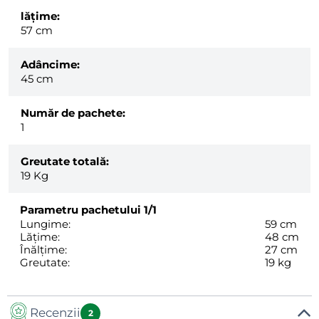
lăţime:
57 cm
Adâncime:
45 cm
Număr de pachete:
1
Greutate totală:
19
Kg
Parametru pachetului
1/1
Lungime:
59 cm
Lățime:
48 cm
Înălțime:
27 cm
Greutate:
19 kg
Recenzii
2