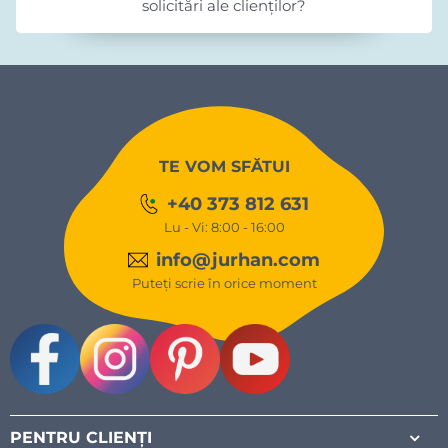
solicitări ale clienților?
TE VOM SFĂTUI
+40 373 812 631
Lu - Vi: 8:00 - 16:00
info@jurhan.com
Puteți scrie în orice moment
Facebook
Instagram
Pinterest
Youtube
PENTRU CLIENȚI