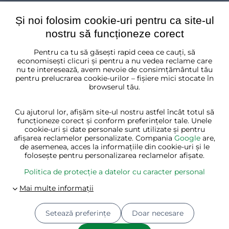
Și noi folosim cookie-uri pentru ca site-ul
nostru să funcționeze corect
Pentru ca tu să găsești rapid ceea ce cauți, să
România
economisești clicuri și pentru a nu vedea reclame care
nu te interesează, avem nevoie de consimțământul tău
pentru prelucrarea cookie-urilor – fișiere mici stocate în
browserul tău.
Cu ajutorul lor, afișăm site-ul nostru astfel încât totul să
funcționeze corect și conform preferințelor tale. Unele
cookie-uri și date personale sunt utilizate și pentru
afișarea reclamelor personalizate. Compania
Google
are,
de asemenea, acces la informațiile din cookie-uri și le
folosește pentru personalizarea reclamelor afișate.
Politica de protecție a datelor cu caracter personal
Setează preferințe
Doar necesare
© 2026
Jurhan.ro 💚 | Toate drepturile rezervate