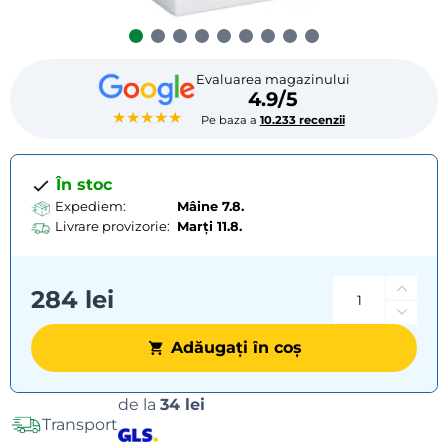
Evaluarea magazinului
4.9/5
★★★★★
Pe baza a
10.233 recenzii
În stoc
Expediem:
Mâine 7.8.
Livrare provizorie:
Marți
11.8.
284 lei
Adăugați în coș
Opțiuni
de la
34 lei
Transport
de