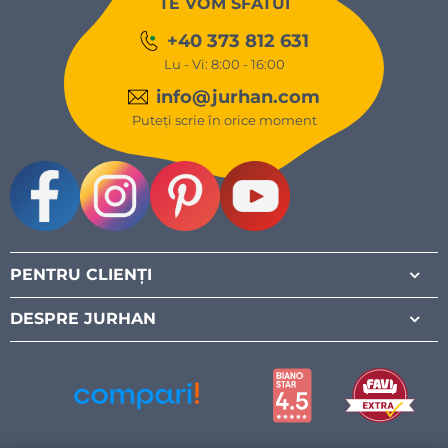
TE VOM SFĂTUI
+40 373 812 631
Lu - Vi: 8:00 - 16:00
info@jurhan.com
Puteți scrie în orice moment
Facebook
Instagram
Pinterest
Youtube
PENTRU CLIENȚI
DESPRE JURHAN