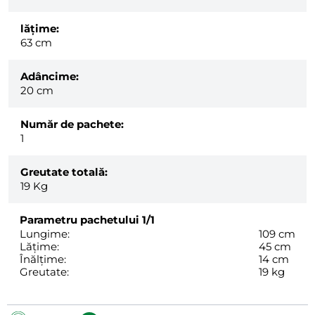
lăţime:
63 cm
Adâncime:
20 cm
Număr de pachete:
1
Greutate totală:
19
Kg
Parametru pachetului
1/1
Lungime:
109 cm
Lățime:
45 cm
Înălțime:
14 cm
Greutate:
19 kg