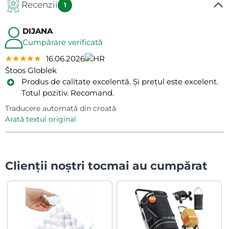
Recenzii
1
DIJANA
Cumpărare verificată
★★★★★
★★★★★
★★★★★
16.06.2026
Štoos Globlek
Produs de calitate excelentă. Și prețul este excelent.
Totul pozitiv. Recomand.
Traducere automată din croată
arată textul original
Clienții noștri tocmai au cumpărat