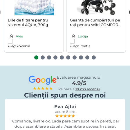
Bile de filtrare pentru
Geantă de cumpărături pe
sistemul AQUA, 700g
roți pentru scări COMFORT,
50L, negru
Aleš
Lucija
Slovenia
Croația
Evaluarea magazinului
4.9/5
★★★★★
Pe baza a
10.233 recenzii
Clienții spun despre noi
Eva Ajtai
acum 8 ore
★★★★★
★★★★★
★★★★★
"Comanda, livrare ok. Lada pare cam subțire in pereti, dar
dupa asamblare e stabila. Asamblare usoara. In sfarsit