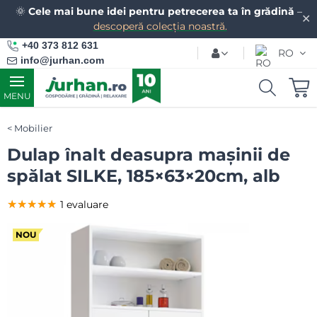
🌞
Cele mai bune idei pentru petrecerea ta în grădină
–
✕
descoperă colecția noastră.
+40 373 812 631
RO
info@jurhan.com
MENU
Mobilier
Dulap înalt deasupra mașinii de
spălat SILKE, 185×63×20cm, alb
★★★★★
★★★★★
★★★★★
1 evaluare
NOU