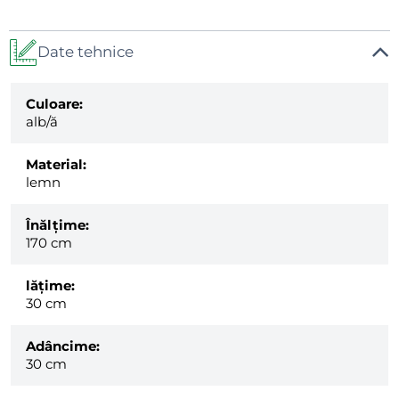
Date tehnice
Culoare:
alb/ă
Material:
lemn
Înălțime:
170 cm
lăţime:
30 cm
Adâncime:
30 cm