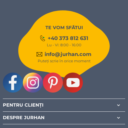
TE VOM SFĂTUI
+40 373 812 631
Lu - Vi: 8:00 - 16:00
info@jurhan.com
Puteți scrie în orice moment
Facebook
Instagram
Pinterest
Youtube
PENTRU CLIENȚI
DESPRE JURHAN