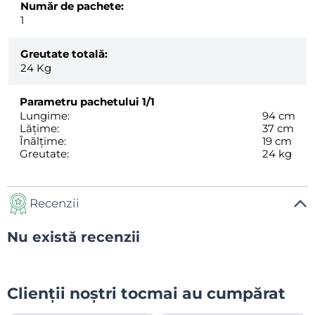
Număr de pachete:
1
Greutate totală:
24
Kg
Parametru pachetului
1/1
Lungime:
94 cm
Lățime:
37 cm
Înălțime:
19 cm
Greutate:
24 kg
Recenzii
Nu există recenzii
Clienții noștri tocmai au cumpărat