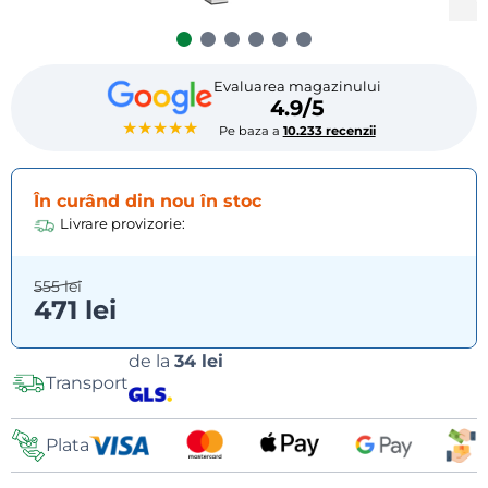
Evaluarea magazinului
4.9/5
★★★★★
Pe baza a
10.233 recenzii
În curând din nou în stoc
Livrare provizorie:
555 lei
471 lei
Opțiuni
de la
34 lei
Transport
de
livrare
Plata