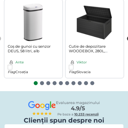
Coș de gunoi cu senzor
Cutie de depozitare
DEUS, 58 litri, alb
WOODEBOX, 280L,
120x46x57cm, antracit
Ante
Viktor
Croația
Slovacia
Evaluarea magazinului
4.9/5
★★★★★
Pe baza a
10.233 recenzii
Clienții spun despre noi