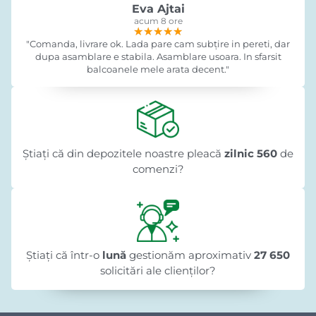
Eva Ajtai
acum 8 ore
★★★★★
★★★★★
★★★★★
"Comanda, livrare ok. Lada pare cam subțire in pereti, dar
dupa asamblare e stabila. Asamblare usoara. In sfarsit
balcoanele mele arata decent."
Știați că din depozitele noastre pleacă
zilnic 560
de
comenzi?
Știați că într-o
lună
gestionăm aproximativ
27 650
solicitări ale clienților?