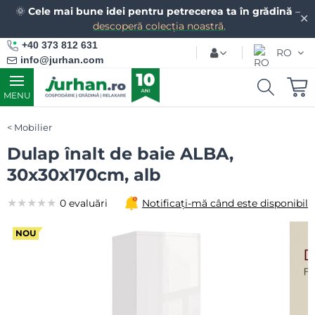
🌞
Cele mai bune idei pentru petrecerea ta în grădină
–
✕
descoperă colecția noastră.
+40 373 812 631
RO
info@jurhan.com
MENU
Mobilier
Dulap înalt de baie ALBA,
30x30x170cm, alb
★★★★★
★★★★★
★★★★★
0 evaluări
Notificați-mă când este disponibil
NOU