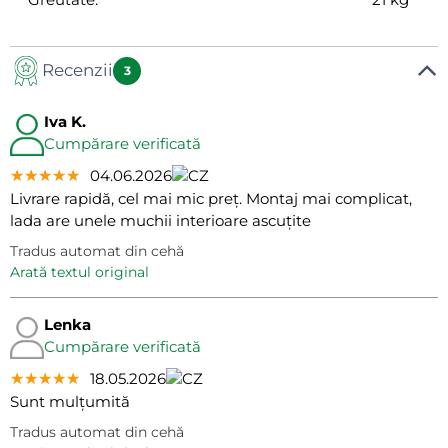
Recenzii
3
Iva K.
Cumpărare verificată
★★★★★
★★★★★
★★★★★
04.06.2026
Livrare rapidă, cel mai mic preț. Montaj mai complicat,
lada are unele muchii interioare ascuțite
Tradus automat din cehă
arată textul original
Lenka
Cumpărare verificată
★★★★★
★★★★★
★★★★★
18.05.2026
Sunt mulțumită
Tradus automat din cehă