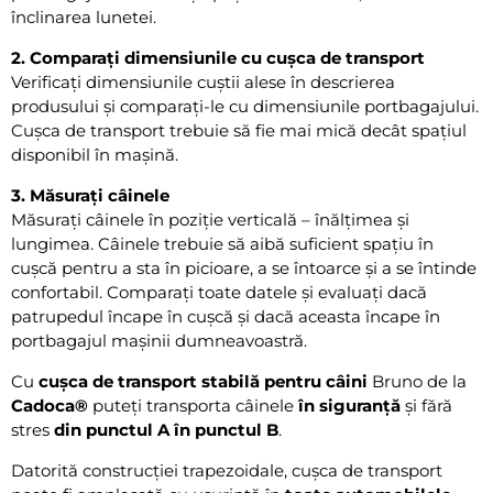
înclinarea lunetei.
2. Comparați dimensiunile cu cușca de transport
Verificați dimensiunile cuștii alese în descrierea
produsului și comparați-le cu dimensiunile portbagajului.
Cușca de transport trebuie să fie mai mică decât spațiul
disponibil în mașină.
3. Măsurați câinele
Măsurați câinele în poziție verticală – înălțimea și
lungimea. Câinele trebuie să aibă suficient spațiu în
cușcă pentru a sta în picioare, a se întoarce și a se întinde
confortabil. Comparați toate datele și evaluați dacă
patrupedul încape în cușcă și dacă aceasta încape în
portbagajul mașinii dumneavoastră.
Cu
cușca de transport stabilă pentru câini
Bruno de la
Cadoca®
puteți transporta câinele
în siguranță
și fără
stres
din punctul A în punctul B
.
Datorită construcției trapezoidale, cușca de transport