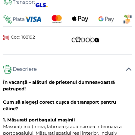
Transport
de
livrare
Plata
Cod: 108192
Descriere
În vacanță – alături de prietenul dumneavoastră
patruped!
Cum să alegeți corect cușca de transport pentru
câine?
1. Măsurați portbagajul mașinii
Măsurați înălțimea, lățimea și adâncimea interioară a
portbagajului. Măsurați spațiul real interior, inclusiv