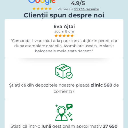
4.9/5
★★★★★
Pe baza a
10.233 recenzii
Clienții spun despre noi
Eva Ajtai
acum 8 ore
★★★★★
★★★★★
★★★★★
"Comanda, livrare ok. Lada pare cam subțire in pereti, dar
dupa asamblare e stabila. Asamblare usoara. In sfarsit
balcoanele mele arata decent."
Știați că din depozitele noastre pleacă
zilnic 560
de
comenzi?
Știați că într-o
lună
gestionăm aproximativ
27 650