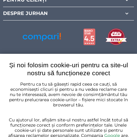
DESPRE JURHAN
Și noi folosim cookie-uri pentru ca site-ul
nostru să funcționeze corect
Pentru ca tu să găsești rapid ceea ce cauți, să
România
economisești clicuri și pentru a nu vedea reclame care
nu te interesează, avem nevoie de consimțământul tău
pentru prelucrarea cookie-urilor – fișiere mici stocate în
browserul tău.
Cu ajutorul lor, afișăm site-ul nostru astfel încât totul să
funcționeze corect și conform preferințelor tale. Unele
cookie-uri și date personale sunt utilizate și pentru
afișarea reclamelor personalizate. Compania
Google
are,