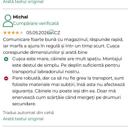
arată textul original
Michal
Cumpărare verificată
★★★★★
★★★★★
★★★★★
05.05.2026
Comunicare foarte bună cu magazinul, răspunde rapid,
iar marfa a ajuns în regulă și într-un timp scurt. Cușca
corespunde dimensiunilor și arată bine
Cușca este mare, câinele are mult spațiu. Montajul
este destul de simplu. Pe deplin suficientă pentru
transportul labradorului nostru.
Pare robustă, dar ca să nu fie grea la transport, sunt
folosite materiale mai subțiri, însă asta nu afectează
siguranța. Câinele nu poate ieși din ea. Doar mă
enervează cum scârțâie când mergeți pe drumuri
secundare.
Tradus automat din cehă
arată textul original