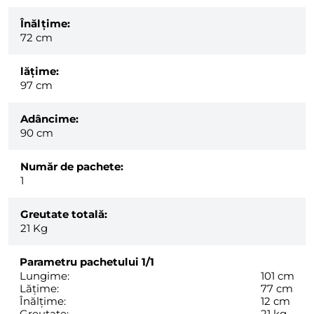
Înălțime:
72 cm
lăţime:
97 cm
Adâncime:
90 cm
Număr de pachete:
1
Greutate totală:
21
Kg
Parametru pachetului
1/1
Lungime:
101 cm
Lățime:
77 cm
Înălțime:
12 cm
Greutate:
21 kg