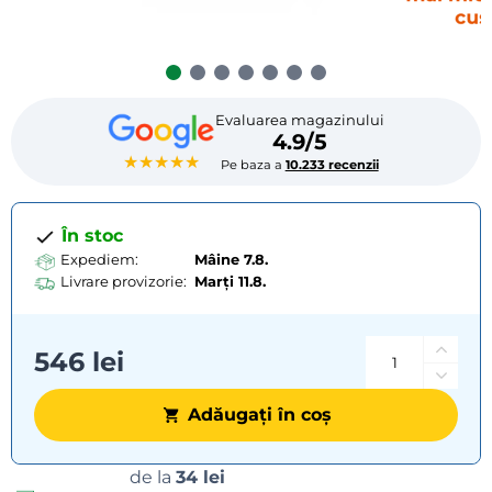
Evaluarea magazinului
4.9/5
★★★★★
Pe baza a
10.233 recenzii
În stoc
Expediem:
Mâine 7.8.
Livrare provizorie:
Marți
11.8.
546 lei
Adăugați în coș
Opțiuni
de la
34 lei