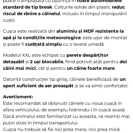
poate fi amplasată cu ușurință în
toate automobilele
standard de tip break
. Colțurile solide din plastic
reduc
riscul de rănire a câinelui
, inclusiv în timpul manipulării
cuștii.
Cușca este realizată din
aluminiu și MDF rezistente la
apă și la condițiile meteorologice
, este ușor de montat
și poate fi
curățată simplu
cu o lavetă umedă.
Modelul XXL este echipat cu
perete despărțitor
detașabil
și
2 uși blocabile
, fiind potrivit atât pentru
doi
câini mai mici
, cât și pentru
un câine foarte mare
.
Datorită construcției tip grilaj, câinele beneficiază de
un
aport suficient de aer proaspăt
și se va simți confortabil.
Avertisment:
Este recomandat să obișnuiți câinele cu noua cușcă în
afara vehiculului, de exemplu hrănindu-l în cușcă acasă.
Dacă animalul este familiarizat cu aceasta, va resimți mai
puțin stres în timpul transportului.
Cușca nu trebuie să fie nici prea mare, nici prea mică.