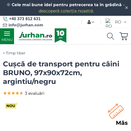
🌞
Cele mai bune idei pentru petrecerea ta în grădină
–
✕
descoperă colecția noastră.
+40 373 812 631
RO
info@jurhan.com
MENU
Timp liber
Cușcă de transport pentru câini
BRUNO, 97x90x72cm,
argintiu/negru
★★★★★
★★★★★
★★★★★
3 evaluări
NOU