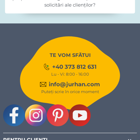
solicitări ale clienților?
TE VOM SFĂTUI
+40 373 812 631
Lu - Vi: 8:00 - 16:00
info@jurhan.com
Puteți scrie în orice moment
Facebook
Instagram
Pinterest
Youtube
PENTRU CLIENȚI