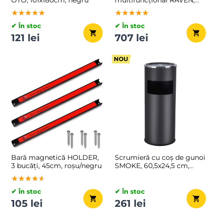
40x80x90 cm, negru
★★★★★
★★★★★
★★★★★
★★★★★
★★★★★
★★★★★
✔ În stoc
✔ În stoc
121 lei
707 lei
NOU
Bară magnetică HOLDER,
Scrumieră cu coș de gunoi
3 bucăți, 45cm, roșu/negru
SMOKE, 60,5x24,5 cm,
negru
★★★★★
★★★★★
★★★★★
✔ În stoc
✔ În stoc
105 lei
261 lei