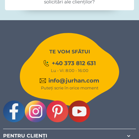
solicitări ale clienților?
TE VOM SFĂTUI
+40 373 812 631
Lu - Vi: 8:00 - 16:00
info@jurhan.com
Puteți scrie în orice moment
Facebook
Instagram
Pinterest
Youtube
PENTRU CLIENȚI