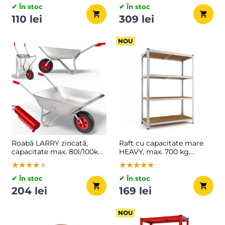
✔ În stoc
✔ În stoc
110 lei
309 lei
NOU
Roabă LARRY zincată,
Raft cu capacitate mare
capacitate max. 80l/100kg,
HEAVY, max. 700 kg,
argintiu/negru
90x40x160cm, argintiu
★★★★★
★★★★★
★★★★★
★★★★★
★★★★★
★★★★★
✔ În stoc
✔ În stoc
204 lei
169 lei
NOU