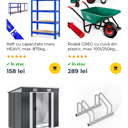
Raft cu capacitate mare
Roabă GREG cu cuvă din
HEAVY, max. 875kg,
plastic, max. 100l/250kg,
90x40x180cm, albastru
verde/negru
★★★★★
★★★★★
★★★★★
★★★★★
★★★★★
★★★★★
✔ În stoc
✔ În stoc
158 lei
289 lei