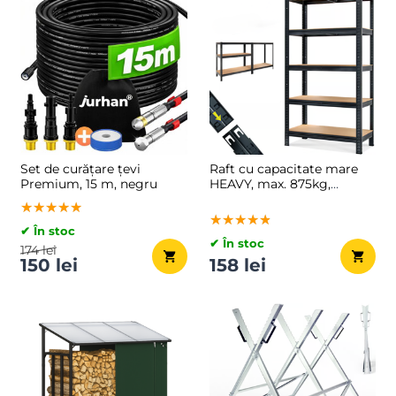
Set de curățare țevi
Raft cu capacitate mare
Premium, 15 m, negru
HEAVY, max. 875kg,
90x40x180cm, negru
★★★★★
★★★★★
★★★★★
★★★★★
★★★★★
★★★★★
✔ În stoc
✔ În stoc
174 lei
150 lei
158 lei