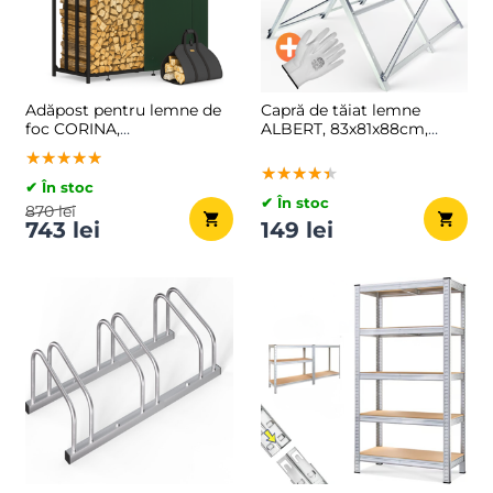
Adăpost pentru lemne de
Capră de tăiat lemne
foc CORINA,
ALBERT, 83x81x88cm,
198x163x70cm,
argintiu
★★★★★
★★★★★
★★★★★
antracit/verde
★★★★★
★★★★★
★★★★★
✔ În stoc
✔ În stoc
870 lei
743 lei
149 lei