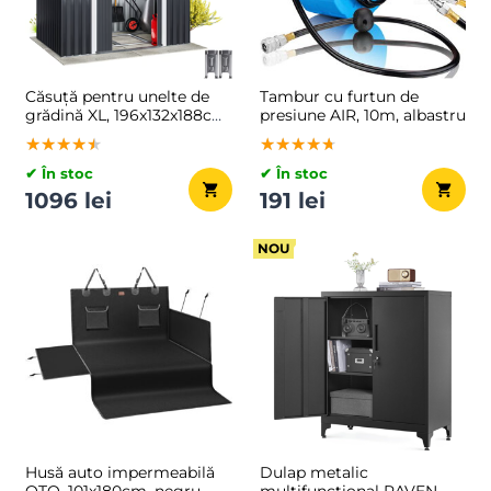
Căsuță pentru unelte de
Tambur cu furtun de
grădină XL, 196x132x188cm,
presiune AIR, 10m, albastru
antracit
★★★★★
★★★★★
★★★★★
★★★★★
★★★★★
★★★★★
✔ În stoc
✔ În stoc
1096 lei
191 lei
NOU
Husă auto impermeabilă
Dulap metalic
OTO, 101x180cm, negru
multifuncțional RAVEN,