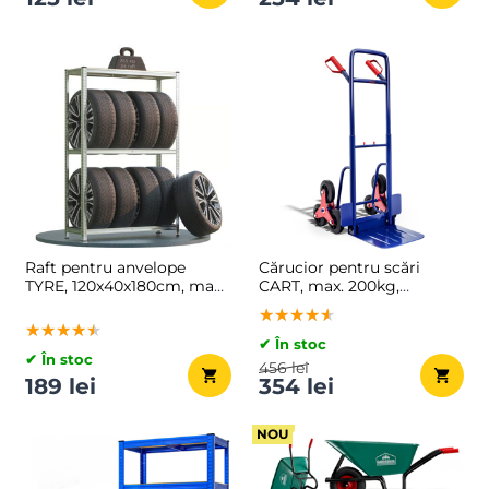
Raft pentru anvelope
Cărucior pentru scări
TYRE, 120x40x180cm, max.
CART, max. 200kg,
795kg, argintie/deschis
albastru
★★★★★
★★★★★
★★★★★
maro
★★★★★
★★★★★
★★★★★
✔ În stoc
✔ În stoc
456 lei
189 lei
354 lei
NOU