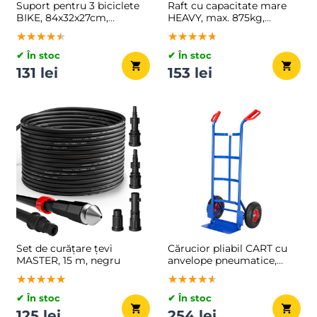
Suport pentru 3 biciclete
Raft cu capacitate mare
BIKE, 84x32x27cm,
HEAVY, max. 875kg,
argintiu
90x40x180cm, argintiu
★★★★★
★★★★★
★★★★★
★★★★★
★★★★★
★★★★★
✔ În stoc
✔ În stoc
131 lei
153 lei
Set de curățare țevi
Cărucior pliabil CART cu
MASTER, 15 m, negru
anvelope pneumatice,
max. 200kg, albastru
★★★★★
★★★★★
★★★★★
★★★★★
★★★★★
★★★★★
✔ În stoc
✔ În stoc
125 lei
254 lei