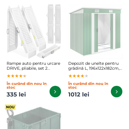
Rampe auto pentru urcare
Depozit de unelte pentru
DRIVE, pliabile, set 2
grădină L, 196x122x182cm,
bucăți, max. 400kg,
verde
★★★★★
★★★★★
★★★★★
★★★★★
★★★★★
★★★★★
160cm, argintie
În curând din nou în
În curând din nou în
stoc
stoc
335 lei
1012 lei
NOU