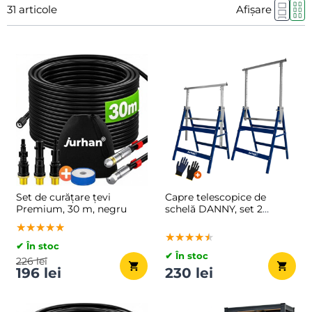
31
articole
Afișare
Set de curățare țevi
Capre telescopice de
Premium, 30 m, negru
schelă DANNY, set 2
bucăți, max. 200 kg,
★★★★★
★★★★★
★★★★★
69x57x81-130cm,
★★★★★
★★★★★
★★★★★
argintiu/albastru
✔ În stoc
✔ În stoc
226 lei
196 lei
230 lei