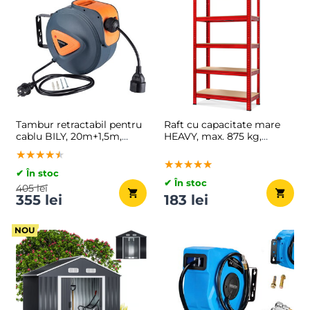
Tambur retractabil pentru
Raft cu capacitate mare
cablu BILY, 20m+1,5m,
HEAVY, max. 875 kg,
gri/portocaliu
90×40×180 cm, roșu
★★★★★
★★★★★
★★★★★
★★★★★
★★★★★
★★★★★
✔ În stoc
✔ În stoc
405 lei
355 lei
183 lei
NOU