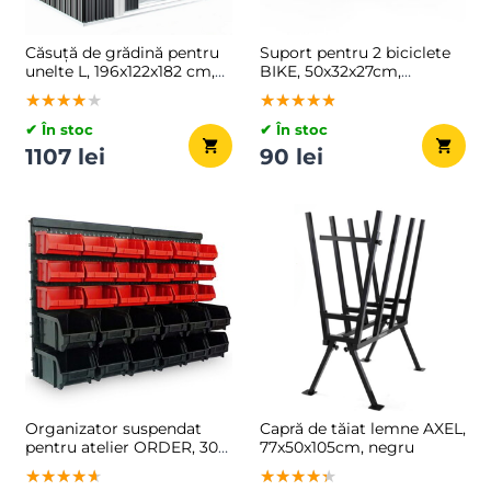
Căsuță de grădină pentru
Suport pentru 2 biciclete
unelte L, 196x122x182 cm,
BIKE, 50x32x27cm,
antracit
argintiu
★★★★★
★★★★★
★★★★★
★★★★★
★★★★★
★★★★★
✔ În stoc
✔ În stoc
1107 lei
90 lei
Organizator suspendat
Capră de tăiat lemne AXEL,
pentru atelier ORDER, 30
77x50x105cm, negru
de cutii, 64x2x38cm,
★★★★★
★★★★★
★★★★★
★★★★★
★★★★★
★★★★★
roșu/negru