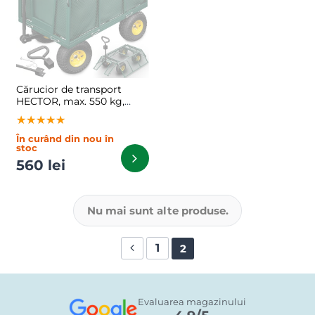
Cărucior de transport
HECTOR, max. 550 kg,
110x75x52 cm, verde
★★★★★
★★★★★
★★★★★
În curând din nou în
stoc
560 lei
Nu mai sunt alte produse.
1
2
Evaluarea magazinului