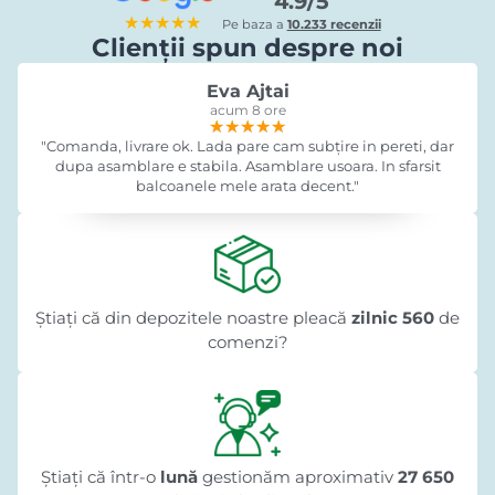
4.9/5
★★★★★
Pe baza a
10.233 recenzii
Clienții spun despre noi
Eva Ajtai
acum 8 ore
★★★★★
★★★★★
★★★★★
"Comanda, livrare ok. Lada pare cam subțire in pereti, dar
dupa asamblare e stabila. Asamblare usoara. In sfarsit
balcoanele mele arata decent."
Știați că din depozitele noastre pleacă
zilnic 560
de
comenzi?
Știați că într-o
lună
gestionăm aproximativ
27 650