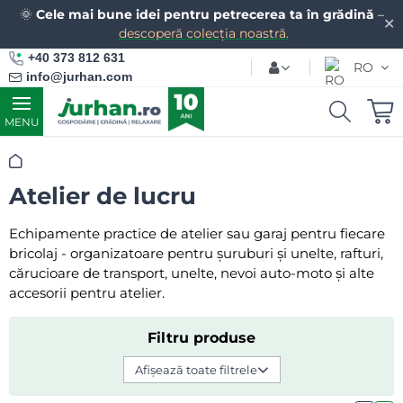
🌞
Cele mai bune idei pentru petrecerea ta în grădină
–
✕
descoperă colecția noastră.
+40 373 812 631
RO
info@jurhan.com
MENU
Acasă
Atelier de lucru
Echipamente practice de atelier sau garaj pentru fiecare
bricolaj - organizatoare pentru șuruburi și unelte, rafturi,
cărucioare de transport, unelte, nevoi auto-moto și alte
accesorii pentru atelier.
Filtru produse
Afișează toate filtrele