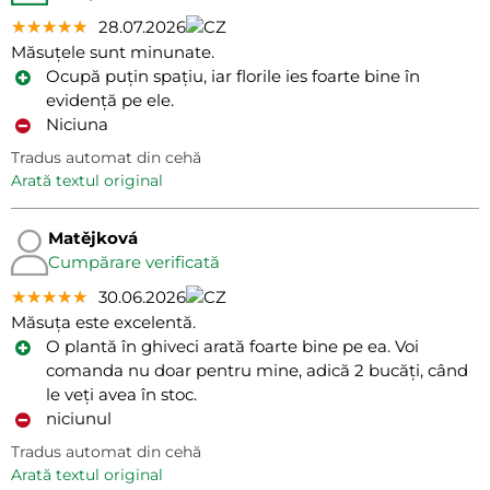
★★★★★
★★★★★
★★★★★
28.07.2026
Măsuțele sunt minunate.
Ocupă puțin spațiu, iar florile ies foarte bine în
evidență pe ele.
Niciuna
Tradus automat din cehă
arată textul original
Matějková
Cumpărare verificată
★★★★★
★★★★★
★★★★★
30.06.2026
Măsuța este excelentă.
O plantă în ghiveci arată foarte bine pe ea. Voi
comanda nu doar pentru mine, adică 2 bucăți, când
le veți avea în stoc.
niciunul
Tradus automat din cehă
arată textul original