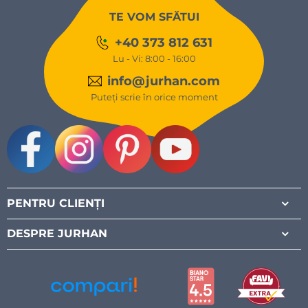
TE VOM SFĂTUI
+40 373 812 631
Lu - Vi: 8:00 - 16:00
info@jurhan.com
Puteți scrie în orice moment
Facebook
Instagram
Pinterest
Youtube
PENTRU CLIENȚI
DESPRE JURHAN