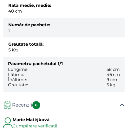
Rată medie, medie:
40 cm
Număr de pachete:
1
Greutate totală:
5
Kg
Parametru pachetului
1/1
Lungime:
58 cm
Lățime:
46 cm
Înălțime:
9 cm
Greutate:
5 kg
Recenzii
6
Marie Matějková
Cumpărare verificată