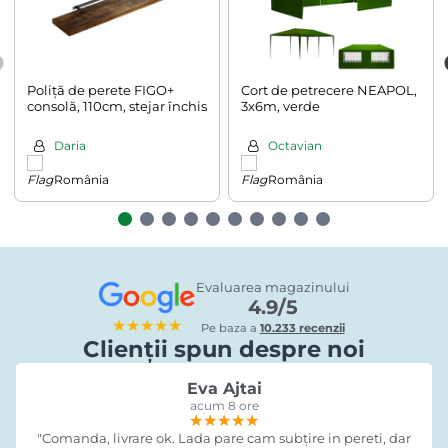
Poliță de perete FIGO+
Cort de petrecere NEAPOL,
consolă, 110cm, stejar închis
3x6m, verde
Daria
Octavian
România
România
Evaluarea magazinului
4.9/5
★★★★★
Pe baza a
10.233 recenzii
Clienții spun despre noi
Eva Ajtai
acum 8 ore
★★★★★
★★★★★
★★★★★
"Comanda, livrare ok. Lada pare cam subțire in pereti, dar