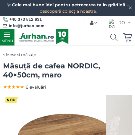
🌞
Cele mai bune idei pentru petrecerea ta în grădină
–
✕
descoperă colecția noastră.
+40 373 812 631
RO
info@jurhan.com
MENU
Mese și măsuțe
Măsuță de cafea NORDIC,
40×50cm, maro
★★★★★
★★★★★
★★★★★
6 evaluări
NOU