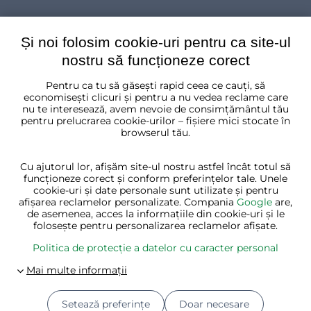
Și noi folosim cookie-uri pentru ca site-ul
nostru să funcționeze corect
Pentru ca tu să găsești rapid ceea ce cauți, să
România
economisești clicuri și pentru a nu vedea reclame care
nu te interesează, avem nevoie de consimțământul tău
pentru prelucrarea cookie-urilor – fișiere mici stocate în
browserul tău.
Cu ajutorul lor, afișăm site-ul nostru astfel încât totul să
funcționeze corect și conform preferințelor tale. Unele
cookie-uri și date personale sunt utilizate și pentru
afișarea reclamelor personalizate. Compania
Google
are,
de asemenea, acces la informațiile din cookie-uri și le
folosește pentru personalizarea reclamelor afișate.
Politica de protecție a datelor cu caracter personal
Setează preferințe
Doar necesare