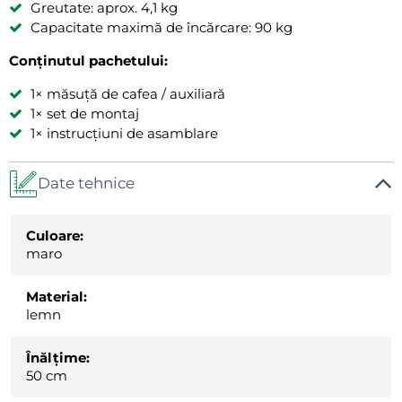
Greutate: aprox. 4,1 kg
Capacitate maximă de încărcare: 90 kg
Conținutul pachetului:
1× măsuță de cafea / auxiliară
1× set de montaj
1× instrucțiuni de asamblare
Date tehnice
Culoare:
maro
Material:
lemn
Înălțime:
50 cm