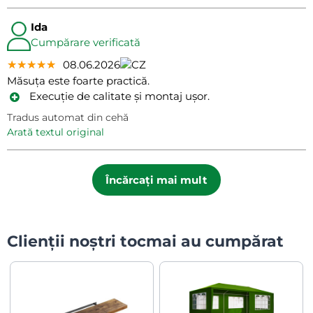
Ida
Cumpărare verificată
★★★★★
★★★★★
★★★★★
08.06.2026
Măsuța este foarte practică.
Execuție de calitate și montaj ușor.
Tradus automat din cehă
arată textul original
Încărcați mai mult
Clienții noștri tocmai au cumpărat