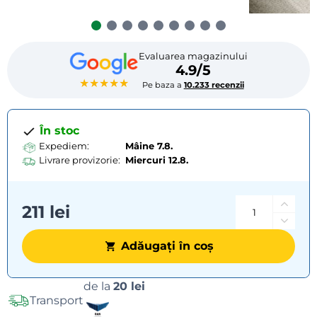
Evaluarea magazinului
4.9/5
★★★★★
Pe baza a
10.233 recenzii
În stoc
Expediem:
Mâine 7.8.
Livrare provizorie:
Miercuri
12.8.
211 lei
Adăugați în coș
Opțiuni
de la
20 lei
Transport
de