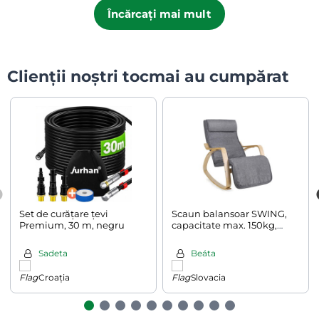
Încărcați mai mult
Clienții noștri tocmai au cumpărat
Set de curățare țevi
Scaun balansoar SWING,
Premium, 30 m, negru
capacitate max. 150kg,
67x115x91cm, gri
Sadeta
Beáta
Croația
Slovacia