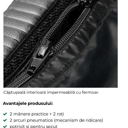
Căptușeală interioară impermeabilă cu fermoar.
Avantajele produsului:
2 mânere practice + 2 roți
2 arcuri pneumatice (mecanism de ridicare)
potrivit și pentru șezut