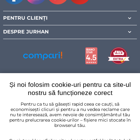
Facebook
Instagram
Pinterest
Youtube
PENTRU CLIENȚI
DESPRE JURHAN
Și noi folosim cookie-uri pentru ca site-ul
nostru să funcționeze corect
Pentru ca tu să găsești rapid ceea ce cauți, să
România
economisești clicuri și pentru a nu vedea reclame care
nu te interesează, avem nevoie de consimțământul tău
pentru prelucrarea cookie-urilor – fișiere mici stocate în
browserul tău.