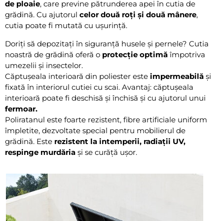
de ploaie
, care previne pătrunderea apei în cutia de
grădină. Cu ajutorul
celor două roți și două mânere
,
cutia poate fi mutată cu ușurință.
Doriți să depozitați în siguranță husele și pernele? Cutia
noastră de grădină oferă o
protecție optimă
împotriva
umezelii și insectelor.
Căptușeala interioară din poliester este
impermeabilă
și
fixată în interiorul cutiei cu scai. Avantaj: căptușeala
interioară poate fi deschisă și închisă și cu ajutorul unui
fermoar.
Poliratanul este foarte rezistent, fibre artificiale uniform
împletite, dezvoltate special pentru mobilierul de
grădină. Este
rezistent la intemperii, radiații UV,
respinge murdăria
și se curăță ușor.