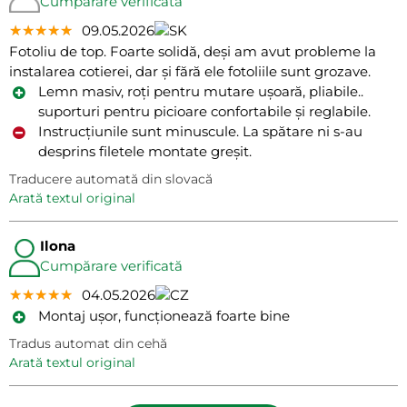
Cumpărare verificată
★★★★★
★★★★★
★★★★★
09.05.2026
Fotoliu de top. Foarte solidă, deși am avut probleme la
instalarea cotierei, dar și fără ele fotoliile sunt grozave.
Lemn masiv, roți pentru mutare ușoară, pliabile..
suporturi pentru picioare confortabile și reglabile.
Instrucțiunile sunt minuscule. La spătare ni s-au
desprins filetele montate greșit.
Traducere automată din slovacă
arată textul original
Ilona
Cumpărare verificată
★★★★★
★★★★★
★★★★★
04.05.2026
Montaj ușor, funcționează foarte bine
Tradus automat din cehă
arată textul original