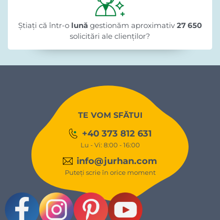
Știați că într-o
lună
gestionăm aproximativ
27 650
solicitări ale clienților?
TE VOM SFĂTUI
+40 373 812 631
Lu - Vi: 8:00 - 16:00
info@jurhan.com
Puteți scrie în orice moment