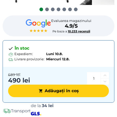
Evaluarea magazinului
4.9/5
★★★★★
Pe baza a
10.233 recenzii
În stoc
Expediem:
Luni 10.8.
Livrare provizorie:
Miercuri
12.8.
689 lei
490 lei
Adăugați în coș
Opțiuni
de la
34 lei
Transport
de