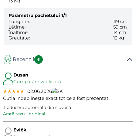
13
Kg
Parametru pachetului
1/1
Lungime:
119 cm
Lățime:
59 cm
Înălțime:
14 cm
Greutate:
13 kg
Recenzii
6
Dusan
Cumpărare verificată
★★★★★
★★★★★
★★★★★
02.06.2026
Cutia îndeplinește exact tot ce a fost prezentat:.
Traducere automată din slovacă
arată textul original
Evičk