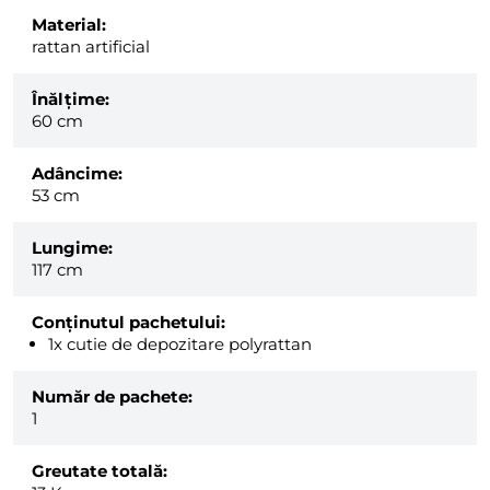
Material:
rattan artificial
Înălțime:
60 cm
Adâncime:
53 cm
Lungime:
117 cm
Conținutul pachetului:
1x cutie de depozitare polyrattan
Număr de pachete:
1
Greutate totală: