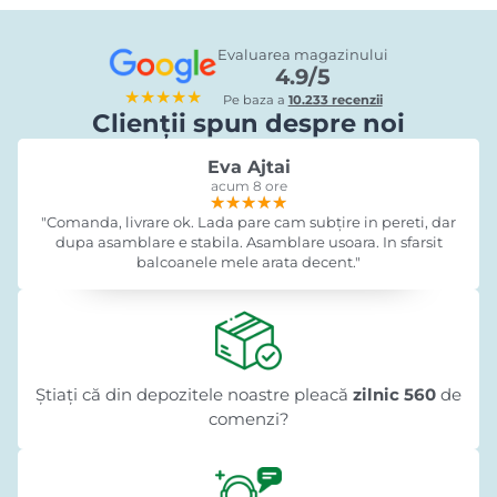
Evaluarea magazinului
4.9/5
★★★★★
Pe baza a
10.233 recenzii
Clienții spun despre noi
Eva Ajtai
acum 8 ore
★★★★★
★★★★★
★★★★★
"Comanda, livrare ok. Lada pare cam subțire in pereti, dar
dupa asamblare e stabila. Asamblare usoara. In sfarsit
balcoanele mele arata decent."
Știați că din depozitele noastre pleacă
zilnic 560
de
comenzi?