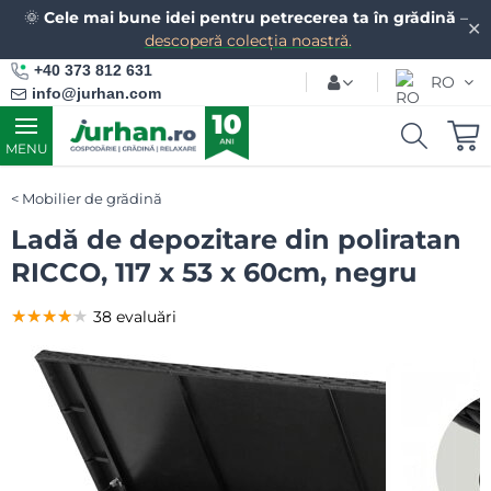
🌞
Cele mai bune idei pentru petrecerea ta în grădină
–
✕
descoperă colecția noastră.
+40 373 812 631
RO
info@jurhan.com
MENU
Mobilier de grădină
Ladă de depozitare din poliratan
RICCO, 117 x 53 x 60cm, negru
★★★★★
★★★★★
★★★★★
38 evaluări