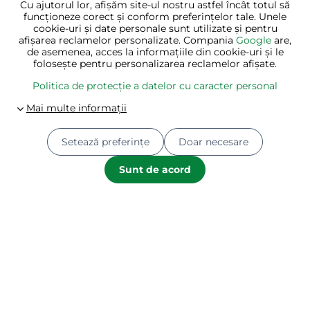
Cu ajutorul lor, afișăm site-ul nostru astfel încât totul să
funcționeze corect și conform preferințelor tale. Unele
cookie-uri și date personale sunt utilizate și pentru
afișarea reclamelor personalizate. Compania
Google
are,
de asemenea, acces la informațiile din cookie-uri și le
folosește pentru personalizarea reclamelor afișate.
Politica de protecție a datelor cu caracter personal
Comutator de presiune
Sistem de filtrare cu nisip
PUMP cu cablu, 10 bar,
pentru piscină AQUA, 10
verde
200 l/h, albastru
★★★★★
★★★★★
★★★★★
★★★★★
★★★★★
★★★★★
✔ În stoc
✔ În stoc
Setează preferințe
Doar necesare
160 lei
710 lei
Sunt de acord