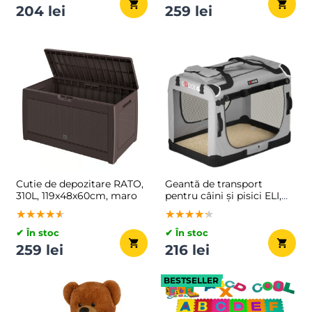
204 lei
259 lei
Cutie de depozitare RATO,
Geantă de transport
310L, 119x48x60cm, maro
pentru câini și pisici ELI,
70x52x52cm, gri
★★★★★
★★★★★
★★★★★
★★★★★
★★★★★
★★★★★
✔ În stoc
✔ În stoc
259 lei
216 lei
BESTSELLER