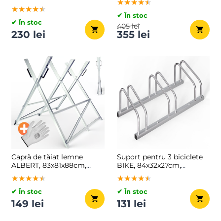
★★★★★
★★★★★
★★★★★
69x57x81-130cm,
★★★★★
★★★★★
★★★★★
argintiu/albastru
✔ În stoc
✔ În stoc
405 lei
230 lei
355 lei
Capră de tăiat lemne
Suport pentru 3 biciclete
ALBERT, 83x81x88cm,
BIKE, 84x32x27cm,
argintiu
argintiu
★★★★★
★★★★★
★★★★★
★★★★★
★★★★★
★★★★★
✔ În stoc
✔ În stoc
149 lei
131 lei