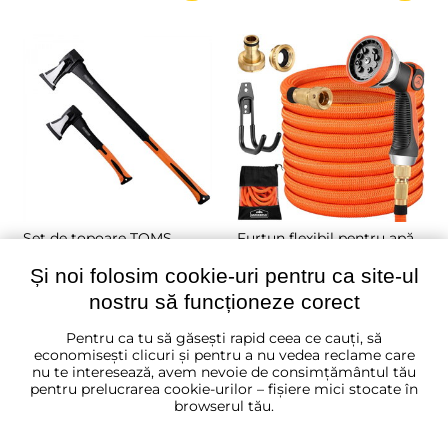
Set de topoare TOMS,
Furtun flexibil pentru apă
topor și despicător, 2
ARIANA, 30m, portocaliu
bucăți, negru/portocaliu
Și noi folosim cookie-uri pentru ca site-ul
★★★★★
★★★★★
★★★★★
★★★★★
★★★★★
★★★★★
nostru să funcționeze corect
✔ În stoc
✔ În stoc
161 lei
191 lei
Pentru ca tu să găsești rapid ceea ce cauți, să
economisești clicuri și pentru a nu vedea reclame care
nu te interesează, avem nevoie de consimțământul tău
NOU
pentru prelucrarea cookie-urilor – fișiere mici stocate în
BESTSELLER
browserul tău.