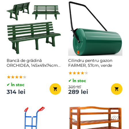
Bancă de grădină
Cilindru pentru gazon
ORCHIDEA, 145x49x74cm,
FARMER, 57cm, verde
verde
★★★★★
★★★★★
★★★★★
★★★★★
★★★★★
★★★★★
✔ În stoc
✔ În stoc
305 lei
314 lei
289 lei