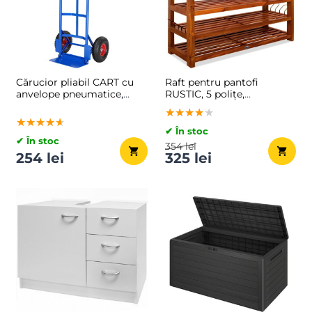
Cărucior pliabil CART cu
Raft pentru pantofi
anvelope pneumatice,
RUSTIC, 5 polițe,
max. 200kg, albastru
95x26x82cm, maro natural
★★★★★
★★★★★
★★★★★
★★★★★
★★★★★
★★★★★
✔ În stoc
✔ În stoc
354 lei
254 lei
325 lei