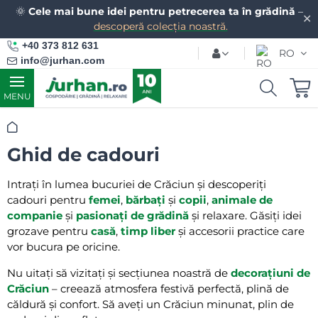
🌞
Cele mai bune idei pentru petrecerea ta în grădină
–
✕
descoperă colecția noastră.
+40 373 812 631
RO
info@jurhan.com
MENU
Acasă
Ghid de cadouri
Intrați în lumea bucuriei de Crăciun și descoperiți
cadouri pentru
femei
,
bărbați
și
copii
,
animale de
companie
și
pasionați de grădină
și relaxare. Găsiți idei
grozave pentru
casă
,
timp liber
și accesorii practice care
vor bucura pe oricine.
Nu uitați să vizitați și secțiunea noastră de
decorațiuni de
Crăciun
– creează atmosfera festivă perfectă, plină de
căldură și confort. Să aveți un Crăciun minunat, plin de