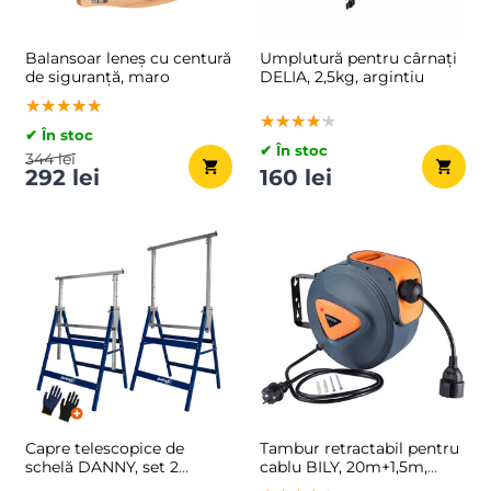
Balansoar leneș cu centură
Umplutură pentru cârnați
de siguranță, maro
DELIA, 2,5kg, argintiu
★★★★★
★★★★★
★★★★★
★★★★★
★★★★★
★★★★★
✔ În stoc
✔ În stoc
344 lei
292 lei
160 lei
Capre telescopice de
Tambur retractabil pentru
schelă DANNY, set 2
cablu BILY, 20m+1,5m,
bucăți, max. 200 kg,
gri/portocaliu