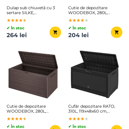
Dulap sub chiuvetă cu 3
Cutie de depozitare
sertare SILKE,
WOODEBOX, 280L,
63x30x54cm, alb
120x46x57cm, antracit
★★★★★
★★★★★
★★★★★
★★★★★
★★★★★
★★★★★
✔ În stoc
✔ În stoc
264 lei
204 lei
Cutie de depozitare
Cufăr depozitare RATO,
WOODEBOX, 280L,
310L, 119x48x60 cm,
120x46x57cm, maro închis
antracit
★★★★★
★★★★★
★★★★★
★★★★★
★★★★★
★★★★★
✔ În stoc
✔ În stoc