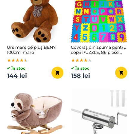
Urs mare de pluș BENY,
Covoraș din spumă pentru
100cm, maro
copii PUZZLE, 86 piese,
multicolor
★★★★★
★★★★★
★★★★★
★★★★★
★★★★★
★★★★★
✔ În stoc
✔ În stoc
144 lei
158 lei