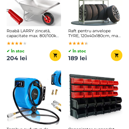
Roabă LARRY zincată,
Raft pentru anvelope
capacitate max. 80l/100kg,
TYRE, 120x40x180cm, max.
argintiu/negru
795kg, argintie/deschis
★★★★★
★★★★★
★★★★★
★★★★★
★★★★★
★★★★★
maro
✔ În stoc
✔ În stoc
204 lei
189 lei