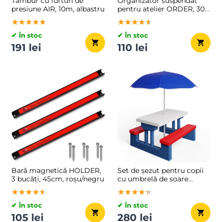
Tambur cu furtun de
Organizator suspendat
presiune AIR, 10m, albastru
pentru atelier ORDER, 30
de cutii, 64x2x38cm,
★★★★★
★★★★★
★★★★★
★★★★★
★★★★★
★★★★★
roșu/negru
✔ În stoc
✔ În stoc
191 lei
110 lei
Bară magnetică HOLDER,
Set de șezut pentru copii
3 bucăți, 45cm, roșu/negru
cu umbrelă de soare
JASMIN, 67x78,5x42,5cm,
★★★★★
★★★★★
★★★★★
★★★★★
★★★★★
★★★★★
albastru/alb/roșu
✔ În stoc
✔ În stoc
105 lei
280 lei