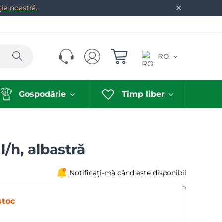
✕
ia noastră.
Caută
RO
Gospodărie
Timp liber
l/h, albastră
Notificați-mă când este disponibil
stoc