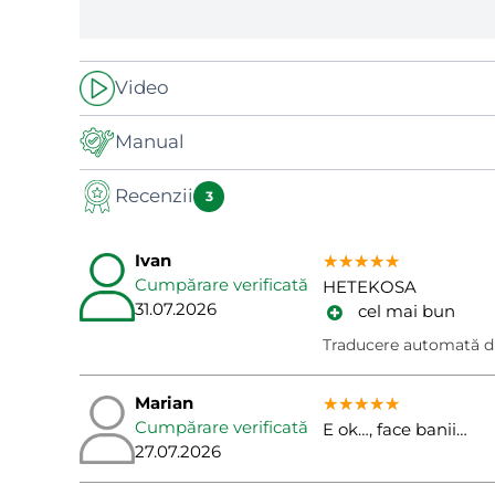
Video
-
Manual
Recenzii
Manual
3
Ivan
★★★★★
★★★★★
★★★★★
Cumpărare verificată
HETEKOSA
31.07.2026
cel mai bun
Traducere automată d
Marian
★★★★★
★★★★★
★★★★★
Cumpărare verificată
E ok…, face banii…
27.07.2026