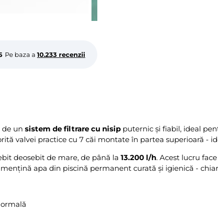
5
Pe baza a
10.233 recenzii
i de un
sistem de filtrare cu nisip
puternic și fiabil, ideal p
rită valvei practice cu 7 căi montate în partea superioară - ide
bit deosebit de mare, de până la
13.200 l/h
. Acest lucru face
 mențină apa din piscină permanent curată și igienică - chiar 
 normală