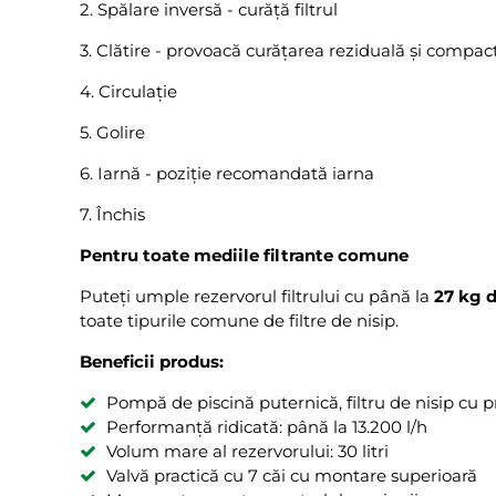
2. Spălare inversă - curăță filtrul
3. Clătire - provoacă curățarea reziduală și compac
4. Circulație
5. Golire
6. Iarnă - poziție recomandată iarna
7. Închis
Pentru toate mediile filtrante comune
Puteți umple rezervorul filtrului cu până la
27 kg de
toate tipurile comune de filtre de nisip.
Beneficii produs:
Pompă de piscină puternică, filtru de nisip cu pr
Performanță ridicată: până la 13.200 l/h
Volum mare al rezervorului: 30 litri
Valvă practică cu 7 căi cu montare superioară