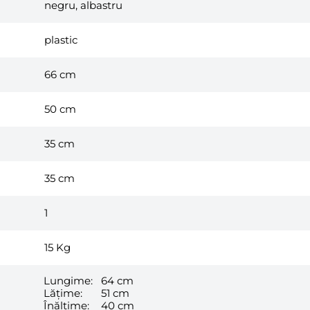
negru, albastru
plastic
66 cm
50 cm
35 cm
35 cm
1
15
Kg
Lungime:
64 cm
Lățime:
51 cm
Înălțime:
40 cm