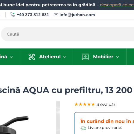
i bune idei pentru petrecerea ta în grădină
–
descoperă colecț
+40 373 812 631
info@jurhan.com
e
ină
Atelierul
Mobilier
scină AQUA cu prefiltru, 13 200 
★★★★★
★★★★★
★★★★★
3 evaluări
În curând din nou în 
Livrare provizorie: