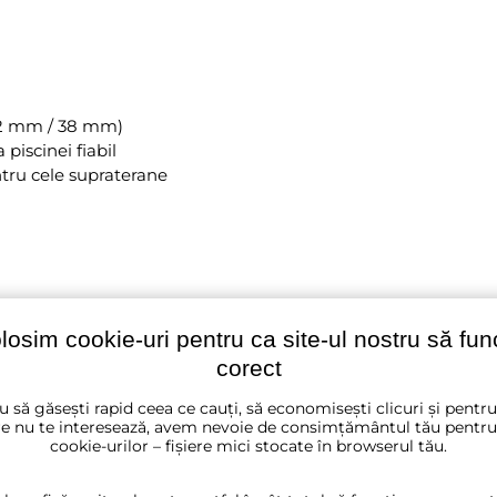
 32 mm / 38 mm)
 piscinei fiabil
entru cele supraterane
olosim cookie-uri pentru ca site-ul nostru să fu
corect
u să găsești rapid ceea ce cauți, să economisești clicuri și pentr
e nu te interesează, avem nevoie de consimțământul tău pentru
cookie-urilor – fișiere mici stocate în browserul tău.