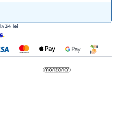
Opțiuni
 la
34 lei
de
livrare