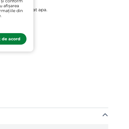
t și conform
ru afișarea
spiră apoi automat apa.
rmațiile din
.
 de acord