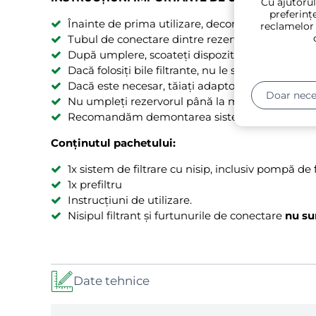
Cu ajutorul
preferințe
Înainte de prima utilizare, deconectați de la pr
reclamelor
Tubul de conectare dintre rezervor și pompă se af
După umplere, scoateți dispozitivul de umplere
Dacă folosiți bile filtrante, nu le spălați în contr
Dacă este necesar, tăiați adaptorul pentru a se po
Doar nece
Nu umpleți rezervorul până la margine - pentru 
Recomandăm demontarea sistemului iarna - mai 
Conținutul pachetului:
1x sistem de filtrare cu nisip, inclusiv pompă de fi
1x prefiltru
Instrucțiuni de utilizare.
Nisipul filtrant și furtunurile de conectare
nu su
Date tehnice