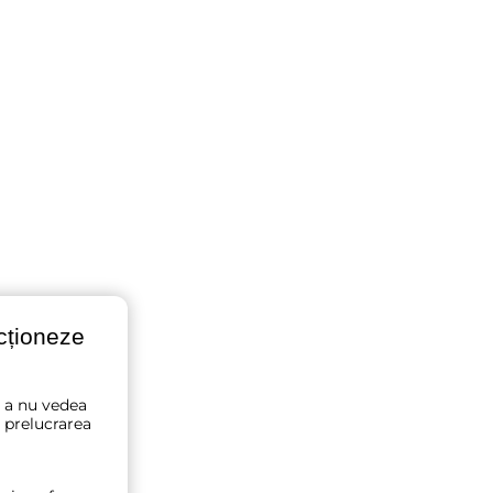
ncționeze
u a nu vedea
 prelucrarea