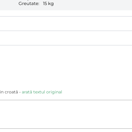
Greutate:
15 kg
in croată
arată textul original