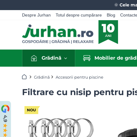
🌞
Cele ma
Despre Jurhan
Totul despre cumpărare
Blog
Contact
Grădină
Mobilier de grăd
Acasă
Grădină
Accesorii pentru piscine
Filtrare cu nisip pentru pi
NOU