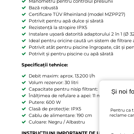
Manometru pentru controlul presiunii
Bază robustă
Certificare TÜV Rheinland (model MZPP27)
Potrivit pentru apă dulce și sărată
Rezistență la stropire IPX5
Instalare ușoară datorită adaptorului 2 în 1 (Ø
Ideal pentru oricine caută un sistem de filtrare a
Potrivit atât pentru piscine îngropate, cât și p
Potrivit și pentru piscine cu apă sărată
Specificații tehnice:
Debit maxim: aprox. 13.200 l/h
Volum rezervor: 30 litri
Capacitate pentru nisip filtrant: max. 27 kg
Și noi f
Înălțimea de refulare a apei: 11 m
Putere: 600 W
Clasă de protecție: IPX5
Pentru ca t
Cablu de alimentare: 190 cm
reclame car
Culoare: Negru / Albastru
INSTRUCȚIUNI IMPORTANTE DE UTILIZARE!: