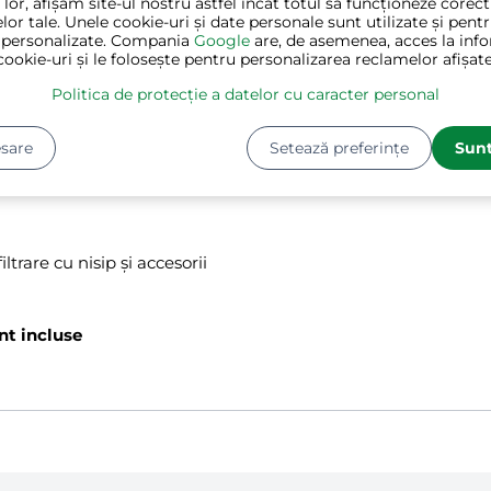
 lor, afișăm site-ul nostru astfel încât totul să funcționeze corec
lor tale. Unele cookie-uri și date personale sunt utilizate și pent
iză și umpleți complet rezervorul filtrului cu apă - sistemul a
 personalizate. Compania
Google
are, de asemenea, acces la info
cookie-uri și le folosește pentru personalizarea reclamelor afișate
lă în interiorul rezervorului și trebuie conectat.
.
Politica de protecție a datelor cu caracter personal
acurent.
trivi furtunului de 1,5".
sare
Setează preferințe
Sunt
o circulație optimă a aerului.
ales dacă există risc de îngheț.
ltrare cu nisip și accesorii
nt incluse