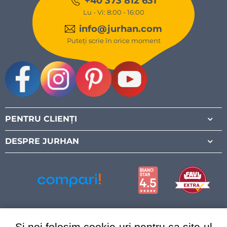
+40 373 812 631
Lu - Vi: 8:00 - 16:00
info@jurhan.com
Puteți scrie în orice moment
Facebook
Instagram
Pinterest
Youtube
PENTRU CLIENȚI
DESPRE JURHAN
Și noi folosim cookie-uri pentru ca site-ul