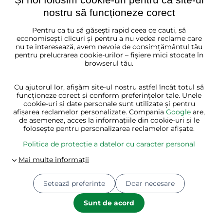
nostru să funcționeze corect
Pentru ca tu să găsești rapid ceea ce cauți, să
România
economisești clicuri și pentru a nu vedea reclame care
nu te interesează, avem nevoie de consimțământul tău
pentru prelucrarea cookie-urilor – fișiere mici stocate în
browserul tău.
Cu ajutorul lor, afișăm site-ul nostru astfel încât totul să
funcționeze corect și conform preferințelor tale. Unele
cookie-uri și date personale sunt utilizate și pentru
afișarea reclamelor personalizate. Compania
Google
are,
de asemenea, acces la informațiile din cookie-uri și le
folosește pentru personalizarea reclamelor afișate.
Politica de protecție a datelor cu caracter personal
Setează preferințe
Doar necesare
© 2026
Jurhan.ro 💚 | Toate drepturile rezervate
Preferințe de confidențialitate
Sunt de acord
Politica de protecție a datelor cu caracter personal
Starea comenzii
Creat de:
BiznisWeb.sk