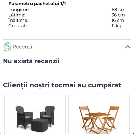
Parametru pachetului
1/1
Lungime:
68 cm
Lățime:
36 cm
Înălțime:
16 cm
Greutate:
11 kg
Recenzii
Nu există recenzii
Clienții noștri tocmai au cumpărat