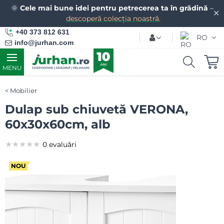
🌞
Cele mai bune idei pentru petrecerea ta în grădină
–
✕
descoperă colecția noastră.
+40 373 812 631
RO
info@jurhan.com
MENU
Mobilier
Dulap sub chiuvetă VERONA,
60x30x60cm, alb
★★★★★
★★★★★
★★★★★
0 evaluări
NOU