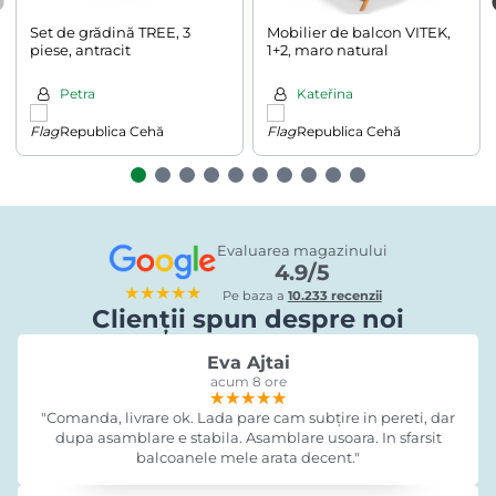
Set de grădină TREE, 3
Mobilier de balcon VITEK,
piese, antracit
1+2, maro natural
Petra
Kateřina
Republica Cehă
Republica Cehă
Evaluarea magazinului
4.9/5
★★★★★
Pe baza a
10.233 recenzii
Clienții spun despre noi
Eva Ajtai
acum 8 ore
★★★★★
★★★★★
★★★★★
"Comanda, livrare ok. Lada pare cam subțire in pereti, dar
dupa asamblare e stabila. Asamblare usoara. In sfarsit
balcoanele mele arata decent."