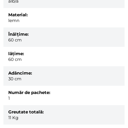
alb/ă
Material:
lemn
Înălțime:
60 cm
lăţime:
60 cm
Adâncime:
30 cm
Număr de pachete:
1
Greutate totală:
11
Kg