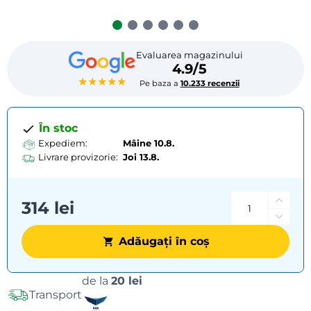
Evaluarea magazinului
4.9/5
★★★★★
Pe baza a
10.233 recenzii
În stoc
Expediem:
Mâine 10.8.
Livrare provizorie:
Joi
13.8.
314 lei
Adăugați în coș
Opțiuni
de la
20 lei
Transport
de